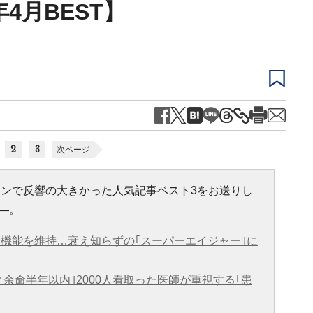
年4月BEST】
2
3
次ページ
ラインで反響の大きかった人気記事ベスト3をお送りし
―。
知機能を維持…衰え知らずの｢スーパーエイジャー｣に
余命半年以内｣2000人看取った医師が重視する｢患