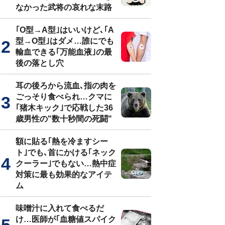
なかった武将の哀れな末路
｢O型→A型｣はいいけど､｢A
型→O型｣はダメ…誰にでも
輸血できる｢万能血液｣の最
後の落とし穴
耳の後ろから流血､指の肉を
ごっそり食べられ…クマに
｢猪木キック｣で応戦した36
歳男性の"数十秒間の死闘"
額に貼る｢熱を冷ますシー
ト｣でも､首にかける｢ネック
クーラー｣でもない…熱中症
対策に最も効果的なアイテ
ム
味噌汁に入れて食べるだ
け…医師が｢血糖値スパイク