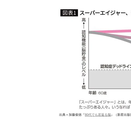
出典＝加藤俊徳『
80代でも若返る脳
』（新星出版