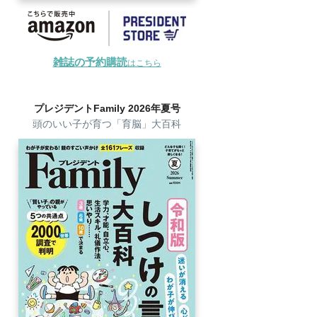
雑誌の予約購読
はこちら
プレジデントFamily 2026年夏号
頭のいい子が育つ「育脳」大百科