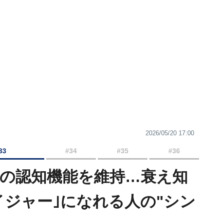
2026/05/20 17:00
33
#34
#35
#36
代の認知機能を維持…衰え知
イジャー｣になれる人の"シン