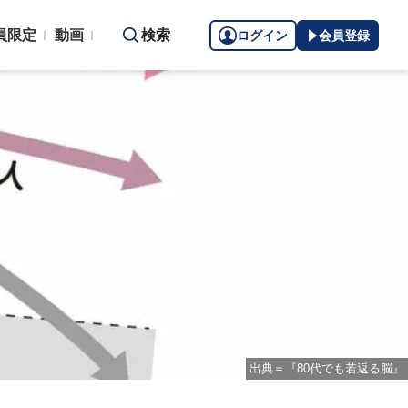
員限定
動画
検索
ログイン
会員登録
出典＝『80代でも若返る脳』