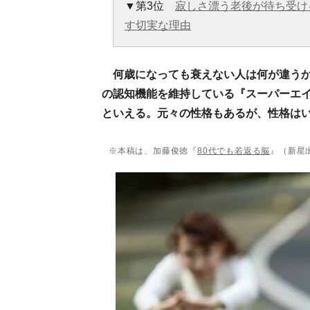
▼第3位
寂しさ漂う老後が待ち受け
す切実な理由
何歳になっても衰えない人は何が違うか
の認知機能を維持している『スーパーエ
といえる。元々の性格もあるが、性格は
※本稿は、加藤俊徳『
80代でも若返る脳
』（新星