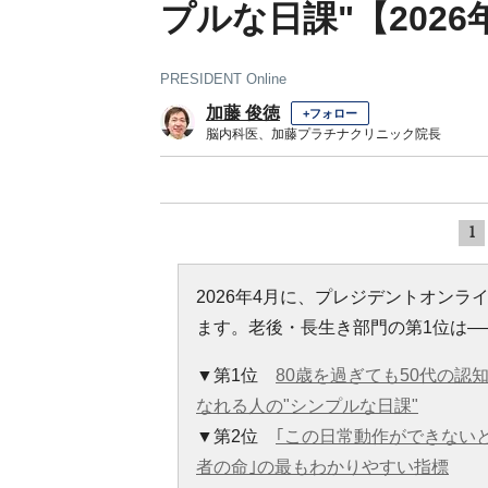
プルな日課"【2026
PRESIDENT Online
加藤 俊徳
+フォロー
脳内科医、加藤プラチナクリニック院長
1
2026年4月に、プレジデントオン
ます。老後・長生き部門の第1位は―
▼第1位
80歳を過ぎても50代の認
なれる人の"シンプルな日課"
▼第2位
｢この日常動作ができないと
者の命｣の最もわかりやすい指標