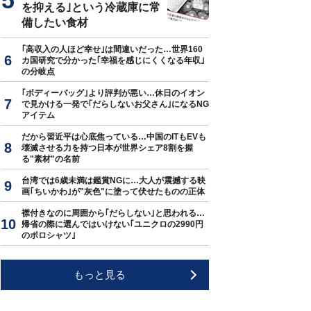
を抑える｣という冷蔵庫に常
備したい食材
｢高収入の人ほど幸せ｣は間違いだった…世界160
カ国研究で分かった｢幸福を感じにくくなる年収｣
の分岐点
｢ボディーバッグ｣より評判が悪い…休日のイオン
で見かける一発で｢だらしないお父さん｣になるNG
アイテム
だから習近平は心底焦っている…中国のITもEVも
壊滅させる力を持つ日本が世界シェア8割を握
る"素材"の名前
台湾では6歳未満は鑑賞NGに…大人が震撼する映
画｢ちいかわ｣が"灰色"に塗って伏せたものの正体
襟付きなのに周囲から｢だらしない｣と思われる…
帰省の際に選んではいけない｢ユニクロの2990円
のポロシャツ｣
もっと見る