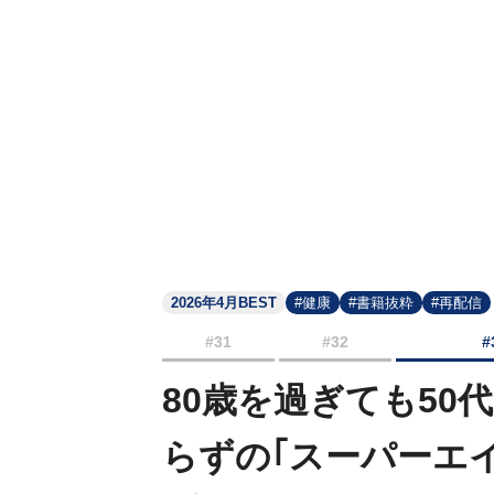
2026年4月BEST
#健康
#書籍抜粋
#再配信
#31
#32
#
80歳を過ぎても50
らずの｢スーパーエ