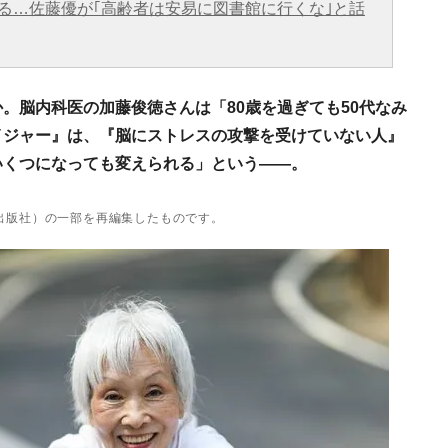
る…佐藤優が｢高齢者は安易に図書館に行くな｣と話
。脳内科医の加藤俊徳さんは「80歳を過ぎても50代なみ
イジャー』は、『脳にストレスの攻撃を受けていない人』
いくつになっても変えられる」という――。
出版社）の一部を再編集したものです。