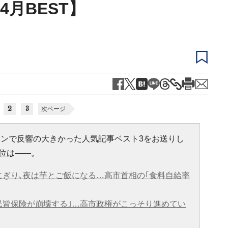
4月BEST】
2
3
次ページ
ラインで反響の大きかった人気記事ベスト3をお送りし
位は――。
にぎり､夜は芋とご飯になる…高市首相の｢食料自給率
民皆保険が崩壊する｣…高市政権がこっそり進めてい