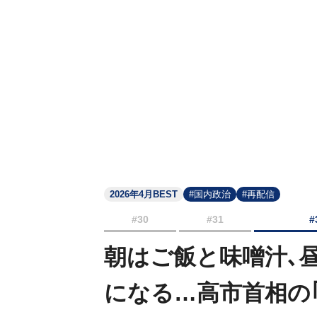
2026年4月BEST
#国内政治
#再配信
#30
#31
#
朝はご飯と味噌汁､
になる…高市首相の｢