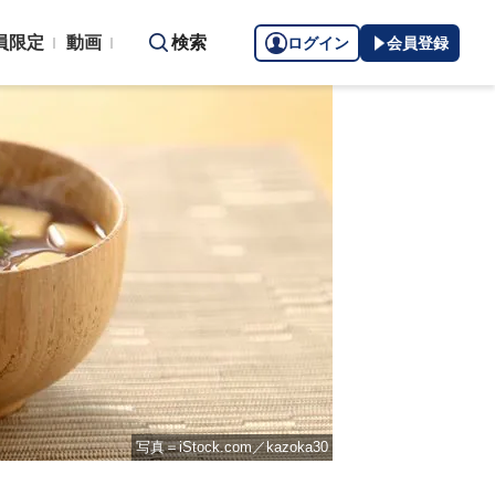
員限定
動画
検索
ログイン
会員登録
写真＝iStock.com／kazoka30