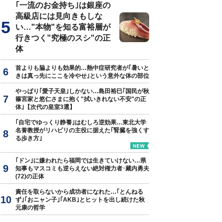
｢一流のお金持ち｣は銀座の
高級店には見向きもしな
い…"本物"を知る富裕層が
行きつく"究極のスシ"の正
体
首よりも脇よりも効果的…熱中症研究者が｢暑いと
きは真っ先にここを冷やせ｣という意外な体の部位
やっぱり｢愛子天皇｣しかない…島田裕巳｢国民が秋
篠宮家と悠仁さまに抱く"拭いきれない不安"の正
体｣【次代の皇室3選】
｢自宅でゆっくり静養｣はむしろ逆効果…東北大学
名誉教授がリハビリの主役に据えた｢腎臓を強くす
る歩き方｣
｢ドン｣に嫌われたら福岡では生きていけない…県
知事もマスコミも逆らえない絶対権力者･藏内勇夫
(72)の正体
責任を取らないから成功者になれた…｢とんねる
ず｣｢おニャン子｣｢AKB｣とヒットを出し続けた秋
元康の哲学