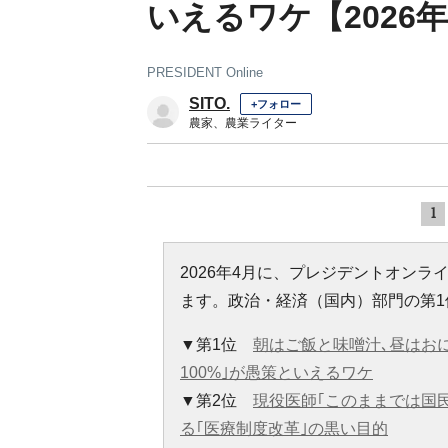
いえるワケ【2026年
PRESIDENT Online
SITO.
+フォロー
農家、農業ライター
1
2026年4月に、プレジデントオン
ます。政治・経済（国内）部門の第1
▼第1位
朝はご飯と味噌汁､昼はお
100%｣が愚策といえるワケ
▼第2位
現役医師｢このままでは国
る｢医療制度改革｣の黒い目的