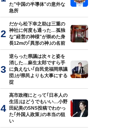
た"中国の半導体"の意外な
急所
だから松下幸之助は三重の
神社に何度も通った…孤独
な"経営の神様"が崇めた身
長12mの｢異形の神｣の名前
逆らった県議は次々と姿を
消した…麻生太郎ですら手
に負えない｢自民党福岡県議
団｣が県民よりも大事にする
掟
高市政権にとって｢日本人の
生活｣はどうでもいい…小野
田紀美のSNS投稿でわかっ
た｢外国人政策｣の本当の狙
い