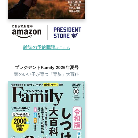
雑誌の予約購読
はこちら
プレジデントFamily 2026年夏号
頭のいい子が育つ「育脳」大百科