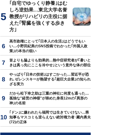
｢自宅でゆっくり静養｣はむ
しろ逆効果…東北大学名誉
教授がリハビリの主役に据
えた｢腎臓を強くする歩き
方｣
高市政権にとって｢日本人の生活｣はどうでもい
い…小野田紀美のSNS投稿でわかった｢外国人政
策｣の本当の狙い
首よりも脇よりも効果的…熱中症研究者が｢暑いと
きは真っ先にここを冷やせ｣という意外な体の部位
やっぱり｢日本の技術｣はすごかった…習近平が恐
れ､ゼレンスキーが熱望する｢超巨大企業｣の知られ
ざる実力
だから松下幸之助は三重の神社に何度も通った…
孤独な"経営の神様"が崇めた身長12mの｢異形の
神｣の名前
｢ドン｣に嫌われたら福岡では生きていけない…県
知事もマスコミも逆らえない絶対権力者･藏内勇夫
(72)の正体