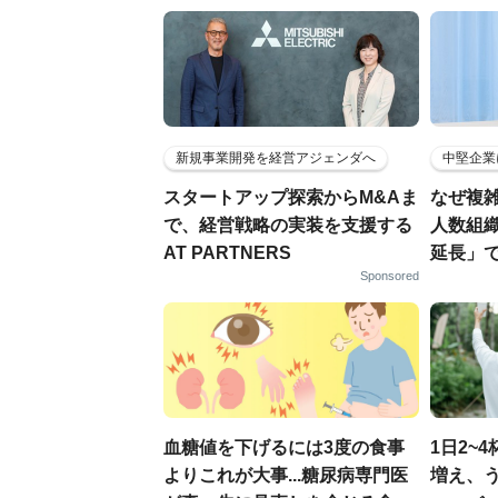
新規事業開発を経営アジェンダへ
中堅企業
スタートアップ探索からM&Aま
なぜ複雑
で、経営戦略の実装を支援する
人数組
AT PARTNERS
延長」で
Sponsored
血糖値を下げるには3度の食事
1日2~
よりこれが大事...糖尿病専門医
増え、う