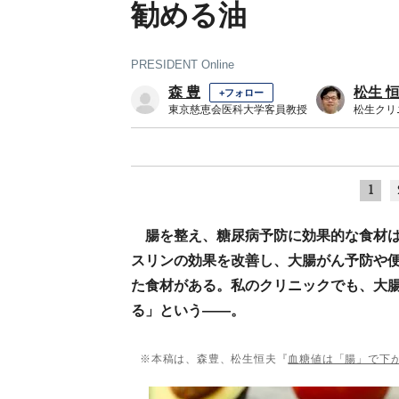
勧める油
PRESIDENT Online
森 豊
松生 
+フォロー
東京慈恵会医科大学客員教授
松生クリ
1
腸を整え、糖尿病予防に効果的な食材
スリンの効果を改善し、大腸がん予防や
た食材がある。私のクリニックでも、大
る」という――。
※本稿は、森豊、松生恒夫『
血糖値は「腸」で下