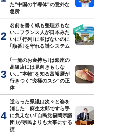
た"中国の半導体"の意外な
急所
名前を書く紙も整理券もな
い…フランス人が日本みた
いに｢行列｣に並ばないのに
｢順番｣を守れる謎システム
｢一流のお金持ち｣は銀座の
高級店には見向きもしな
い…"本物"を知る富裕層が
行きつく"究極のスシ"の正
体
逆らった県議は次々と姿を
消した…麻生太郎ですら手
に負えない｢自民党福岡県議
団｣が県民よりも大事にする
掟