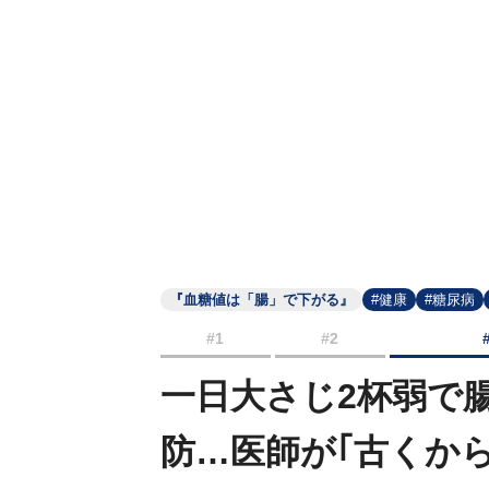
『血糖値は「腸」で下がる』
#健康
#糖尿病
#1
#2
一日大さじ2杯弱で
防…医師が｢古くか