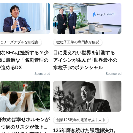
にリーズナブルな新提案
微粒子工学の専門家が解説
なSFAは挫折する？少
目に見えない世界を計測する…
織に最適な「名刺管理の
アイシンが生んだ｢世界最小の
進めるDX
水粒子｣のポテンシャル
Sponsored
Sponsored
4杯飲めば幸せホルモンが
創業125周年の電通が描く未来
つ病のリスクが低下...
125年磨き続けた課題解決力。