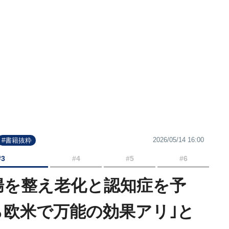
2026/05/14 16:00
#書籍抜粋
#3
#4
#5
#6
腸を整え老化と認知症を予
ら欧米で万能の効果アリ｣と