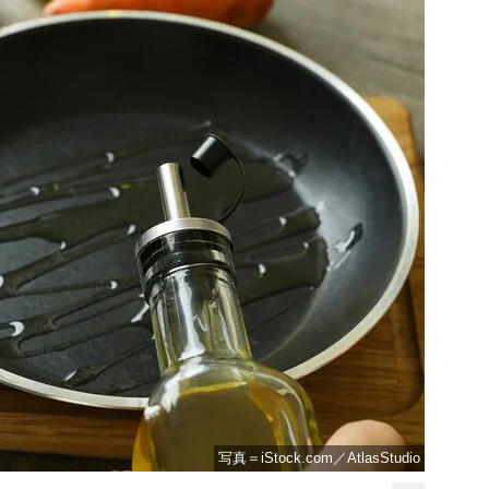
写真＝iStock.com／AtlasStudio