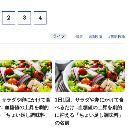
2
3
4
ライフ
#健康
#糖尿病
#書籍抜粋
、サラダや卵にかけて食
1日1回、サラダや卵にかけて食
...血糖値の上昇を劇的
べるだけ...血糖値の上昇を劇的
る「ちょい足し調味料」
に抑える「ちょい足し調味料」
の名前