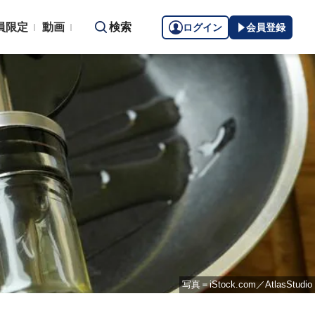
員限定
動画
検索
ログイン
会員登録
写真＝iStock.com／AtlasStudio