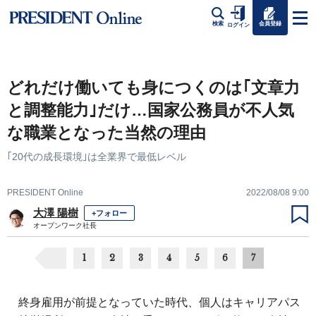
会員登録
検索
ログイン
どれだけ働いても身につくのは｢文章力
と調整能力｣だけ…国家公務員が不人気
な職業となった当然の理由
｢20代の成長環境｣は全業界で最低レベル
PRESIDENT Online
2022/08/08 9:00
大澤 陽樹
+フォロー
オープンワーク社長
1
2
3
4
5
6
7
終身雇用が前提となっていた時代、個人はキャリアパス