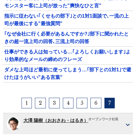
モンスター客に上司が放った"爽快なひと言"
指示に従わない｢くせもの部下｣との1対1面談で､一流の上
司が最後にする"最強質問"
｢なぜ会社に行く必要があるんですか?｣部下に聞かれたと
きの超一流上司の回答､三流上司の回答
仕事ができる人は知っている…｢よろしくお願いします｣よ
り効果的なメールの締めのフレーズ
ダメな上司ほど最初に使ってしまう…｢部下との1対1｣で避
けたほうがいい"ある言葉"
1
2
3
4
5
6
7
オープンワーク社長
大澤 陽樹（おおさわ・はるき）