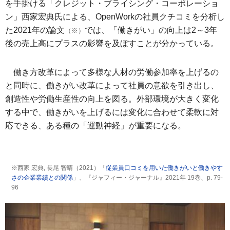
を手掛ける「クレジット・プライシング・コーポレーショ
ン」西家宏典氏による、OpenWorkの社員クチコミを分析し
た2021年の論文
では、「働きがい」の向上は2～3年
（※）
後の売上高にプラスの影響を及ぼすことが分かっている。
働き方改革によって多様な人材の労働参加率を上げるの
と同時に、働きがい改革によって社員の意欲を引き出し、
創造性や労働生産性の向上を図る。外部環境が大きく変化
する中で、働きがいを上げるには変化に合わせて柔軟に対
応できる、ある種の「運動神経」が重要になる。
※西家 宏典, 長尾 智晴（2021）「
従業員口コミを用いた働きがいと働きやす
さの企業業績との関係
」、『ジャフィー・ジャーナル』2021年 19巻、p. 79-
96