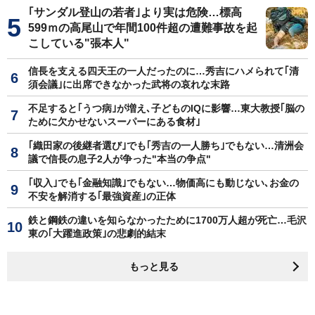
｢サンダル登山の若者｣より実は危険…標高
599ｍの高尾山で年間100件超の遭難事故を起
こしている"張本人"
信長を支える四天王の一人だったのに…秀吉にハメられて｢清
須会議｣に出席できなかった武将の哀れな末路
不足すると｢うつ病｣が増え､子どものIQに影響…東大教授｢脳の
ために欠かせないスーパーにある食材｣
｢織田家の後継者選び｣でも｢秀吉の一人勝ち｣でもない…清洲会
議で信長の息子2人が争った"本当の争点"
｢収入｣でも｢金融知識｣でもない…物価高にも動じない､お金の
不安を解消する｢最強資産｣の正体
鉄と鋼鉄の違いを知らなかったために1700万人超が死亡…毛沢
東の｢大躍進政策｣の悲劇的結末
もっと見る