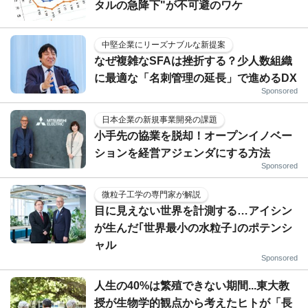
タルの急降下"が不可避のワケ
中堅企業にリーズナブルな新提案
なぜ複雑なSFAは挫折する？少人数組織
に最適な「名刺管理の延長」で進めるDX
Sponsored
日本企業の新規事業開発の課題
小手先の協業を脱却！オープンイノベー
ションを経営アジェンダにする方法
Sponsored
微粒子工学の専門家が解説
目に見えない世界を計測する…アイシン
が生んだ｢世界最小の水粒子｣のポテンシ
ャル
Sponsored
人生の40%は繁殖できない期間...東大教
授が生物学的観点から考えたヒトが「長