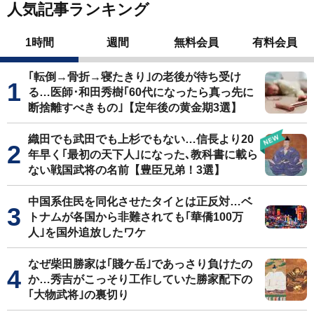
人気記事ランキング
1時間
週間
無料会員
有料会員
｢転倒→骨折→寝たきり｣の老後が待ち受け
る…医師･和田秀樹｢60代になったら真っ先に
断捨離すべきもの｣【定年後の黄金期3選】
織田でも武田でも上杉でもない…信長より20
年早く｢最初の天下人｣になった､教科書に載ら
ない戦国武将の名前【豊臣兄弟！3選】
中国系住民を同化させたタイとは正反対…ベ
トナムが各国から非難されても｢華僑100万
人｣を国外追放したワケ
なぜ柴田勝家は｢賤ケ岳｣であっさり負けたの
か…秀吉がこっそり工作していた勝家配下の
｢大物武将｣の裏切り