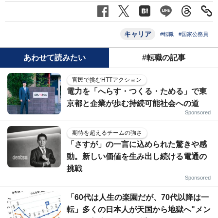
キャリア
#転職
#国家公務員
あわせて読みたい
#転職の記事
官民で挑むHTTアクション
電力を「へらす・つくる・ためる」で東
京都と企業が歩む持続可能社会への道
Sponsored
期待を超えるチームの強さ
「さすが」の一言に込められた驚きや感
動。新しい価値を生み出し続ける電通の
挑戦
Sponsored
「60代は人生の楽園だが、70代以降は一
転」多くの日本人が天国から地獄へ"メン