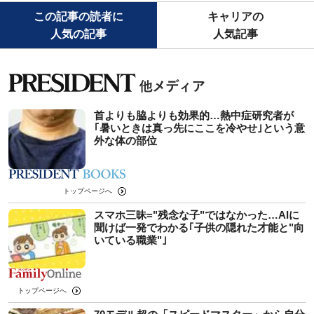
この記事の読者に
キャリアの
人気の記事
人気記事
首よりも脇よりも効果的…熱中症研究者が
｢暑いときは真っ先にここを冷やせ｣という意
外な体の部位
トップページへ
スマホ三昧="残念な子"ではなかった…AIに
聞けば一発でわかる｢子供の隠れた才能と"向
いている職業"｣
トップページへ