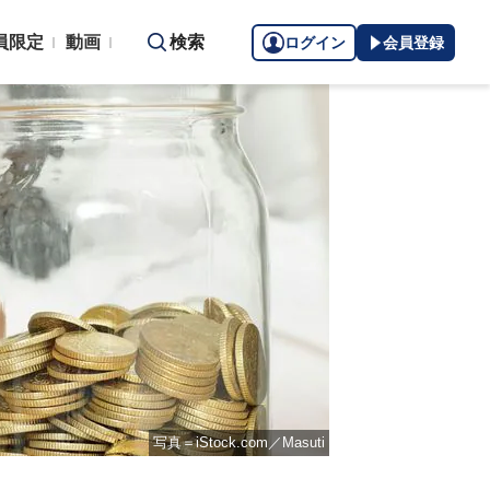
員限定
動画
検索
ログイン
会員登録
写真＝iStock.com／Masuti