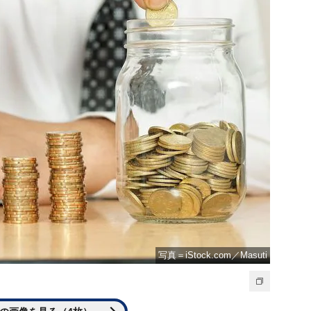
写真＝iStock.com／Masuti