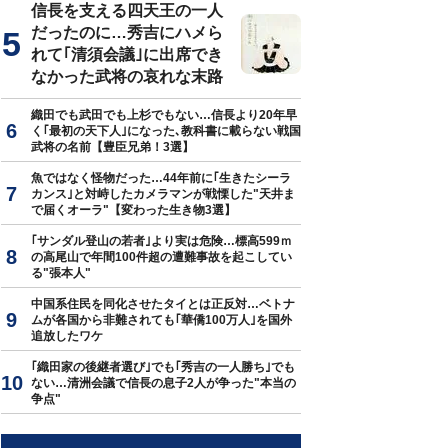
信長を支える四天王の一人
だったのに…秀吉にハメら
れて｢清須会議｣に出席でき
なかった武将の哀れな末路
織田でも武田でも上杉でもない…信長より20年早
く｢最初の天下人｣になった､教科書に載らない戦国
武将の名前【豊臣兄弟！3選】
魚ではなく怪物だった…44年前に｢生きたシーラ
カンス｣と対峙したカメラマンが戦慄した"天井ま
で届くオーラ"【変わった生き物3選】
｢サンダル登山の若者｣より実は危険…標高599ｍ
の高尾山で年間100件超の遭難事故を起こしてい
る"張本人"
中国系住民を同化させたタイとは正反対…ベトナ
ムが各国から非難されても｢華僑100万人｣を国外
追放したワケ
｢織田家の後継者選び｣でも｢秀吉の一人勝ち｣でも
ない…清洲会議で信長の息子2人が争った"本当の
争点"