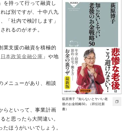
」を持って行って融資し
あれば別ですが、十中八九
は、「社内で検討します」
置されるのがオチ。
創業支援の融資を積極的
「
日本政策金融公庫
」や地
のメニューがあり、相談
荻原博子『知らないとヤバい老
後のお金戦略50』（祥伝社新
からといって、事業計画
書）
えると思ったら大間違い。
思ったほうがいいでしょう。