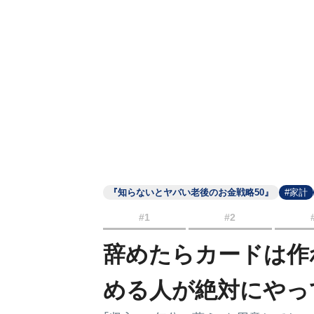
『知らないとヤバい老後のお金戦略50』
#家計
#1
#2
辞めたらカードは作
める人が絶対にやっ