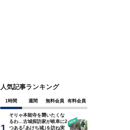
人気記事ランキング
1時間
週間
無料会員
有料会員
そりゃ本能寺を襲いたくな
るわ…古城探訪家が岐阜に2
つある｢あけち城｣を訪ね実