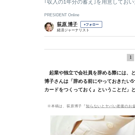
｢収入の1年分の蓄え｣を用意してお
PRESIDENT Online
荻原 博子
+フォロー
経済ジャーナリスト
1
起業や独立で会社員を辞める際には、
博子さんは「辞める前にやっておきたい5
カードをつくっておく』ということだ」
※本稿は、荻原博子『
知らないとヤバい老後のお金