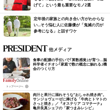
げて」という最も重要なモノ2選
定年後の家族との向き合い方がわからな
い...そう悩む人に佐藤優が「鬼滅の刃が
参考になる」と話すワケ
食事の配膳の手伝いで｢算数感覚｣が育つ…脳
科学者イチオシ｢家庭で数の概念に触れる｣機
会のつくり方
トップページへ
肉汁と果汁に溺れそうな"おしゃれ焼き肉"。
サンジョヴェーゼに捧げる「牛肉とトマトの
さっと焼き」／『オステリア コマチーナ』
亀井良真シェフの「家つまみレシピ」