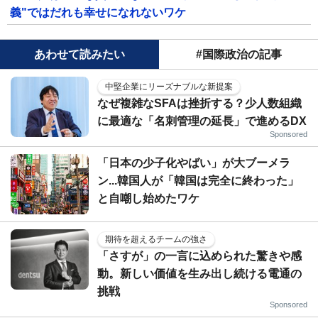
義"ではだれも幸せになれないワケ
あわせて読みたい
#国際政治の記事
中堅企業にリーズナブルな新提案
なぜ複雑なSFAは挫折する？少人数組織
に最適な「名刺管理の延長」で進めるDX
Sponsored
「日本の少子化やばい」が大ブーメラ
ン...韓国人が「韓国は完全に終わった」
と自嘲し始めたワケ
期待を超えるチームの強さ
「さすが」の一言に込められた驚きや感
動。新しい価値を生み出し続ける電通の
挑戦
Sponsored