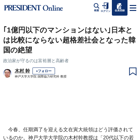
会員登録
検索
ログイン
｢1億円以下のマンションはない｣日本と
は比較にならない超格差社会となった韓
国の絶望
政治家が守るのは富裕層と高齢者
木村 幹
+フォロー
神戸大学大学院 国際協力研究科 教授
今春、任期満了を迎える文在寅大統領はどう評価されて
いるのか。神戸大学大学院の木村幹教授は「20代以下の若