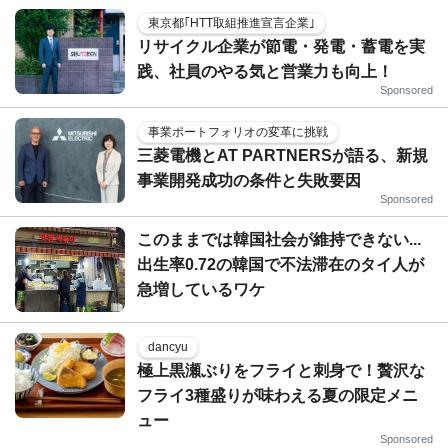
東京都｢HTT取組推進宣言企業｣
リサイクル企業が節電・発電・蓄電を実
践、社員のやる気と営業力も向上！
Sponsored
事業ポートフォリオの変革に挑戦
三菱電機とAT PARTNERSが語る、新規
事業開発成功の条件と失敗要因
Sponsored
このままでは韓国社会が維持できない...
出生率0.72の韓国で不法滞在のタイ人が
急増しているワケ
dancyu
極上黒瀬ぶりをフライと刺身で！贅沢な
フライ3種盛りが味わえる夏の限定メニ
ュー
Sponsored