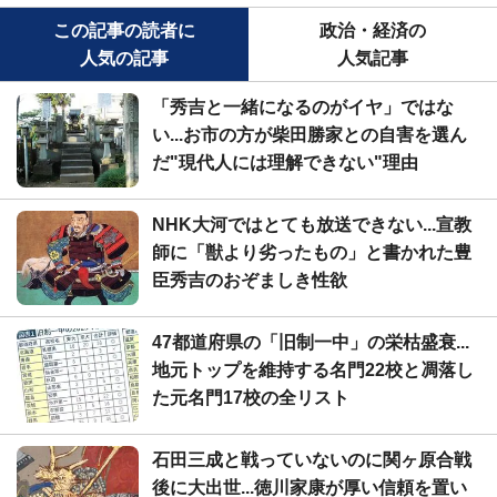
この記事の読者に
政治・経済の
人気の記事
人気記事
「秀吉と一緒になるのがイヤ」ではな
い...お市の方が柴田勝家との自害を選ん
だ"現代人には理解できない"理由
NHK大河ではとても放送できない...宣教
師に「獣より劣ったもの」と書かれた豊
臣秀吉のおぞましき性欲
47都道府県の「旧制一中」の栄枯盛衰...
地元トップを維持する名門22校と凋落し
た元名門17校の全リスト
石田三成と戦っていないのに関ヶ原合戦
後に大出世...徳川家康が厚い信頼を置い