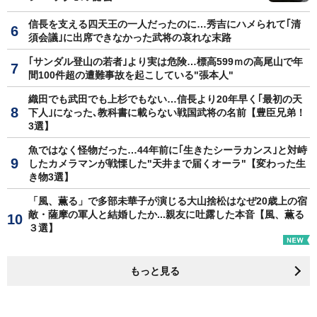
信長を支える四天王の一人だったのに…秀吉にハメられて｢清
須会議｣に出席できなかった武将の哀れな末路
｢サンダル登山の若者｣より実は危険…標高599ｍの高尾山で年
間100件超の遭難事故を起こしている"張本人"
織田でも武田でも上杉でもない…信長より20年早く｢最初の天
下人｣になった､教科書に載らない戦国武将の名前【豊臣兄弟！
3選】
魚ではなく怪物だった…44年前に｢生きたシーラカンス｣と対峙
したカメラマンが戦慄した"天井まで届くオーラ"【変わった生
き物3選】
「風、薫る」で多部未華子が演じる大山捨松はなぜ20歳上の宿
敵・薩摩の軍人と結婚したか...親友に吐露した本音【風、薫る
３選】
もっと見る