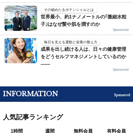
その秘めたるポテンシャルとは
世界最小、約1ナノメートルの｢微細水粒
子｣はなぜ髪や肌を潤すのか
Sponsored
毎日を支える運動と栄養の整え方
成果を出し続ける人は、日々の健康管理
をどうセルフマネジメントしているのか
——
Sponsored
INFORMATION
Sponsored
人気記事ランキング
1時間
週間
無料会員
有料会員