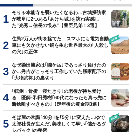
そりゃ本能寺を襲いたくなるわ…古城探訪家
が岐阜に2つある｢あけち城｣を訪ね実感し
た"光秀→信長の恨み"【豊臣兄弟！3選】
住民2万人が街を捨てた…スマホにも電気自動
車にも欠かせない銅を生む世界最大の｢人殺し
の穴｣の正体
なぜ柴田勝家は｢賤ケ岳｣であっさり負けたの
か…秀吉がこっそり工作していた勝家配下の
｢大物武将｣の裏切り
｢転倒→骨折→寝たきり｣の老後が待ち受け
る…医師･和田秀樹｢60代になったら真っ先に
断捨離すべきもの｣【定年後の黄金期3選】
そば屋の常識｢40分｣を｢5分｣に変えた…ゆで
太郎社長が生んだ､美味しくて早い｢儲かるダ
シパック｣の秘密