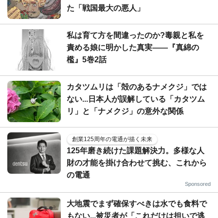
た「戦国最大の悪人」
私は育て方を間違ったのか?毒親と私を
責める娘に明かした真実――『真綿の
檻』5巻2話
カタツムリは「殻のあるナメクジ」では
ない...日本人が誤解している「カタツム
リ」と「ナメクジ」の意外な関係
創業125周年の電通が描く未来
125年磨き続けた課題解決力。多様な人
財の才能を掛け合わせて挑む、これから
の電通
Sponsored
大地震でまず確保すべきは水でも食料で
もない...被災者が「これだけは担いで逃