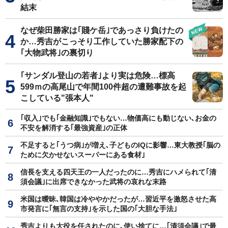
結末
なぜ柴田勝家は｢賤ケ岳｣であっさり負けたの
か…秀吉がこっそり工作していた勝家配下の
｢大物武将｣の裏切り
｢サンダル登山の若者｣より実は危険…標高
599ｍの高尾山で年間100件超の遭難事故を起
こしている"張本人"
｢収入｣でも｢金融知識｣でもない…物価高にも動じない､お金の
不安を解消する｢最強資産｣の正体
不足すると｢うつ病｣が増え､子どものIQに影響…東大教授｢脳の
ために欠かせないスーパーにある食材｣
信長を支える四天王の一人だったのに…秀吉にハメられて｢清
須会議｣に出席できなかった武将の哀れな末路
米国は曖昧､韓国は冷ややかだったが…習近平を激怒させた高
市発言に｢無言の支持｣を示した国の｢大胆な手法｣
秀吉よりも大役を任されたのに､使い捨てに…｢清須会議｣で最