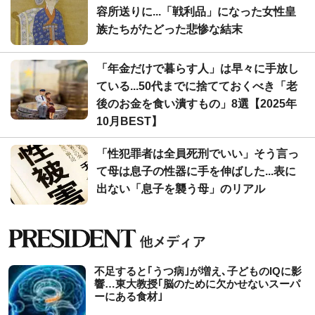
容所送りに...「戦利品」になった女性皇
族たちがたどった悲惨な結末
「年金だけで暮らす人」は早々に手放し
ている...50代までに捨てておくべき「老
後のお金を食い潰すもの」8選【2025年
10月BEST】
「性犯罪者は全員死刑でいい」そう言っ
て母は息子の性器に手を伸ばした...表に
出ない「息子を襲う母」のリアル
不足すると｢うつ病｣が増え､子どものIQに影
響…東大教授｢脳のために欠かせないスーパ
ーにある食材｣