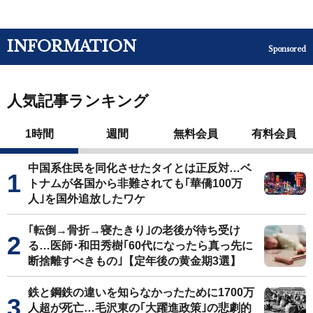
INFORMATION
Sponsored
人気記事ランキング
1時間
週間
無料会員
有料会員
中国系住民を同化させたタイとは正反対…ベ
トナムが各国から非難されても｢華僑100万
人｣を国外追放したワケ
｢転倒→骨折→寝たきり｣の老後が待ち受け
る…医師･和田秀樹｢60代になったら真っ先に
断捨離すべきもの｣【定年後の黄金期3選】
鉄と鋼鉄の違いを知らなかったために1700万
人超が死亡…毛沢東の｢大躍進政策｣の悲劇的