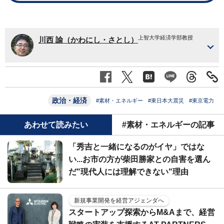
上智大学経済学部教授
川西 諭（かわにし・さとし）
政治・経済
#素材・エネルギー
#東日本大震災
#東京電力
あわせて読みたい
#素材・エネルギーの記事
「秀吉と一緒になるのがイヤ」ではな
い...お市の方が柴田勝家との自害を選ん
だ"現代人には理解できない"理由
新規事業開発を経営アジェンダへ
スタートアップ探索からM&Aまで、経営