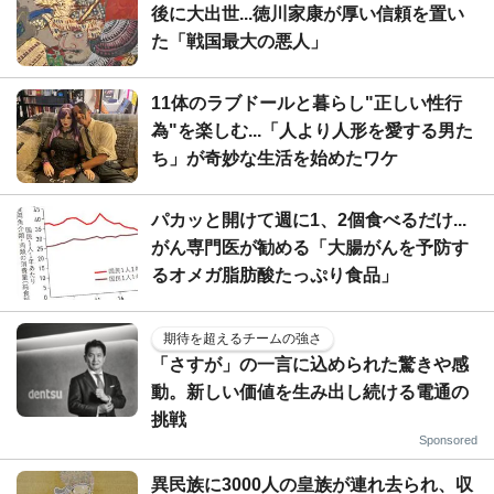
後に大出世...徳川家康が厚い信頼を置い
た「戦国最大の悪人」
11体のラブドールと暮らし"正しい性行
為"を楽しむ...「人より人形を愛する男た
ち」が奇妙な生活を始めたワケ
パカッと開けて週に1、2個食べるだけ...
がん専門医が勧める「大腸がんを予防す
るオメガ脂肪酸たっぷり食品」
期待を超えるチームの強さ
「さすが」の一言に込められた驚きや感
動。新しい価値を生み出し続ける電通の
挑戦
Sponsored
異民族に3000人の皇族が連れ去られ、収