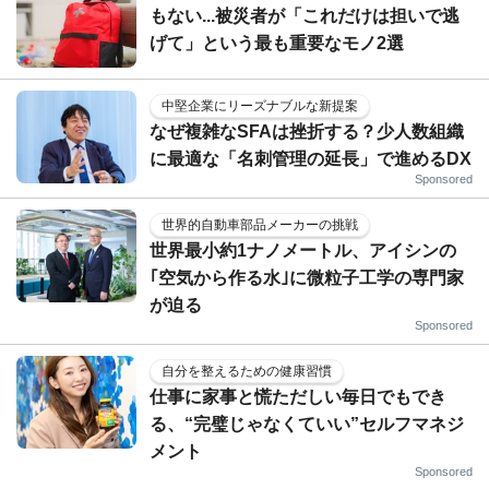
もない...被災者が「これだけは担いで逃
げて」という最も重要なモノ2選
中堅企業にリーズナブルな新提案
なぜ複雑なSFAは挫折する？少人数組織
に最適な「名刺管理の延長」で進めるDX
Sponsored
世界的自動車部品メーカーの挑戦
世界最小約1ナノメートル、アイシンの
｢空気から作る水｣に微粒子工学の専門家
が迫る
Sponsored
自分を整えるための健康習慣
仕事に家事と慌ただしい毎日でもでき
る、“完璧じゃなくていい”セルフマネジ
メント
Sponsored