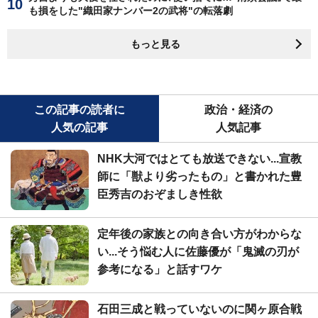
も損をした"織田家ナンバー2の武将"の転落劇
もっと見る
この記事の読者に
政治・経済の
人気の記事
人気記事
NHK大河ではとても放送できない...宣教
師に「獣より劣ったもの」と書かれた豊
臣秀吉のおぞましき性欲
定年後の家族との向き合い方がわからな
い...そう悩む人に佐藤優が「鬼滅の刃が
参考になる」と話すワケ
石田三成と戦っていないのに関ヶ原合戦