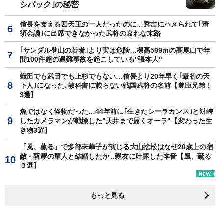
シパック｣の秘密
信長を支える四天王の一人だったのに…秀吉にハメられて｢清
須会議｣に出席できなかった武将の哀れな末路
｢サンダル登山の若者｣より実は危険…標高599ｍの高尾山で年
間100件超の遭難事故を起こしている"張本人"
織田でも武田でも上杉でもない…信長より20年早く｢最初の天
下人｣になった､教科書に載らない戦国武将の名前【豊臣兄弟！
3選】
魚ではなく怪物だった…44年前に｢生きたシーラカンス｣と対峙
したカメラマンが戦慄した"天井まで届くオーラ"【変わった生
き物3選】
「風、薫る」で多部未華子が演じる大山捨松はなぜ20歳上の宿
敵・薩摩の軍人と結婚したか...親友に吐露した本音【風、薫る
３選】
もっと見る