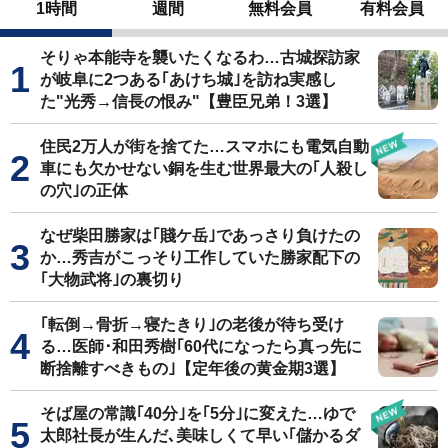
1時間
週間
無料会員
有料会員
そりゃ本能寺を襲いたくなるわ…古城探訪家
が岐阜に2つある｢あけち城｣を訪ね実感し
た"光秀→信長の恨み"【豊臣兄弟！3選】
住民2万人が街を捨てた…スマホにも電気自動
車にも欠かせない銅を生む世界最大の｢人殺し
の穴｣の正体
なぜ柴田勝家は｢賤ケ岳｣であっさり負けたの
か…秀吉がこっそり工作していた勝家配下の
｢大物武将｣の裏切り
｢転倒→骨折→寝たきり｣の老後が待ち受け
る…医師･和田秀樹｢60代になったら真っ先に
断捨離すべきもの｣【定年後の黄金期3選】
そば屋の常識｢40分｣を｢5分｣に変えた…ゆで
太郎社長が生んだ､美味しくて早い｢儲かるダ