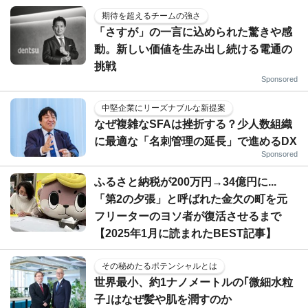
期待を超えるチームの強さ
「さすが」の一言に込められた驚きや感
動。新しい価値を生み出し続ける電通の
挑戦
Sponsored
中堅企業にリーズナブルな新提案
なぜ複雑なSFAは挫折する？少人数組織
に最適な「名刺管理の延長」で進めるDX
Sponsored
ふるさと納税が200万円→34億円に...
「第2の夕張」と呼ばれた金欠の町を元
フリーターのヨソ者が復活させるまで
【2025年1月に読まれたBEST記事】
その秘めたるポテンシャルとは
世界最小、約1ナノメートルの｢微細水粒
子｣はなぜ髪や肌を潤すのか