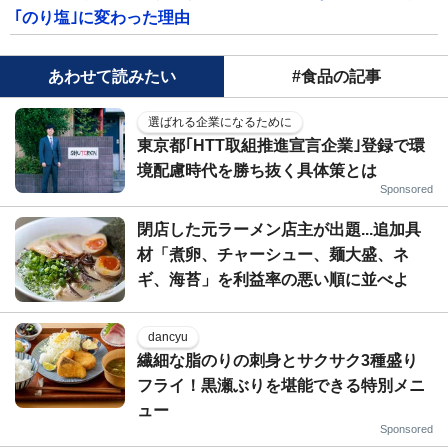
｢のり塩｣に変わった理由
あわせて読みたい
#食品の記事
選ばれる企業になるために
東京都｢HTT取組推進宣言企業｣登録で環
境配慮時代を勝ち抜く具体策とは
Sponsored
閉店した元ラーメン店主が出題...追加具
材「煮卵、チャーシュー、麺大盛、ネ
ギ、海苔」を利益率の悪い順に並べよ
dancyu
繊細な脂のりの刺身とサクサク3種盛り
フライ！黒瀬ぶりを堪能できる特別メニ
ュー
Sponsored