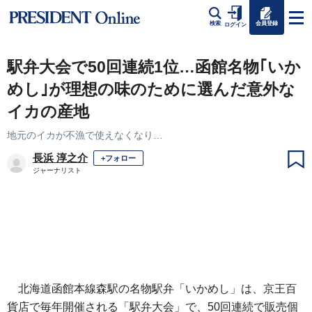
会員登録
検索
ログイン
駅弁大会で50回連続1位…函館名物｢いか
めし｣が理想の味のために選んだ意外な
イカの産地
地元のイカが不漁で使えなくなり…
長浜 淳之介
+フォロー
ジャーナリスト
北海道函館本線森駅の名物駅弁「いかめし」は、京王百
貨店で毎年開催される「駅弁大会」で、50回連続で販売個