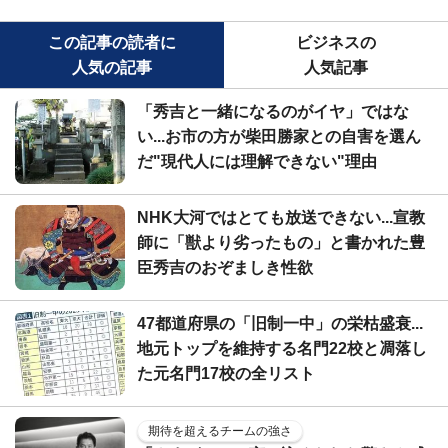
この記事の読者に
ビジネスの
人気の記事
人気記事
「秀吉と一緒になるのがイヤ」ではな
い...お市の方が柴田勝家との自害を選ん
だ"現代人には理解できない"理由
NHK大河ではとても放送できない...宣教
師に「獣より劣ったもの」と書かれた豊
臣秀吉のおぞましき性欲
47都道府県の「旧制一中」の栄枯盛衰...
地元トップを維持する名門22校と凋落し
た元名門17校の全リスト
期待を超えるチームの強さ