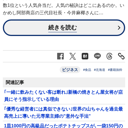
数1位という人気弁当だ。人気の秘訣はどこにあるのか。い
かめし阿部商店の三代目社長・今井麻椰さんに…
続きを読む
ビジネス
#食品
#北海道
#書籍抜粋
関連記事
｢一緒に飲みたくない客は断れ｣新橋の焼きとん屋女将が店
員にそう指示している理由
｢優秀な経営者には真似できない｣世界の山ちゃんを過去最
高売上に導いた元専業主婦の"意外な手法"
1皿1000円の高級品だったポテトチップスが､一袋150円の