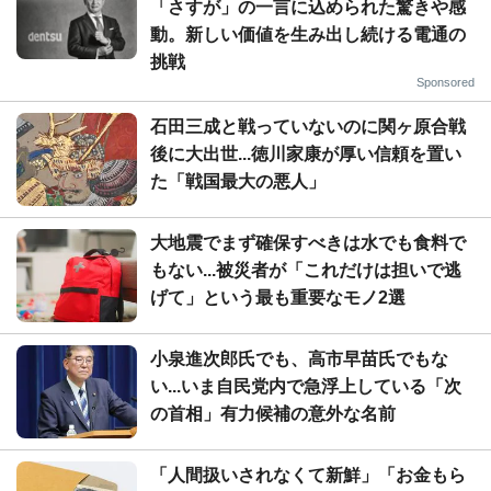
「さすが」の一言に込められた驚きや感
動。新しい価値を生み出し続ける電通の
挑戦
Sponsored
石田三成と戦っていないのに関ヶ原合戦
後に大出世...徳川家康が厚い信頼を置い
た「戦国最大の悪人」
大地震でまず確保すべきは水でも食料で
もない...被災者が「これだけは担いで逃
げて」という最も重要なモノ2選
小泉進次郎氏でも、高市早苗氏でもな
い...いま自民党内で急浮上している「次
の首相」有力候補の意外な名前
「人間扱いされなくて新鮮」「お金もら