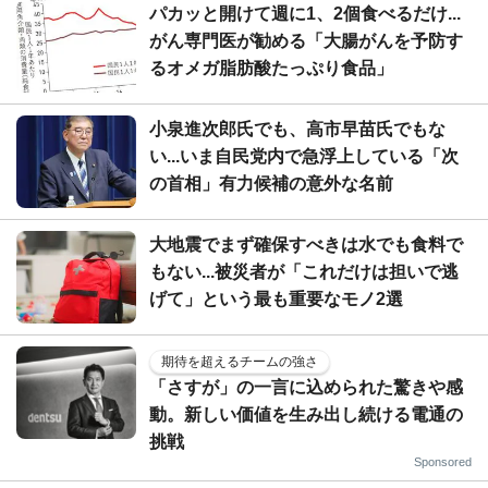
パカッと開けて週に1、2個食べるだけ...
がん専門医が勧める「大腸がんを予防す
るオメガ脂肪酸たっぷり食品」
小泉進次郎氏でも、高市早苗氏でもな
い...いま自民党内で急浮上している「次
の首相」有力候補の意外な名前
大地震でまず確保すべきは水でも食料で
もない...被災者が「これだけは担いで逃
げて」という最も重要なモノ2選
期待を超えるチームの強さ
「さすが」の一言に込められた驚きや感
動。新しい価値を生み出し続ける電通の
挑戦
Sponsored