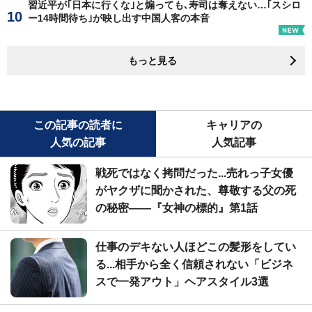
習近平が｢日本に行くな｣と煽っても､寿司は奪えない…｢スシロ
ー14時間待ち｣が映し出す中国人客の本音
もっと見る
この記事の読者に
キャリアの
人気の記事
人気記事
戦死ではなく拷問だった...売れっ子女優
がヤクザに聞かされた、尊敬する父の死
の秘密――『女神の標的』第1話
仕事のデキない人ほどこの髪形をしてい
る...相手から全く信頼されない「ビジネ
スで一発アウト」ヘアスタイル3選