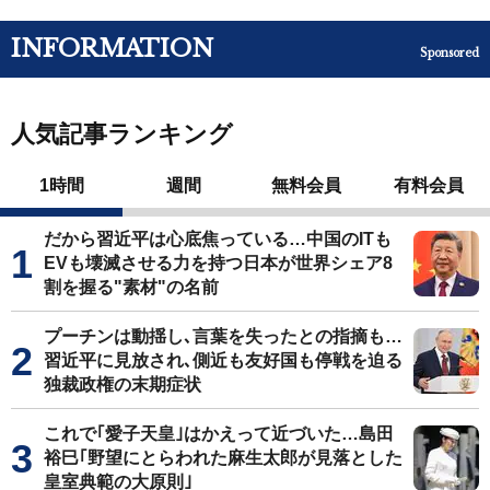
INFORMATION
Sponsored
人気記事ランキング
1時間
週間
無料会員
有料会員
だから習近平は心底焦っている…中国のITも
EVも壊滅させる力を持つ日本が世界シェア8
割を握る"素材"の名前
プーチンは動揺し､言葉を失ったとの指摘も…
習近平に見放され､側近も友好国も停戦を迫る
独裁政権の末期症状
これで｢愛子天皇｣はかえって近づいた…島田
裕巳｢野望にとらわれた麻生太郎が見落とした
皇室典範の大原則｣