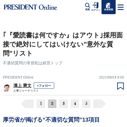
会員登録
検索
ログイン
｢『愛読書は何ですか』はアウト｣採用面
接で絶対にしてはいけない"意外な質
問"リスト
不適切質問の常習犯は経営トップ
PRESIDENT Online
2021/08/24 8:00
溝上 憲文
+フォロー
人事ジャーナリスト
1
2
3
4
5
厚労省が掲げる“不適切な質問”13項目