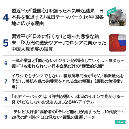
習近平が｢愛国心｣を煽った不気味な結果…日
本兵を撃退する｢抗日テーマパーク｣が中国各
地に広がる理由
習近平が｢日本に行くな｣と煽った悲惨な結
末…｢8万円の激安ツアー｣でロシアに向かった
中国人観光客の誤算
一流企業ほど｢働かないオジサン｣が増殖していく…トヨタも三
菱UFJも逃れられない日本企業だけの"構造的欠陥"
イワシでもサンマでもない...糖尿病専門医が｢がん･動脈硬化を
予防し､美肌を保つ栄養素をとれる魚の種類｣【最強の魚活術3
選】
｢ボディーバッグ｣より評判が悪い…休日のイオンで見かける一
発で｢だらしないお父さん｣になるNGアイテム
"テレビ大好き"高齢者の｢テレビ離れ｣が始まった…10代後半～
20代の約7割が"ほぼ見ない"衝撃の最新データ