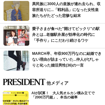
異民族に3000人の皇族が連れ去られ、収
容所送りに...「戦利品」になった女性皇
族たちがたどった悲惨な結末
愛子さまが食べた"開けてビックリ"の駅
弁とは...老舗駅弁屋が効率化の時代に
「手作り」にこだわり続けるワケ
MARCH卒、年収900万円なのに結婚でき
ない理由が詰まっていた...仲人がぴしゃ
りと叱った婚活男性(36)の一言
AIが試算！ 大人気オルカン積み立てで
「2000万円超」、本当の確率