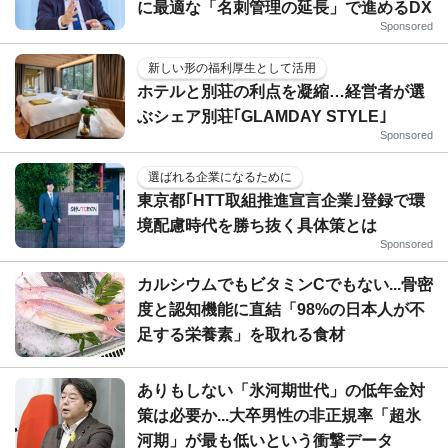
に最適な「名刺管理の延長」で進めるDX
Sponsored
新しい形の福利厚生として活用
ホテルと別荘の利点を凝縮…経営者が選
ぶシェア別荘｢GLAMDAY STYLE｣
Sponsored
選ばれる企業になるために
東京都｢HTT取組推進宣言企業｣登録で環
境配慮時代を勝ち抜く具体策とは
Sponsored
カルシウムでもビタミンCでもない...骨密
度と認知機能に直結「98%の日本人が不
足する栄養素」を取れる食材
ありもしない「氷河期世代」の低年金対
策は必要か...大卒男性の非正規率「超氷
河期」が最も低いという衝撃データ