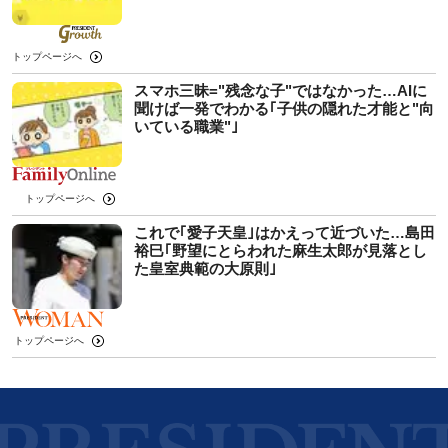
トップページへ
スマホ三昧="残念な子"ではなかった…AIに
聞けば一発でわかる｢子供の隠れた才能と"向
いている職業"｣
トップページへ
これで｢愛子天皇｣はかえって近づいた…島田
裕巳｢野望にとらわれた麻生太郎が見落とし
た皇室典範の大原則｣
トップページへ