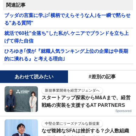
関連記事
ブッダの言葉に学ぶ｢横柄でえらそうな人｣を一瞬で黙らせ
る"ある質問"
就活で60社"全落ち"した私が､ケニアでブランドを立ち上
げて得た自信
ひろゆき｢僕が『就職人気ランキング上位の企業は中長期
的に潰れる』と考える理由｣
あわせて読みたい
#差別の記事
新規事業開発を経営アジェンダへ
スタートアップ探索からM&Aまで、経営
戦略の実装を支援するAT PARTNERS
Sponsored
中堅企業にリーズナブルな新提案
なぜ複雑なSFAは挫折する？少人数組織