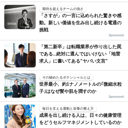
期待を超えるチームの強さ
「さすが」の一言に込められた驚きや感
動。新しい価値を生み出し続ける電通の
挑戦
Sponsored
「第二新卒」は転職業界が作り出した罠
である...絶対に選んではいけない「地雷
求人」に書いてある"ヤバい文言"
その秘めたるポテンシャルとは
世界最小、約1ナノメートルの｢微細水粒
子｣はなぜ髪や肌を潤すのか
Sponsored
毎日を支える運動と栄養の整え方
成果を出し続ける人は、日々の健康管理
をどうセルフマネジメントしているのか