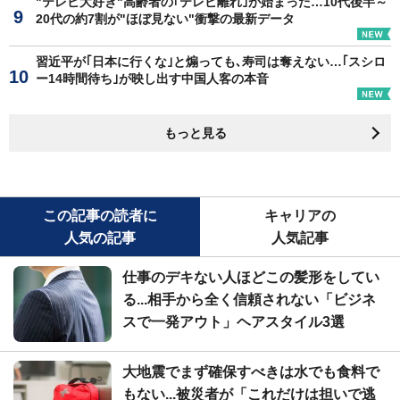
"テレビ大好き"高齢者の｢テレビ離れ｣が始まった…10代後半～
20代の約7割が"ほぼ見ない"衝撃の最新データ
習近平が｢日本に行くな｣と煽っても､寿司は奪えない…｢スシロ
ー14時間待ち｣が映し出す中国人客の本音
もっと見る
この記事の読者に
キャリアの
人気の記事
人気記事
仕事のデキない人ほどこの髪形をしてい
る...相手から全く信頼されない「ビジネ
スで一発アウト」ヘアスタイル3選
大地震でまず確保すべきは水でも食料で
もない...被災者が「これだけは担いで逃