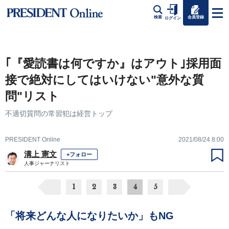
会員登録
検索
ログイン
｢『愛読書は何ですか』はアウト｣採用面
接で絶対にしてはいけない"意外な質
問"リスト
不適切質問の常習犯は経営トップ
PRESIDENT Online
2021/08/24 8:00
溝上 憲文
+フォロー
人事ジャーナリスト
1
2
3
4
5
「将来どんな人になりたいか」もNG