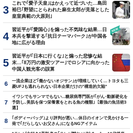
これで｢愛子天皇｣はかえって近づいた…島田
裕巳｢野望にとらわれた麻生太郎が見落とした
皇室典範の大原則｣
習近平が｢愛国心｣を煽った不気味な結果…日
本兵を撃退する｢抗日テーマパーク｣が中国各
地に広がる理由
習近平が｢日本に行くな｣と煽った悲惨な結
末…｢8万円の激安ツアー｣でロシアに向かった
中国人観光客の誤算
一流企業ほど｢働かないオジサン｣が増殖していく…トヨタも三
菱UFJも逃れられない日本企業だけの"構造的欠陥"
イワシでもサンマでもない...糖尿病専門医が｢がん･動脈硬化を
予防し､美肌を保つ栄養素をとれる魚の種類｣【最強の魚活術3
選】
｢ボディーバッグ｣より評判が悪い…休日のイオンで見かける一
発で｢だらしないお父さん｣になるNGアイテム