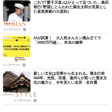
これで｢愛子天皇｣はかえって近づいた…島田
裕巳｢野望にとらわれた麻生太郎が見落とし
た皇室典範の大原則｣
トップページへ
AIが試算！ 大人気オルカン積み立てで
「2000万円超」、本当の確率
トップページへ
新しい文化は安寧から生まれる。寛永行幸
400年、光悦、宗達、遠州らが彩った寛永文
化の魅力と、今年見たい名所・名作選
トップページへ