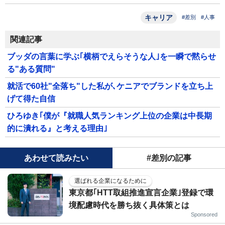
キャリア
#差別
#人事
関連記事
ブッダの言葉に学ぶ｢横柄でえらそうな人｣を一瞬で黙らせ
る"ある質問"
就活で60社"全落ち"した私が､ケニアでブランドを立ち上
げて得た自信
ひろゆき｢僕が『就職人気ランキング上位の企業は中長期
的に潰れる』と考える理由｣
あわせて読みたい
#差別の記事
選ばれる企業になるために
東京都｢HTT取組推進宣言企業｣登録で環
境配慮時代を勝ち抜く具体策とは
Sponsored