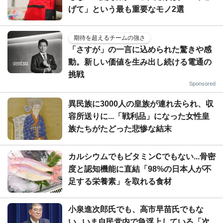
げて」という最も重要なモノ2選
期待を超えるチームの強さ
「さすが」の一言に込められた驚きや感
動。新しい価値を生み出し続ける電通の
挑戦
Sponsored
異民族に3000人の皇族が連れ去られ、収
容所送りに...「戦利品」になった女性皇
族たちがたどった悲惨な結末
カルシウムでもビタミンCでもない...骨密
度と認知機能に直結「98%の日本人が不
足する栄養素」を取れる食材
小泉進次郎氏でも、高市早苗氏でもな
い...いま自民党内で急浮上している「次