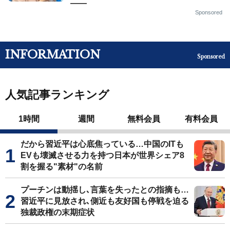
——
Sponsored
INFORMATION
Sponsored
人気記事ランキング
1時間
週間
無料会員
有料会員
だから習近平は心底焦っている…中国のITも
EVも壊滅させる力を持つ日本が世界シェア8
割を握る"素材"の名前
プーチンは動揺し､言葉を失ったとの指摘も…
習近平に見放され､側近も友好国も停戦を迫る
独裁政権の末期症状