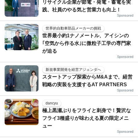
リサイクル企業が節電・発電・蓄電を実
践、社員のやる気と営業力も向上！
Sponsored
世界的自動車部品メーカーの挑戦
世界最小約1ナノメートル、アイシンの
｢空気から作る水｣に微粒子工学の専門家
が迫る
Sponsored
新規事業開発を経営アジェンダへ
スタートアップ探索からM&Aまで、経営
戦略の実装を支援するAT PARTNERS
Sponsored
dancyu
極上黒瀬ぶりをフライと刺身で！贅沢な
フライ3種盛りが味わえる夏の限定メニ
ュー
Sponsored