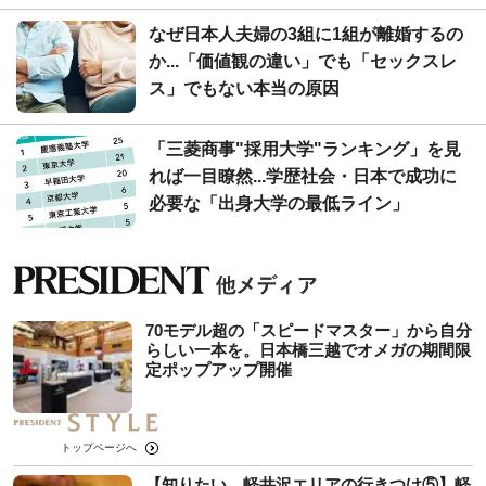
なぜ日本人夫婦の3組に1組が離婚するの
か...「価値観の違い」でも「セックスレ
ス」でもない本当の原因
「三菱商事"採用大学"ランキング」を見
れば一目瞭然...学歴社会・日本で成功に
必要な「出身大学の最低ライン」
70モデル超の「スピードマスター」から自分
らしい一本を。日本橋三越でオメガの期間限
定ポップアップ開催
トップページへ
【知りたい、軽井沢エリアの行きつけ⑤】軽