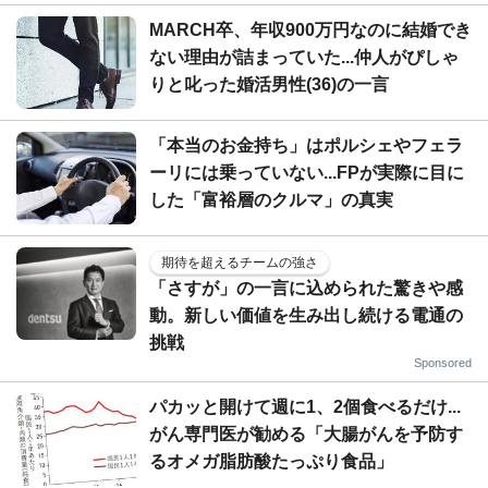
MARCH卒、年収900万円なのに結婚でき
ない理由が詰まっていた...仲人がぴしゃ
りと叱った婚活男性(36)の一言
「本当のお金持ち」はポルシェやフェラ
ーリには乗っていない...FPが実際に目に
した「富裕層のクルマ」の真実
期待を超えるチームの強さ
「さすが」の一言に込められた驚きや感
動。新しい価値を生み出し続ける電通の
挑戦
Sponsored
パカッと開けて週に1、2個食べるだけ...
がん専門医が勧める「大腸がんを予防す
るオメガ脂肪酸たっぷり食品」