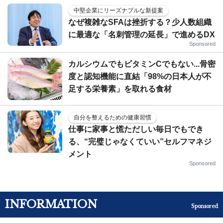
中堅企業にリーズナブルな新提案
なぜ複雑なSFAは挫折する？少人数組織
に最適な「名刺管理の延長」で進めるDX
Sponsored
カルシウムでもビタミンCでもない...骨密
度と認知機能に直結「98%の日本人が不
足する栄養素」を取れる食材
自分を整えるための健康習慣
仕事に家事と慌ただしい毎日でもでき
る、“完璧じゃなくていい”セルフマネジ
メント
Sponsored
INFORMATION
Sponsored