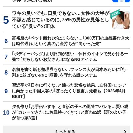
ワキの臭いでも､口臭でもない…女性の大半が
不潔と感じているのに､75%の男性が見落とし
ている"臭い"の正体
富裕層の｢ペット離れ｣が止まらない…｢300万円の血統書付き犬
は時代遅れ｣という真のお金持ちが"向かった先"
｢ボディーバッグ｣より評判が悪い…休日のイオンで見かける一
発で｢だらしないお父さん｣になるNGアイテム
名前を書く紙も整理券もない…フランス人が日本みたいに｢行
列｣に並ばないのに｢順番｣を守れる謎システム
習近平が｢日本に行くな｣と煽った悲惨な結果…友好国･ロシア
に向かった中国人客の｢ぼったくり被害｣､死者も【2026年4月
BEST】
夕食作り｢お手伝いする｣と直訴の子への返答でバレる…賢い親
が｢カレーできたよ｡お皿持ってきて｣と言わぬ訳【頭のよい子
が育つ家3選】
もっと見る