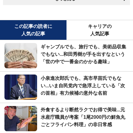
この記事の読者に
キャリアの
人気の記事
人気記事
ギャンブルでも、旅行でも、美術品収集
でもない...和田秀樹が手を出すなという
「世の中で一番金のかかる趣味」
小泉進次郎氏でも、高市早苗氏でもな
い...いま自民党内で急浮上している「次
の首相」有力候補の意外な名前
外食するより断然ラクでお得で美味...元
水産庁職員が考案「1尾2000円の鮮魚丸
ごとフライパン料理」の非日常感