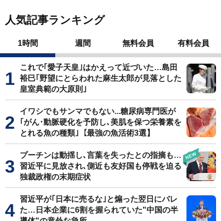
人気記事ランキング
1時間
週間
無料会員
有料会員
これで｢愛子天皇｣はかえって近づいた…島田
裕巳｢野望にとらわれた麻生太郎が見落とした
皇室典範の大原則｣
イワシでもサンマでもない...糖尿病専門医が
｢がん･動脈硬化を予防し､美肌を保つ栄養素を
とれる魚の種類｣【最強の魚活術3選】
プーチンは動揺し､言葉を失ったとの指摘も…
習近平に見放され､側近も友好国も停戦を迫る
独裁政権の末期症状
習近平が｢日本に売るな｣と煽った翌日にバレ
た…日本企業に6割を握られていた"中国の半
導体"の意外な急所