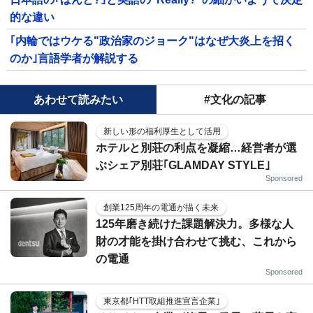
的な違い
｢内輪ではウケる"政治家のジョーク"はなぜ大炎上を招く
のか｣言語学者が解説する
あわせて読みたい
#文化の記事
新しい形の福利厚生として活用
ホテルと別荘の利点を凝縮…経営者が選
ぶシェア別荘｢GLAMDAY STYLE｣
Sponsored
創業125周年の電通が描く未来
125年磨き続けた課題解決力。多様な人
財の才能を掛け合わせて挑む、これから
の電通
Sponsored
東京都｢HTT取組推進宣言企業｣