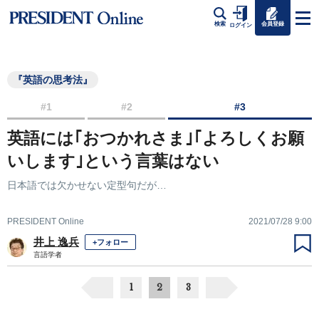
会員登録
検索
ログイン
『英語の思考法』
#1
#2
#3
英語には｢おつかれさま｣｢よろしくお願
いします｣という言葉はない
日本語では欠かせない定型句だが…
PRESIDENT Online
2021/07/28 9:00
井上 逸兵
+フォロー
言語学者
1
2
3