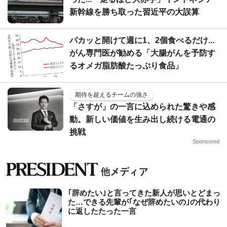
新幹線を勝ち取った習近平の大誤算
パカッと開けて週に1、2個食べるだけ...
がん専門医が勧める「大腸がんを予防す
るオメガ脂肪酸たっぷり食品」
期待を超えるチームの強さ
「さすが」の一言に込められた驚きや感
動。新しい価値を生み出し続ける電通の
挑戦
Sponsored
｢辞めたい｣と言ってきた新人が思いとどまっ
た…できる先輩が｢なぜ辞めたいの｣の代わり
に返したたった一言