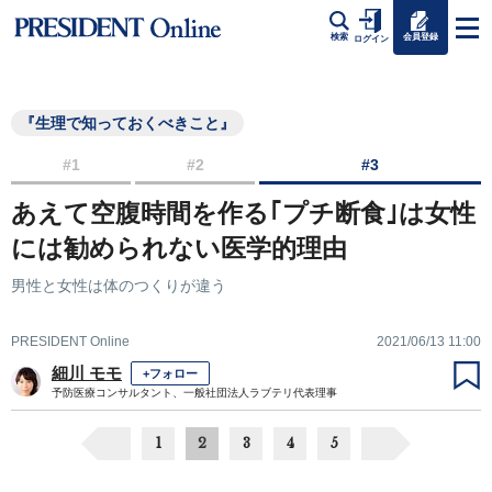
会員登録
検索
ログイン
『生理で知っておくべきこと』
#1
#2
#3
あえて空腹時間を作る｢プチ断食｣は女性
には勧められない医学的理由
男性と女性は体のつくりが違う
PRESIDENT Online
2021/06/13 11:00
細川 モモ
+フォロー
予防医療コンサルタント、一般社団法人ラブテリ代表理事
1
2
3
4
5