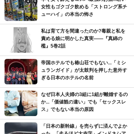
女性もゴクゴク飲める「ストロング系チ
ューハイ」の本当の怖さ
私は育て方を間違ったのか?毒親と私を
責める娘に明かした真実――『真綿の
檻』5巻2話
帝国ホテルでも椿山荘でもない...「ミシ
ュランガイド」が太鼓判を押した意外す
ぎる日本のホテルの名前
なぜ日本人夫婦の3組に1組が離婚するの
か...「価値観の違い」でも「セックスレ
ス」でもない本当の原因
「日本の新幹線」を売らずに済んでよか
った...「走るほど大赤字」インドネシア