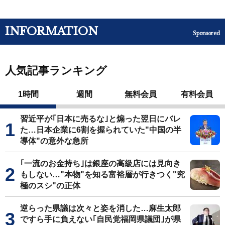
INFORMATION
Sponsored
人気記事ランキング
1時間
週間
無料会員
有料会員
習近平が｢日本に売るな｣と煽った翌日にバレ
た…日本企業に6割を握られていた"中国の半
導体"の意外な急所
｢一流のお金持ち｣は銀座の高級店には見向き
もしない…"本物"を知る富裕層が行きつく"究
極のスシ"の正体
逆らった県議は次々と姿を消した…麻生太郎
ですら手に負えない｢自民党福岡県議団｣が県