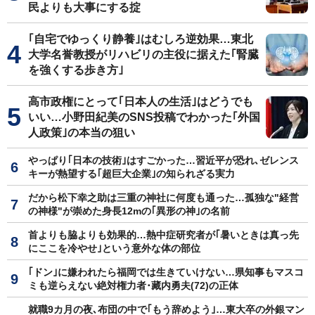
民よりも大事にする掟
｢自宅でゆっくり静養｣はむしろ逆効果…東北
大学名誉教授がリハビリの主役に据えた｢腎臓
を強くする歩き方｣
高市政権にとって｢日本人の生活｣はどうでも
いい…小野田紀美のSNS投稿でわかった｢外国
人政策｣の本当の狙い
やっぱり｢日本の技術｣はすごかった…習近平が恐れ､ゼレンス
キーが熱望する｢超巨大企業｣の知られざる実力
だから松下幸之助は三重の神社に何度も通った…孤独な"経営
の神様"が崇めた身長12mの｢異形の神｣の名前
首よりも脇よりも効果的…熱中症研究者が｢暑いときは真っ先
にここを冷やせ｣という意外な体の部位
｢ドン｣に嫌われたら福岡では生きていけない…県知事もマスコ
ミも逆らえない絶対権力者･藏内勇夫(72)の正体
就職9カ月の夜､布団の中で｢もう辞めよう｣…東大卒の外銀マン