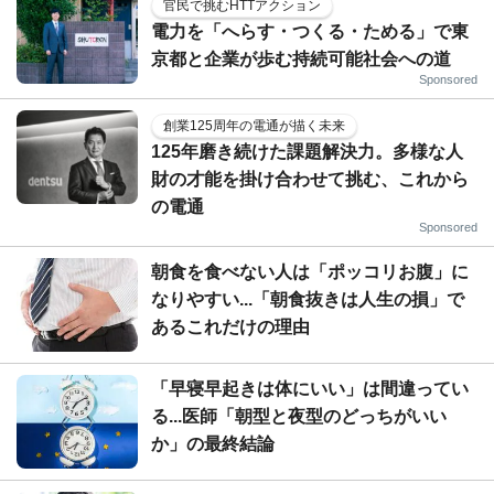
官民で挑むHTTアクション
電力を「へらす・つくる・ためる」で東
京都と企業が歩む持続可能社会への道
Sponsored
創業125周年の電通が描く未来
125年磨き続けた課題解決力。多様な人
財の才能を掛け合わせて挑む、これから
の電通
Sponsored
朝食を食べない人は「ポッコリお腹」に
なりやすい...「朝食抜きは人生の損」で
あるこれだけの理由
「早寝早起きは体にいい」は間違ってい
る...医師「朝型と夜型のどっちがいい
か」の最終結論