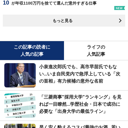
が年収1100万円を捨てて選んだ意外すぎる仕事
もっと見る
この記事の読者に
ライフの
人気の記事
人気記事
小泉進次郎氏でも、高市早苗氏でもな
い...いま自民党内で急浮上している「次
の首相」有力候補の意外な名前
「三菱商事"採用大学"ランキング」を見
れば一目瞭然...学歴社会・日本で成功に
必要な「出身大学の最低ライン」
早く安く酔えるコスパ最強のお酒...若い