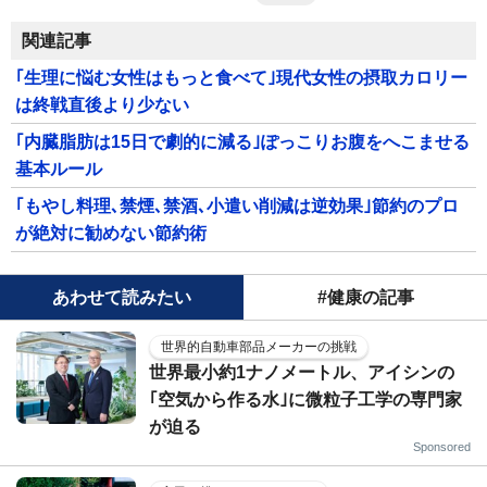
関連記事
｢生理に悩む女性はもっと食べて｣現代女性の摂取カロリー
は終戦直後より少ない
｢内臓脂肪は15日で劇的に減る｣ぽっこりお腹をへこませる
基本ルール
｢もやし料理､禁煙､禁酒､小遣い削減は逆効果｣節約のプロ
が絶対に勧めない節約術
あわせて読みたい
#健康の記事
世界的自動車部品メーカーの挑戦
世界最小約1ナノメートル、アイシンの
｢空気から作る水｣に微粒子工学の専門家
が迫る
Sponsored