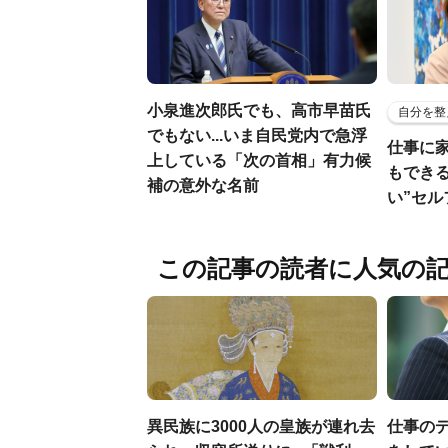
小泉進次郎氏でも、高市早苗氏
自分を整
でもない...いま自民党内で急浮
仕事に
上している「次の首相」有力候
もでき
補の意外な名前
い”セ
この記事の読者に人気の
異民族に3000人の皇族が連れ去
仕事の