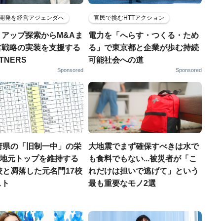
開発を経営アジェンダへ
官民で挑むHTTアクション
トアップ探索からM&Aま
電力を「へらす・つくる・ため
営戦略の実装を支援する
る」で東京都と企業が歩む持続
RTNERS
可能社会への道
Sponsored
Sponsored
府県の「旧制一中」の栄
大地震でまず確保すべきは水で
..地元トップを維持する
も食料でもない...被災者が「こ
校と凋落した元名門17校
れだけは担いで逃げて」という
スト
最も重要なモノ2選