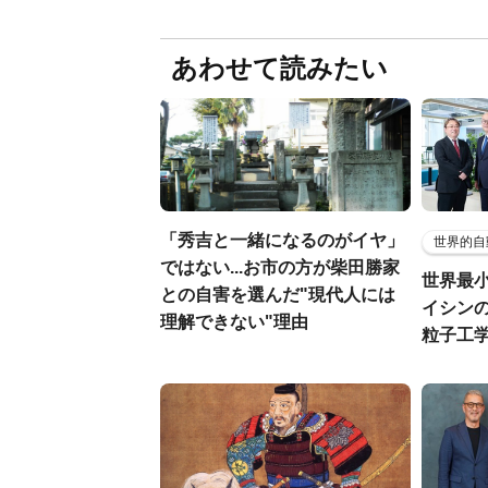
あわせて読みたい
「秀吉と一緒になるのがイヤ」
世界的自
ではない...お市の方が柴田勝家
世界最
との自害を選んだ"現代人には
イシンの
理解できない"理由
粒子工