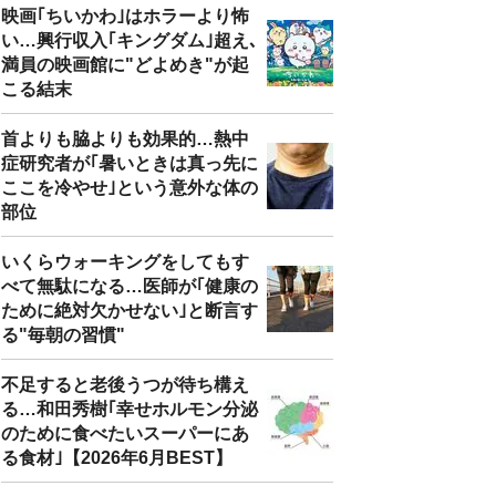
映画｢ちいかわ｣はホラーより怖
い…興行収入｢キングダム｣超え､
満員の映画館に"どよめき"が起
こる結末
首よりも脇よりも効果的…熱中
症研究者が｢暑いときは真っ先に
ここを冷やせ｣という意外な体の
部位
いくらウォーキングをしてもす
べて無駄になる…医師が｢健康の
ために絶対欠かせない｣と断言す
る"毎朝の習慣"
不足すると老後うつが待ち構え
る…和田秀樹｢幸せホルモン分泌
のために食べたいスーパーにあ
る食材｣【2026年6月BEST】