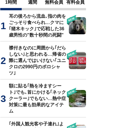
1時間
週間
無料会員
有料会員
耳の後ろから流血､指の肉を
ごっそり食べられ…クマに
｢猪木キック｣で応戦した36
歳男性の"数十秒間の死闘"
襟付きなのに周囲から｢だら
しない｣と思われる…帰省の
際に選んではいけない｢ユニ
クロの2990円のポロシャ
ツ｣
額に貼る｢熱を冷ますシー
ト｣でも､首にかける｢ネック
クーラー｣でもない…熱中症
対策に最も効果的なアイテ
ム
｢外国人観光客や子連れ｣よ