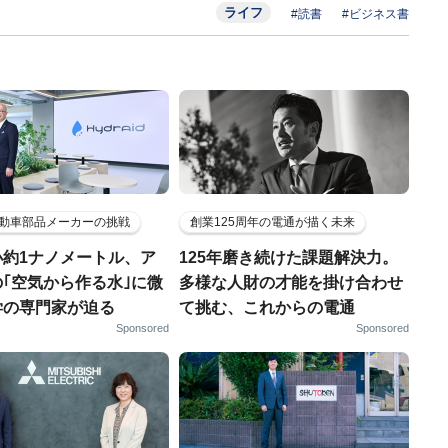
ライフ
#読書
#ビジネス書
動車部品メーカーの挑戦
創業125周年の電通が描く未来
小約1ナノメートル、ア
125年磨き続けた課題解決力。
｢空気から作る水｣に微
多様な人財の才能を掛け合わせ
学の専門家が迫る
て挑む、これからの電通
Sponsored
Sponsored