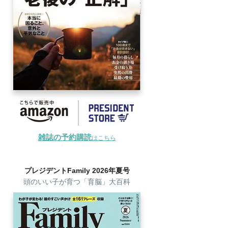
雑誌の予約購読
はこちら
プレジデントFamily 2026年夏号
頭のいい子が育つ「育脳」大百科