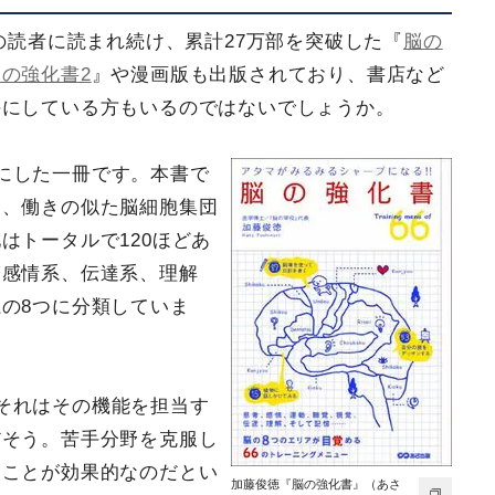
くの読者に読まれ続け、累計27万部を突破した『
脳の
脳の強化書2
』や漫画版も出版されており、書店など
手にしている方もいるのではないでしょうか。
にした一冊です。本書で
し、働きの似た脳細胞集団
はトータルで120ほどあ
、感情系、伝達系、理解
の8つに分類していま
それはその機能を担当す
だそう。苦手分野を克服し
ることが効果的なのだとい
加藤俊徳『脳の強化書』（あさ