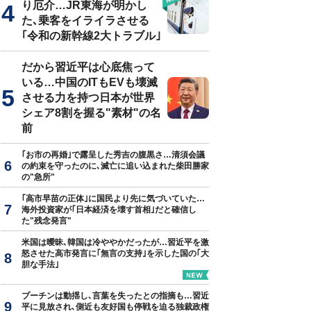
り厄介…JR東海が明かし
た､乗客をイライラさせる
｢令和の新幹線2大トラブル｣
だから習近平は心底焦って
いる…中国のITもEVも壊滅
させる力を持つ日本が世界
シェア8割を握る"素材"の名
前
｢お市の再婚｣で露呈した秀吉の腹黒さ…清須会議
の約束を守ったのに､滅亡に追い込まれた柴田勝家
の"急所"
｢高市早苗の正体｣に国民より先に気づいていた…
海外投資家が｢日本経済を壊す首相｣だと確信し
た"残念発言"
米国は曖昧､韓国は冷ややかだったが…習近平を激
怒させた高市発言に｢無言の支持｣を示した国の｢大
胆な手法｣
プーチンは動揺し､言葉を失ったとの指摘も…習近
平に見放され､側近も友好国も停戦を迫る独裁政権