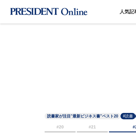
人気記
読書家が注目"最新ビジネス書"ベスト20
#読書
#20
#21
#