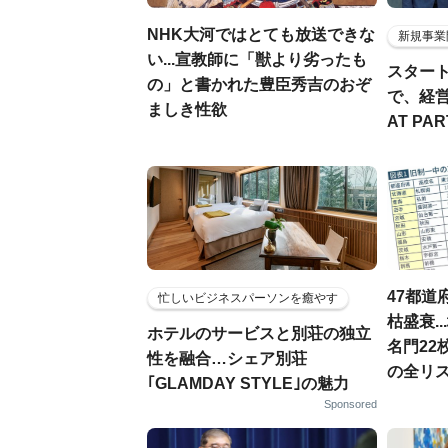
NHK大河ではとても放送できな
新規事業
い...宣教師に「獣より劣ったも
スター
の」と書かれた豊臣秀吉のおぞ
で、経
ましき性欲
AT PA
47都道
忙しいビジネスパーソンを癒やす
枯盛衰.
ホテルのサービスと別荘の独立
名門22
性を融合…シェア別荘
の全リ
｢GLAMDAY STYLE｣の魅力
Sponsored