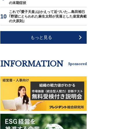
の末期症状
これで｢愛子天皇｣はかえって近づいた…島田裕巳
｢野望にとらわれた麻生太郎が見落とした皇室典範
の大原則｣
もっと見る
INFORMATION
Sponsored