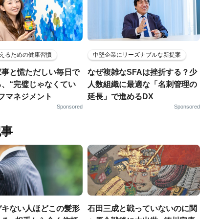
えるための健康習慣
中堅企業にリーズナブルな新提案
家事と慌ただしい毎日で
なぜ複雑なSFAは挫折する？少
る、“完璧じゃなくてい
人数組織に最適な「名刺管理の
ルフマネジメント
延長」で進めるDX
Sponsored
Sponsored
記事
デキない人ほどこの髪形
石田三成と戦っていないのに関