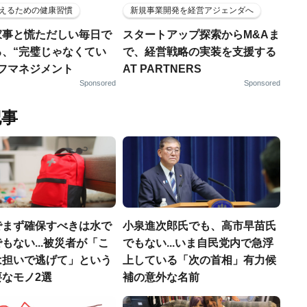
えるための健康習慣
新規事業開発を経営アジェンダへ
家事と慌ただしい毎日で
スタートアップ探索からM&Aま
る、“完璧じゃなくてい
で、経営戦略の実装を支援する
ルフマネジメント
AT PARTNERS
Sponsored
Sponsored
記事
でまず確保すべきは水で
小泉進次郎氏でも、高市早苗氏
もない...被災者が「こ
でもない...いま自民党内で急浮
は担いで逃げて」という
上している「次の首相」有力候
なモノ2選
補の意外な名前