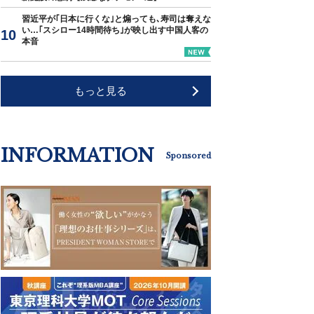
習近平が｢日本に行くな｣と煽っても､寿司は奪えな
い…｢スシロー14時間待ち｣が映し出す中国人客の
本音
もっと見る
INFORMATION
Sponsored