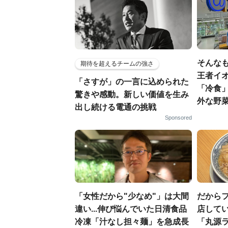
そんなも
期待を超えるチームの強さ
王者イ
「さすが」の一言に込められた
「冷食
驚きや感動。新しい価値を生み
外な野
出し続ける電通の挑戦
Sponsored
「女性だから"少なめ"」は大間
だから
違い...伸び悩んでいた日清食品
店してい
冷凍「汁なし担々麺」を急成長
「丸源