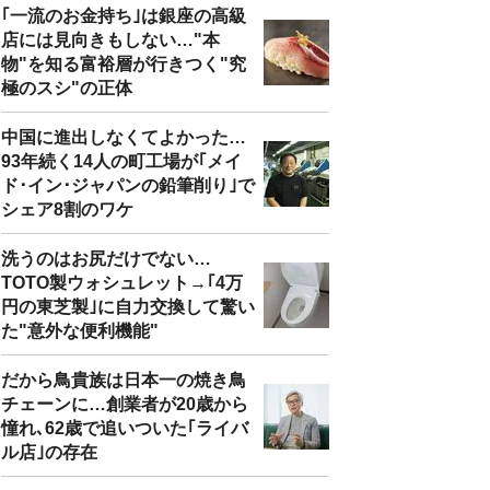
｢一流のお金持ち｣は銀座の高級
店には見向きもしない…"本
物"を知る富裕層が行きつく"究
極のスシ"の正体
中国に進出しなくてよかった…
93年続く14人の町工場が｢メイ
ド･イン･ジャパンの鉛筆削り｣で
シェア8割のワケ
洗うのはお尻だけでない…
TOTO製ウォシュレット→｢4万
円の東芝製｣に自力交換して驚い
た"意外な便利機能"
だから鳥貴族は日本一の焼き鳥
チェーンに…創業者が20歳から
憧れ､62歳で追いついた｢ライバ
ル店｣の存在