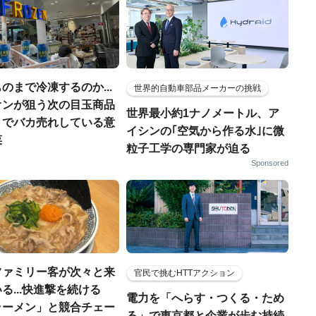
のまで冷凍するのか...
世界的自動車部品メーカーの挑戦
オンが狙う次の目玉商品
世界最小約1ナノメートル、ア
」でバカ売れしている意
イシンの｢空気から作る水｣に微
菜
粒子工学の専門家が迫る
Sponsored
ファミリー客が次々と来
官民で挑むHTTアクション
る...快進撃を続ける
電力を「へらす・つくる・ため
ラーメン」と競合チェー
る」で東京都と企業が歩む持続