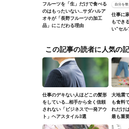
フルーツを「生」だけで食べる
自分を整
のはもったいない...サダハルア
仕事に
オキが「長野フルーツの加工
もでき
品」にこだわる理由
い”セ
この記事の読者に人気の
仕事のデキない人ほどこの髪形
大地震
をしている...相手から全く信頼
も食料で
されない「ビジネスで一発アウ
れだけ
ト」ヘアスタイル3選
最も重要