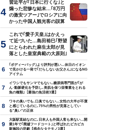
習近平が｢日本に行くな｣と
煽った悲惨な結末…｢8万円
の激安ツアー｣でロシアに向
かった中国人観光客の誤算
これで｢愛子天皇｣はかえっ
て近づいた…島田裕巳｢野望
にとらわれた麻生太郎が見
落とした皇室典範の大原則｣
｢ボディーバッグ｣より評判が悪い…休日のイオン
で見かける一発で｢だらしないお父さん｣になるNG
アイテム
イワシでもサンマでもない...糖尿病専門医が｢が
ん･動脈硬化を予防し､美肌を保つ栄養素をとれる
魚の種類｣【最強の魚活術3選】
ワキの臭いでも､口臭でもない…女性の大半が不潔
と感じているのに､75%の男性が見落としてい
る"臭い"の正体
大阪駅直結なのに､日本人も外国人客も来ない…開
業1年で｢廃墟フードコート｣と呼ばれたピカピカ
新施設の悲劇【残念なタテモノ3選】