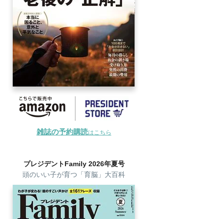
雑誌の予約購読
はこちら
プレジデントFamily 2026年夏号
頭のいい子が育つ「育脳」大百科