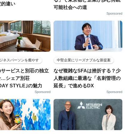
定的違い
可能社会への道
Sponsored
ジネスパーソンを癒やす
中堅企業にリーズナブルな新提案
のサービスと別荘の独立
なぜ複雑なSFAは挫折する？少
合…シェア別荘
人数組織に最適な「名刺管理の
DAY STYLE｣の魅力
延長」で進めるDX
Sponsored
Sponsored