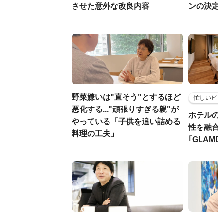
させた意外な改良内容
ンの決
野菜嫌いは"直そう"とするほど
忙しいビ
悪化する..."頑張りすぎる親"が
ホテル
やっている「子供を追い詰める
性を融
料理の工夫」
｢GLAM