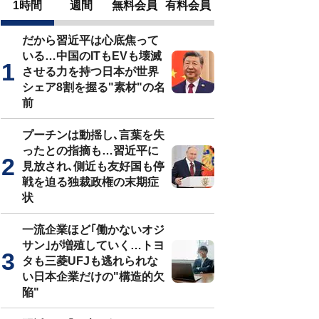
1時間
週間
無料会員
有料会員
だから習近平は心底焦って
いる…中国のITもEVも壊滅
させる力を持つ日本が世界
シェア8割を握る"素材"の名
前
プーチンは動揺し､言葉を失
ったとの指摘も…習近平に
見放され､側近も友好国も停
戦を迫る独裁政権の末期症
状
一流企業ほど｢働かないオジ
サン｣が増殖していく…トヨ
タも三菱UFJも逃れられな
い日本企業だけの"構造的欠
陥"