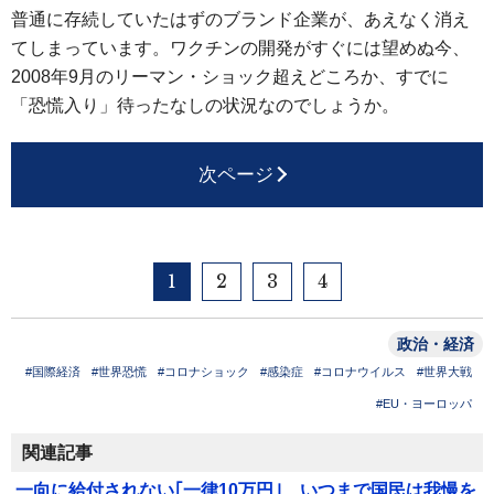
普通に存続していたはずのブランド企業が、あえなく消え
てしまっています。ワクチンの開発がすぐには望めぬ今、
2008年9月のリーマン・ショック超えどころか、すでに
「恐慌入り」待ったなしの状況なのでしょうか。
次ページ
1
2
3
4
政治・経済
#国際経済
#世界恐慌
#コロナショック
#感染症
#コロナウイルス
#世界大戦
#EU・ヨーロッパ
関連記事
一向に給付されない｢一律10万円｣…いつまで国民は我慢を