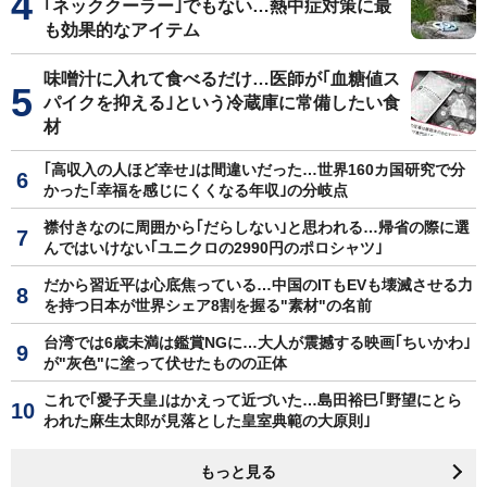
｢ネッククーラー｣でもない…熱中症対策に最
も効果的なアイテム
味噌汁に入れて食べるだけ…医師が｢血糖値ス
パイクを抑える｣という冷蔵庫に常備したい食
材
｢高収入の人ほど幸せ｣は間違いだった…世界160カ国研究で分
かった｢幸福を感じにくくなる年収｣の分岐点
襟付きなのに周囲から｢だらしない｣と思われる…帰省の際に選
んではいけない｢ユニクロの2990円のポロシャツ｣
だから習近平は心底焦っている…中国のITもEVも壊滅させる力
を持つ日本が世界シェア8割を握る"素材"の名前
台湾では6歳未満は鑑賞NGに…大人が震撼する映画｢ちいかわ｣
が"灰色"に塗って伏せたものの正体
これで｢愛子天皇｣はかえって近づいた…島田裕巳｢野望にとら
われた麻生太郎が見落とした皇室典範の大原則｣
もっと見る