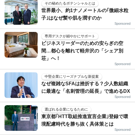
その秘めたるポテンシャルとは
世界最小、約1ナノメートルの｢微細水粒
子｣はなぜ髪や肌を潤すのか
Sponsored
専用デスクが細やかにサポート
ビジネスリーダーのための安らぎの空
間…都心を離れて軽井沢の「シェア別
荘」へ！
Sponsored
中堅企業にリーズナブルな新提案
なぜ複雑なSFAは挫折する？少人数組織
に最適な「名刺管理の延長」で進めるDX
Sponsored
選ばれる企業になるために
東京都｢HTT取組推進宣言企業｣登録で環
境配慮時代を勝ち抜く具体策とは
Sponsored