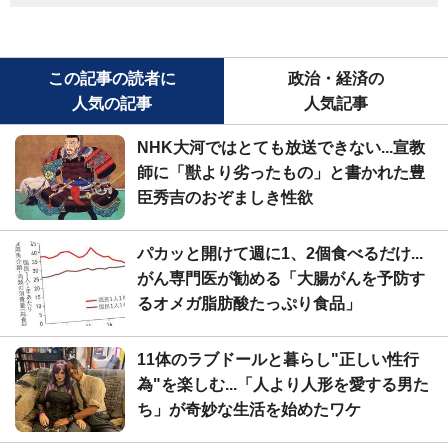
この記事の読者に
政治・経済の
人気の記事
人気記事
NHK大河ではとても放送できない...宣教
師に「獣より劣ったもの」と書かれた豊
臣秀吉のおぞましき性欲
パカッと開けて週に1、2個食べるだけ...
がん専門医が勧める「大腸がんを予防す
るオメガ脂肪酸たっぷり食品」
11体のラブドールと暮らし"正しい性行
為"を楽しむ...「人より人形を愛する男た
ち」が奇妙な生活を始めたワケ