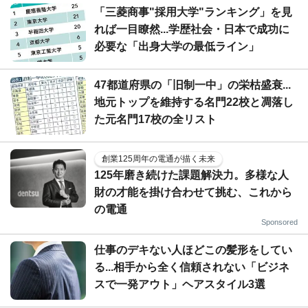
「三菱商事"採用大学"ランキング」を見
れば一目瞭然...学歴社会・日本で成功に
必要な「出身大学の最低ライン」
47都道府県の「旧制一中」の栄枯盛衰...
地元トップを維持する名門22校と凋落し
た元名門17校の全リスト
創業125周年の電通が描く未来
125年磨き続けた課題解決力。多様な人
財の才能を掛け合わせて挑む、これから
の電通
Sponsored
仕事のデキない人ほどこの髪形をしてい
る...相手から全く信頼されない「ビジネ
スで一発アウト」ヘアスタイル3選