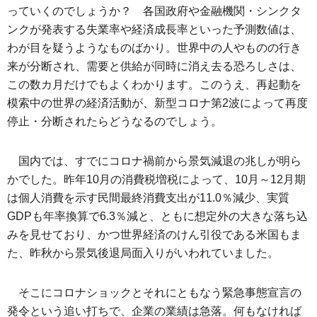
っていくのでしょうか？ 各国政府や金融機関・シンクタ
ンクが発表する失業率や経済成長率といった予測数値は、
わが目を疑うようなものばかり。世界中の人やものの行き
来が分断され、需要と供給が同時に消え去る恐ろしさは、
この数カ月だけでもよくわかります。このうえ、再起動を
模索中の世界の経済活動が、新型コロナ第2波によって再度
停止・分断されたらどうなるのでしょう。
国内では、すでにコロナ禍前から景気減退の兆しが明ら
かでした。昨年10月の消費税増税によって、10月～12月期
は個人消費を示す民間最終消費支出が11.0％減少、実質
GDPも年率換算で6.3％減と、ともに想定外の大きな落ち込
みを見せており、かつ世界経済のけん引役である米国もま
た、昨秋から景気後退局面入りがいわれていました。
そこにコロナショックとそれにともなう緊急事態宣言の
発令という追い打ちで、企業の業績は急落。何もなければ