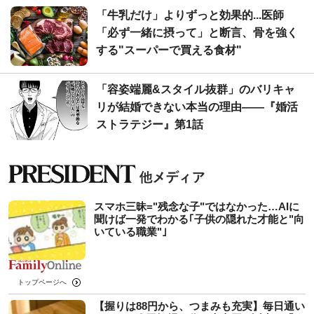
「牛乳だけ」よりずっと効果的...医師
「必ず一緒に摂って」と断言、骨を強く
する"スーパーで買える食材"
「容姿端麗&スタイル抜群」のバリキャ
リが結婚できない本当の理由――『婚活
ストラテジー』第1話
スマホ三昧="残念な子"ではなかった…AIに
聞けば一発でわかる｢子供の隠れた才能と"向
いている職業"｣
トップページへ
【握りは88円から、つまみも充実】毎日通い