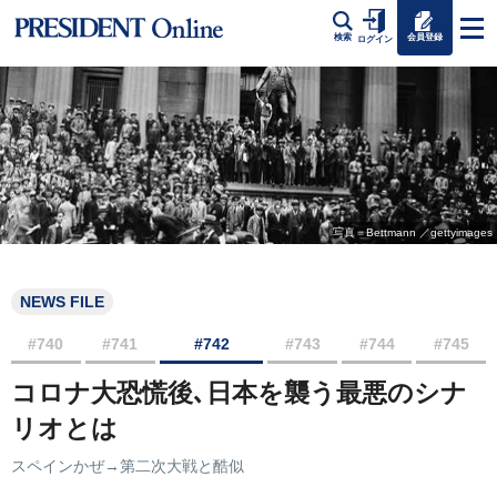
会員登録
検索
ログイン
写真＝Bettmann ／gettyimages
NEWS FILE
#740
#741
#742
#743
#744
#745
コロナ大恐慌後､日本を襲う最悪のシナ
リオとは
スペインかぜ→第二次大戦と酷似