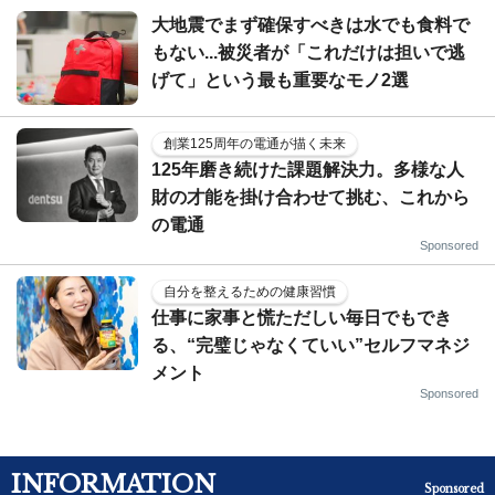
大地震でまず確保すべきは水でも食料で
もない...被災者が「これだけは担いで逃
げて」という最も重要なモノ2選
創業125周年の電通が描く未来
125年磨き続けた課題解決力。多様な人
財の才能を掛け合わせて挑む、これから
の電通
Sponsored
自分を整えるための健康習慣
仕事に家事と慌ただしい毎日でもでき
る、“完璧じゃなくていい”セルフマネジ
メント
Sponsored
INFORMATION
Sponsored