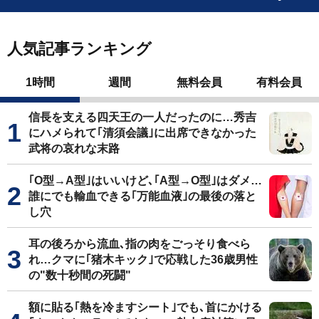
人気記事ランキング
1時間
週間
無料会員
有料会員
信長を支える四天王の一人だったのに…秀吉
にハメられて｢清須会議｣に出席できなかった
武将の哀れな末路
｢O型→A型｣はいいけど､｢A型→O型｣はダメ…
誰にでも輸血できる｢万能血液｣の最後の落と
し穴
耳の後ろから流血､指の肉をごっそり食べら
れ…クマに｢猪木キック｣で応戦した36歳男性
の"数十秒間の死闘"
額に貼る｢熱を冷ますシート｣でも､首にかける