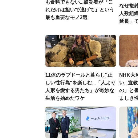
も食料でもない...被災者が「こ
なぜ複雑
れだけは担いで逃げて」という
人数組
最も重要なモノ2選
延長」で
11体のラブドールと暮らし"正
NHK大
しい性行為"を楽しむ...「人より
い...
人形を愛する男たち」が奇妙な
の」と
生活を始めたワケ
ましき