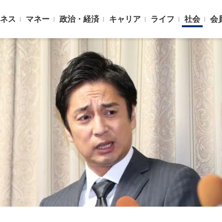
ネス
マネー
政治・経済
キャリア
ライフ
社会
会