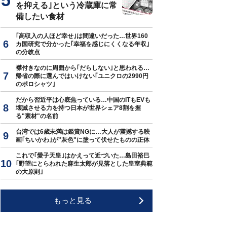
を抑える｣という冷蔵庫に常
備したい食材
｢高収入の人ほど幸せ｣は間違いだった…世界160
カ国研究で分かった｢幸福を感じにくくなる年収｣
の分岐点
襟付きなのに周囲から｢だらしない｣と思われる…
帰省の際に選んではいけない｢ユニクロの2990円
のポロシャツ｣
だから習近平は心底焦っている…中国のITもEVも
壊滅させる力を持つ日本が世界シェア8割を握
る"素材"の名前
台湾では6歳未満は鑑賞NGに…大人が震撼する映
画｢ちいかわ｣が"灰色"に塗って伏せたものの正体
これで｢愛子天皇｣はかえって近づいた…島田裕巳
｢野望にとらわれた麻生太郎が見落とした皇室典範
の大原則｣
もっと見る