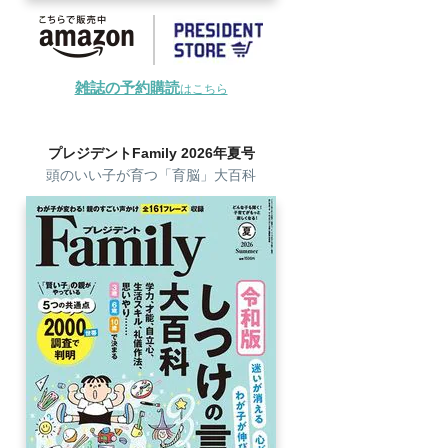
雑誌の予約購読
はこちら
プレジデントFamily 2026年夏号
頭のいい子が育つ「育脳」大百科