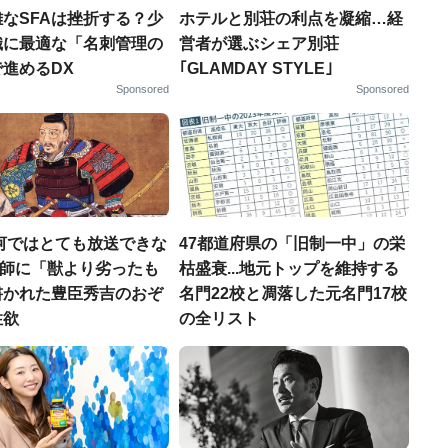
なSFAは挫折する？少
ホテルと別荘の利点を凝縮…経
織に最適な「名刺管理の
営者が選ぶシェア別荘
進めるDX
｢GLAMDAY STYLE｣
Sponsored
Sponsored
河ではとても放送できな
47都道府県の「旧制一中」の栄
宣教師に「獣より劣ったも
枯盛衰...地元トップを維持する
書かれた豊臣秀吉のおぞ
名門22校と凋落した元名門17校
性欲
の全リスト