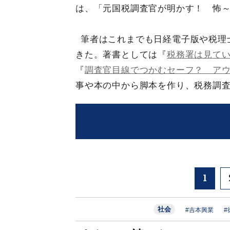
は、「元国税調査官が明かす！ 怖
筆者はこれまでも日経電子版や税理
きた。著書としては『
税務署は見て
『
調査官目線でつかむセーフ？ ア
事や本の中から脚本を作り、税務調
1
社会
#吉本興業
#