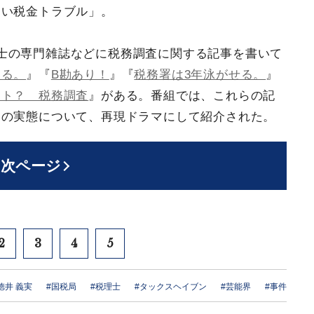
～い税金トラブル」。
士の専門雑誌などに税務調査に関する記事を書いて
いる。
』『
B勘あり！
』『
税務署は3年泳がせる。
』
ウト？ 税務調査
』がある。番組では、これらの記
査の実態について、再現ドラマにして紹介された。
次ページ
2
3
4
5
徳井 義実
#国税局
#税理士
#タックスヘイブン
#芸能界
#事件