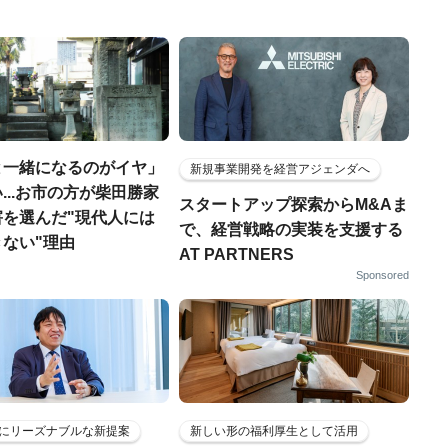
と一緒になるのがイヤ」
新規事業開発を経営アジェンダへ
...お市の方が柴田勝家
スタートアップ探索からM&Aま
害を選んだ"現代人には
で、経営戦略の実装を支援する
ない"理由
AT PARTNERS
Sponsored
にリーズナブルな新提案
新しい形の福利厚生として活用