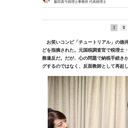
飯田真弓税理士事務所 代表税理士
1
2
お笑いコンビ「チュートリアル」の徳
どを指摘された。元国税調査官で税理士
務違反だ。だが、心の問題で納税手続き
グするのではなく、反面教師として再起