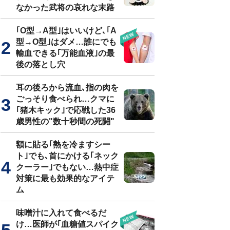
なかった武将の哀れな末路
｢O型→A型｣はいいけど､｢A
型→O型｣はダメ…誰にでも
輸血できる｢万能血液｣の最
後の落とし穴
耳の後ろから流血､指の肉を
ごっそり食べられ…クマに
｢猪木キック｣で応戦した36
歳男性の"数十秒間の死闘"
額に貼る｢熱を冷ますシー
ト｣でも､首にかける｢ネック
クーラー｣でもない…熱中症
対策に最も効果的なアイテ
ム
味噌汁に入れて食べるだ
け…医師が｢血糖値スパイク