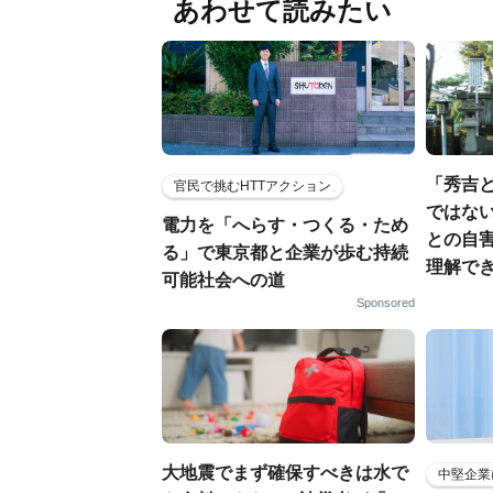
あわせて読みたい
「秀吉
官民で挑むHTTアクション
ではない
電力を「へらす・つくる・ため
との自
る」で東京都と企業が歩む持続
理解でき
可能社会への道
Sponsored
大地震でまず確保すべきは水で
中堅企業