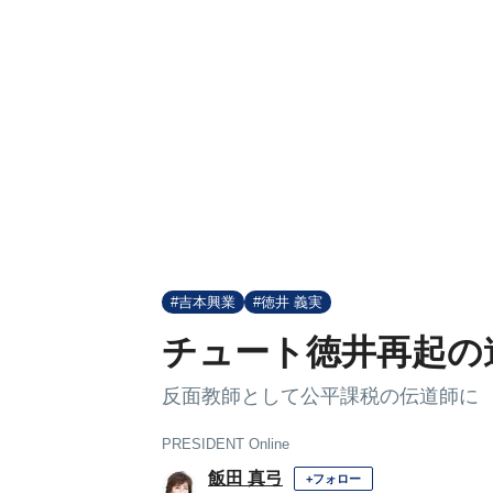
#吉本興業
#徳井 義実
チュート徳井再起の
反面教師として公平課税の伝道師に
PRESIDENT Online
飯田 真弓
+フォロー