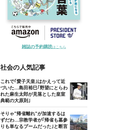
雑誌の予約購読
はこちら
社会の人気記事
これで｢愛子天皇｣はかえって近
づいた…島田裕巳｢野望にとらわ
れた麻生太郎が見落とした皇室
典範の大原則｣
そりゃ"帰省離れ"が加速するは
ずだわ…宗教学者が｢帰省も墓参
りも単なるブームだった｣と断言