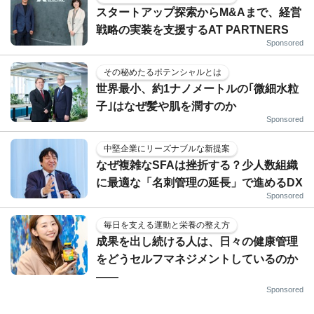
スタートアップ探索からM&Aまで、経営
戦略の実装を支援するAT PARTNERS
Sponsored
その秘めたるポテンシャルとは
世界最小、約1ナノメートルの｢微細水粒
子｣はなぜ髪や肌を潤すのか
Sponsored
中堅企業にリーズナブルな新提案
なぜ複雑なSFAは挫折する？少人数組織
に最適な「名刺管理の延長」で進めるDX
Sponsored
毎日を支える運動と栄養の整え方
成果を出し続ける人は、日々の健康管理
をどうセルフマネジメントしているのか
——
Sponsored