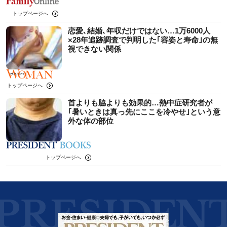
トップページへ
恋愛､結婚､年収だけではない…1万6000人
×28年追跡調査で判明した｢容姿と寿命｣の無
視できない関係
トップページへ
首よりも脇よりも効果的…熱中症研究者が
｢暑いときは真っ先にここを冷やせ｣という意
外な体の部位
トップページへ