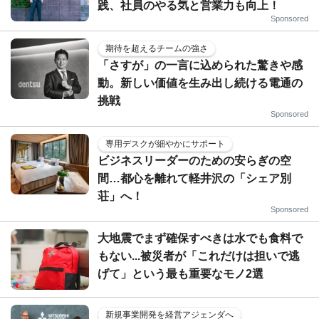
践、社員のやる気と営業力も向上！
Sponsored
期待を超えるチームの強さ
「さすが」の一言に込められた驚きや感
動。新しい価値を生み出し続ける電通の
挑戦
Sponsored
専用デスクが細やかにサポート
ビジネスリーダーのための安らぎの空
間…都心を離れて軽井沢の「シェア別
荘」へ！
Sponsored
大地震でまず確保すべきは水でも食料で
もない...被災者が「これだけは担いで逃
げて」という最も重要なモノ2選
新規事業開発を経営アジェンダへ