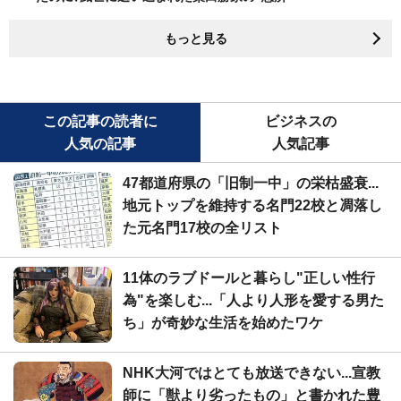
もっと見る
この記事の読者に
ビジネスの
人気の記事
人気記事
47都道府県の「旧制一中」の栄枯盛衰...
地元トップを維持する名門22校と凋落し
た元名門17校の全リスト
11体のラブドールと暮らし"正しい性行
為"を楽しむ...「人より人形を愛する男た
ち」が奇妙な生活を始めたワケ
NHK大河ではとても放送できない...宣教
師に「獣より劣ったもの」と書かれた豊