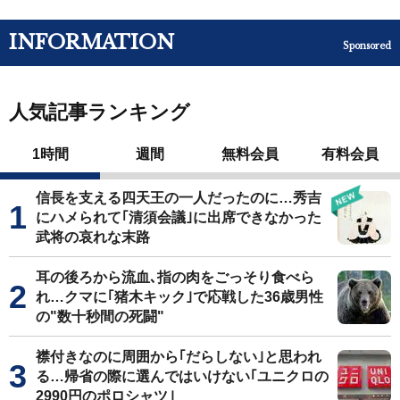
INFORMATION
Sponsored
人気記事ランキング
1時間
週間
無料会員
有料会員
信長を支える四天王の一人だったのに…秀吉
にハメられて｢清須会議｣に出席できなかった
武将の哀れな末路
耳の後ろから流血､指の肉をごっそり食べら
れ…クマに｢猪木キック｣で応戦した36歳男性
の"数十秒間の死闘"
襟付きなのに周囲から｢だらしない｣と思われ
る…帰省の際に選んではいけない｢ユニクロの
2990円のポロシャツ｣