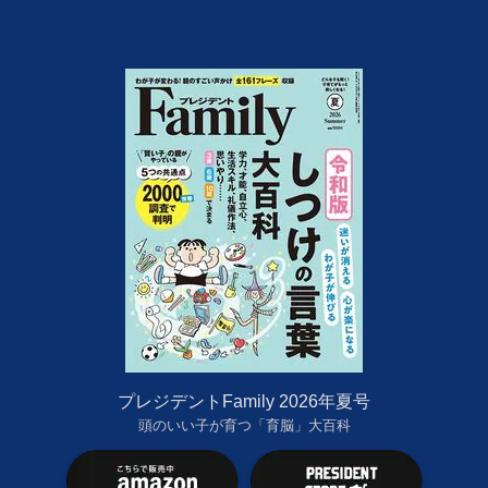
プレジデントFamily 2026年夏号
頭のいい子が育つ「育脳」大百科