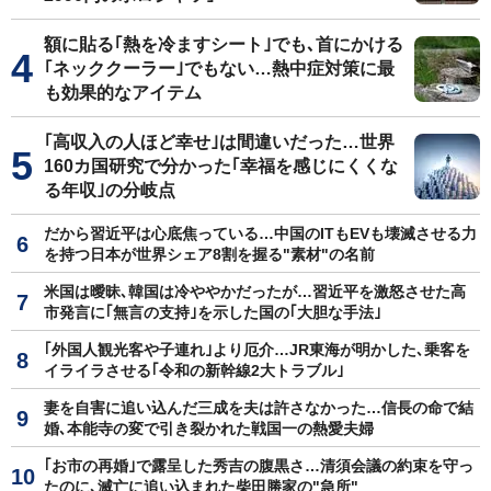
額に貼る｢熱を冷ますシート｣でも､首にかける
｢ネッククーラー｣でもない…熱中症対策に最
も効果的なアイテム
｢高収入の人ほど幸せ｣は間違いだった…世界
160カ国研究で分かった｢幸福を感じにくくな
る年収｣の分岐点
だから習近平は心底焦っている…中国のITもEVも壊滅させる力
を持つ日本が世界シェア8割を握る"素材"の名前
米国は曖昧､韓国は冷ややかだったが…習近平を激怒させた高
市発言に｢無言の支持｣を示した国の｢大胆な手法｣
｢外国人観光客や子連れ｣より厄介…JR東海が明かした､乗客を
イライラさせる｢令和の新幹線2大トラブル｣
妻を自害に追い込んだ三成を夫は許さなかった…信長の命で結
婚､本能寺の変で引き裂かれた戦国一の熱愛夫婦
｢お市の再婚｣で露呈した秀吉の腹黒さ…清須会議の約束を守っ
たのに､滅亡に追い込まれた柴田勝家の"急所"