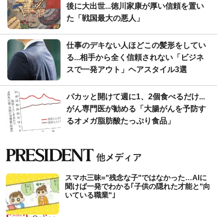
後に大出世...徳川家康が厚い信頼を置い
た「戦国最大の悪人」
仕事のデキない人ほどこの髪形をしてい
る...相手から全く信頼されない「ビジネ
スで一発アウト」ヘアスタイル3選
パカッと開けて週に1、2個食べるだけ...
がん専門医が勧める「大腸がんを予防す
るオメガ脂肪酸たっぷり食品」
スマホ三昧="残念な子"ではなかった…AIに
聞けば一発でわかる｢子供の隠れた才能と"向
いている職業"｣