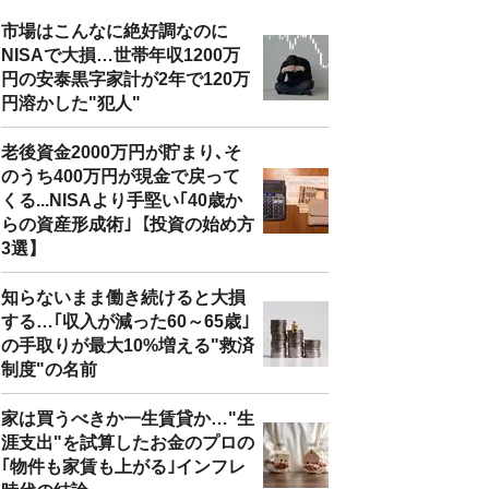
市場はこんなに絶好調なのに
NISAで大損…世帯年収1200万
円の安泰黒字家計が2年で120万
円溶かした"犯人"
老後資金2000万円が貯まり､そ
のうち400万円が現金で戻って
くる...NISAより手堅い｢40歳か
らの資産形成術｣【投資の始め方
3選】
知らないまま働き続けると大損
する…｢収入が減った60～65歳｣
の手取りが最大10%増える"救済
制度"の名前
家は買うべきか一生賃貸か…"生
涯支出"を試算したお金のプロの
｢物件も家賃も上がる｣インフレ