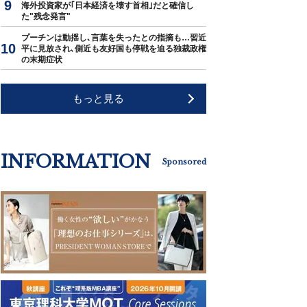
海外投資家が｢日本経済を壊す首相｣だと確信し
た"残念発言"
プーチンは動揺し､言葉を失ったとの指摘も…習近
平に見放され､側近も友好国も停戦を迫る独裁政権
の末期症状
もっと見る
INFORMATION
Sponsored