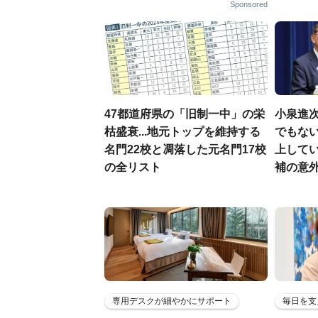
Sponsored
47都道府県の「旧制一中」の栄
小泉進
枯盛衰...地元トップを維持する
でもない
名門22校と凋落した元名門17校
上して
の全リスト
補の意
専用デスクが細やかにサポート
毎日を支