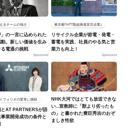
えるチームの強さ
東京都｢HTT取組推進宣言企業｣
が」の一言に込められた
リサイクル企業が節電・発電・
感動。新しい価値を生み
蓄電を実践、社員のやる気と営
ける電通の挑戦
業力も向上！
Sponsored
Sponsored
NHK大河ではとても放送できな
トフォリオの変革に挑戦
い...宣教師に「獣より劣ったも
とAT PARTNERSが語
の」と書かれた豊臣秀吉のおぞ
規事業開発成功の条件と
ましき性欲
因