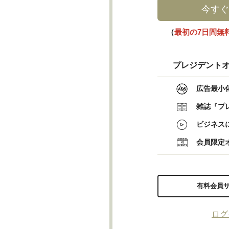
今すぐ
（
最初の7日間無
プレジデントオ
広告最小
雑誌『プ
ビジネス
会員限定
有料会員
ログ