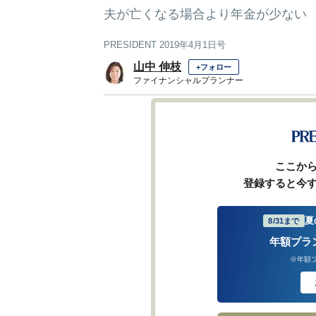
夫が亡くなる場合より年金が少ない
PRESIDENT 2019年4月1日号
山中 伸枝
+フォロー
ファイナンシャルプランナー
1
前ページ
ここか
登録すると今
夏
8/31まで
年額プラ
※年額