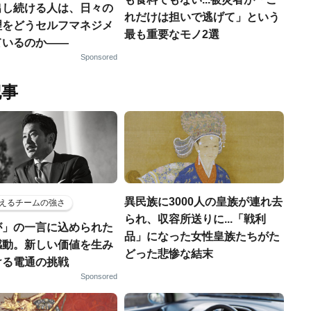
出し続ける人は、日々の
れだけは担いで逃げて」という
理をどうセルフマネジメ
最も重要なモノ2選
ているのか——
Sponsored
記事
異民族に3000人の皇族が連れ去
えるチームの強さ
られ、収容所送りに...「戦利
が」の一言に込められた
品」になった女性皇族たちがた
感動。新しい価値を生み
どった悲惨な結末
ける電通の挑戦
Sponsored