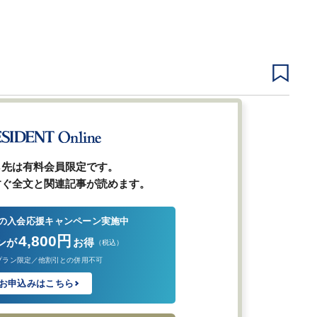
2
3
4
5
6
次ページ
ら先は有料会員限定です。
すぐ全文と関連記事が読めます。
の入会応援キャンペーン実施中
4,800円
ンが
お得
（税込）
プラン限定／他割引との併用不可
お申込みはこちら