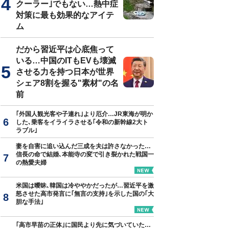
クーラー｣でもない…熱中症
対策に最も効果的なアイテ
ム
だから習近平は心底焦って
いる…中国のITもEVも壊滅
させる力を持つ日本が世界
シェア8割を握る"素材"の名
前
｢外国人観光客や子連れ｣より厄介…JR東海が明か
した､乗客をイライラさせる｢令和の新幹線2大ト
ラブル｣
妻を自害に追い込んだ三成を夫は許さなかった…
信長の命で結婚､本能寺の変で引き裂かれた戦国一
の熱愛夫婦
米国は曖昧､韓国は冷ややかだったが…習近平を激
怒させた高市発言に｢無言の支持｣を示した国の｢大
胆な手法｣
｢高市早苗の正体｣に国民より先に気づいていた…