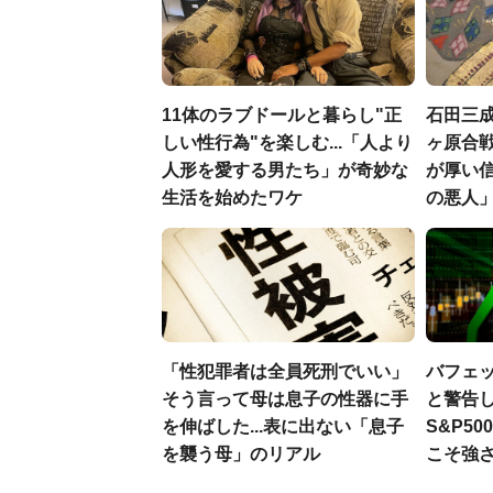
11体のラブドールと暮らし"正
石田三
しい性行為"を楽しむ...「人より
ヶ原合戦
人形を愛する男たち」が奇妙な
が厚い
生活を始めたワケ
の悪人
「性犯罪者は全員死刑でいい」
バフェ
そう言って母は息子の性器に手
と警告し
を伸ばした...表に出ない「息子
S&P5
を襲う母」のリアル
こそ強