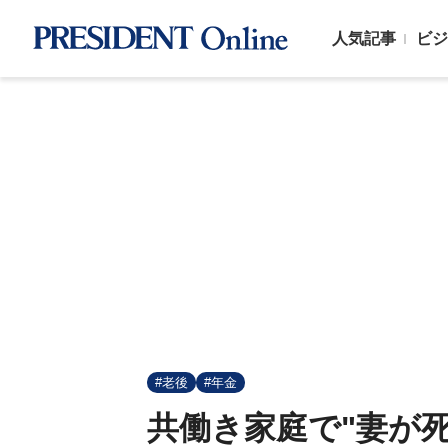
人気記事
ビジ
#老後
#年金
共働き家庭で"妻が