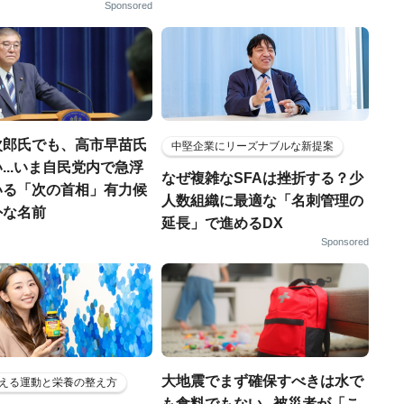
Sponsored
次郎氏でも、高市早苗氏
中堅企業にリーズナブルな新提案
...いま自民党内で急浮
なぜ複雑なSFAは挫折する？少
いる「次の首相」有力候
人数組織に最適な「名刺管理の
外な名前
延長」で進めるDX
Sponsored
大地震でまず確保すべきは水で
える運動と栄養の整え方
も食料でもない...被災者が「こ