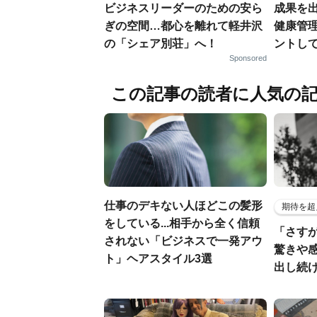
ビジネスリーダーのための安ら
成果を
ぎの空間…都心を離れて軽井沢
健康管
の「シェア別荘」へ！
ントし
Sponsored
この記事の読者に人気の
仕事のデキない人ほどこの髪形
期待を超
をしている...相手から全く信頼
「さす
されない「ビジネスで一発アウ
驚きや
ト」ヘアスタイル3選
出し続