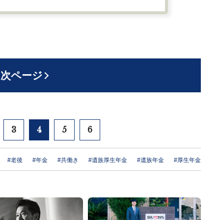
次ページ
3
4
5
6
#老後
#年金
#共働き
#遺族厚生年金
#遺族年金
#厚生年金