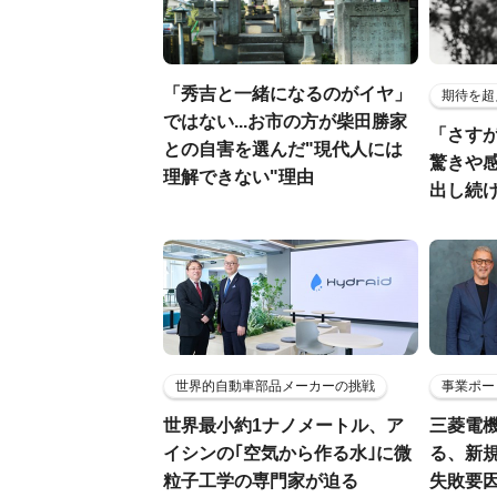
「秀吉と一緒になるのがイヤ」
期待を超
ではない...お市の方が柴田勝家
「さす
との自害を選んだ"現代人には
驚きや
理解できない"理由
出し続
世界的自動車部品メーカーの挑戦
事業ポー
世界最小約1ナノメートル、ア
三菱電機
イシンの｢空気から作る水｣に微
る、新
粒子工学の専門家が迫る
失敗要