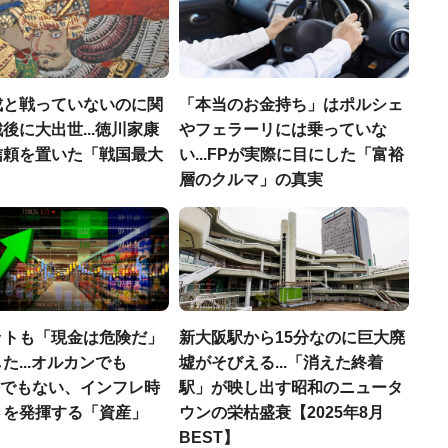
成と戦っていないのに関
「本当のお金持ち」はポルシェ
後に大出世...徳川家康
やフェラーリには乗っていな
信頼を置いた「戦国最大
い...FPが実際に目にした「富裕
」
層のクルマ」の真実
ットも「現金は危険だ」
新大阪駅から15分なのに巨大廃
た...オルカンでも
墟がそびえる...「消えた終着
00でもない、インフレ時
駅」が映し出す昭和のニュータ
さを発揮する「資産」
ウンの栄枯盛衰【2025年8月
BEST】