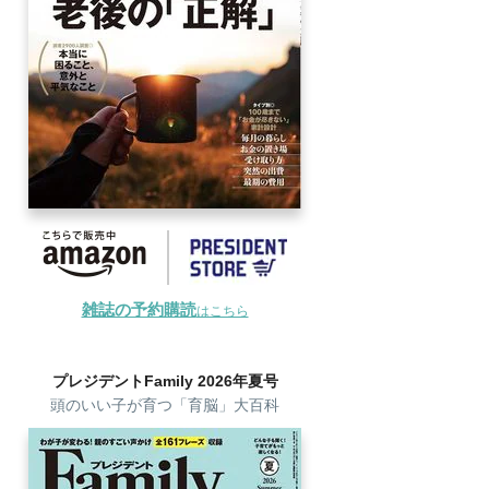
雑誌の予約購読
はこちら
プレジデントFamily 2026年夏号
頭のいい子が育つ「育脳」大百科