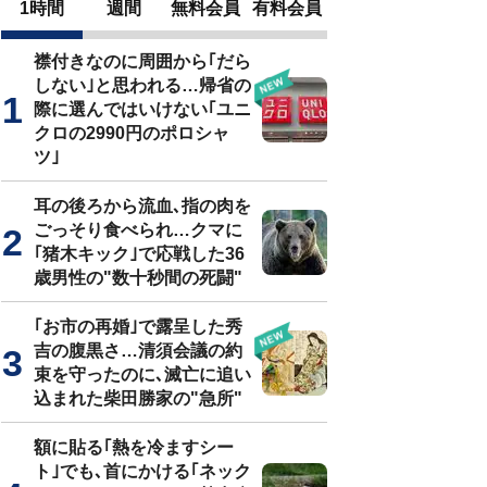
1時間
週間
無料会員
有料会員
襟付きなのに周囲から｢だら
しない｣と思われる…帰省の
際に選んではいけない｢ユニ
クロの2990円のポロシャ
ツ｣
耳の後ろから流血､指の肉を
ごっそり食べられ…クマに
｢猪木キック｣で応戦した36
歳男性の"数十秒間の死闘"
｢お市の再婚｣で露呈した秀
吉の腹黒さ…清須会議の約
束を守ったのに､滅亡に追い
込まれた柴田勝家の"急所"
額に貼る｢熱を冷ますシー
ト｣でも､首にかける｢ネック