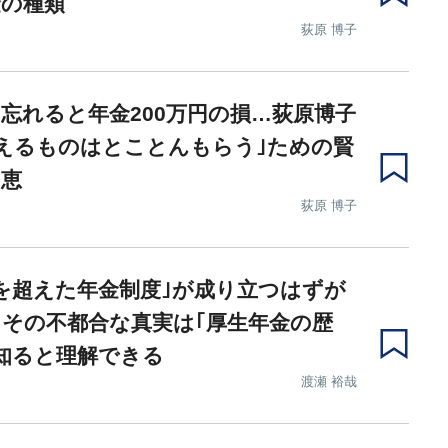
金の種類
荻原 博子
忘れると年金200万円の損…荻原博子
えるものはとことんもらう｣ための賢
知恵
荻原 博子
を超えた年金制度｣が成り立つはずが
その不都合な真実は｢厚生年金の歴
知ると理解できる
渡瀬 裕哉