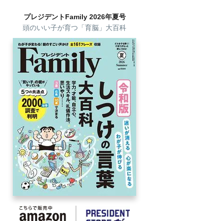
プレジデントFamily 2026年夏号
頭のいい子が育つ「育脳」大百科