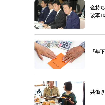
金持ち
改革｣
「年
共働き