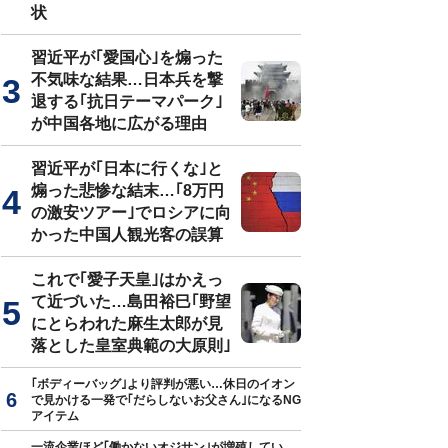
状
習近平が｢愛国心｣を煽った
不気味な結果…日本兵を撃
退する｢抗日テーマパーク｣
が中国各地に広がる理由
習近平が｢日本に行くな｣と
煽った悲惨な結末…｢8万円
の激安ツアー｣でロシアに向
かった中国人観光客の誤算
これで｢愛子天皇｣はかえっ
て近づいた…島田裕巳｢野望
にとらわれた麻生太郎が見
落とした皇室典範の大原則｣
｢ボディーバッグ｣より評判が悪い…休日のイオン
で見かける一発で｢だらしないお父さん｣になるNG
アイテム
一流企業ほど｢働かないオジサン｣が増殖してい