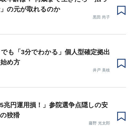
金」の元が取れるのか
黒田 尚子
でも「3分でわかる」個人型確定拠出
の始め方
井戸 美枝
5兆円運用損！」参院選争点隠しの安
の狡猾
藤野 光太郎