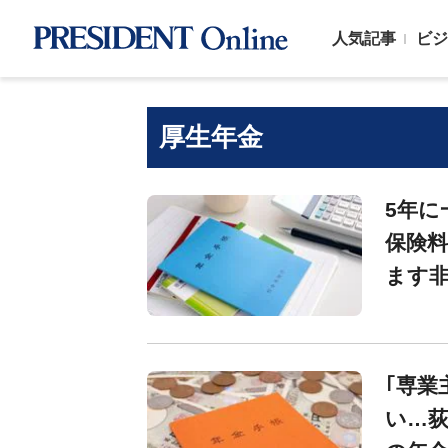
人気記事
ビジ
厚生年金
5年に
保険料
ます非
｢専業
い…荻