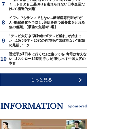
く…トヨタも三菱UFJも逃れられない日本企業だ
けの"構造的欠陥"
イワシでもサンマでもない...糖尿病専門医が｢が
ん･動脈硬化を予防し､美肌を保つ栄養素をとれる
魚の種類｣【最強の魚活術3選】
"テレビ大好き"高齢者の｢テレビ離れ｣が始まっ
た…10代後半～20代の約7割が"ほぼ見ない"衝撃
の最新データ
習近平が｢日本に行くな｣と煽っても､寿司は奪えな
い…｢スシロー14時間待ち｣が映し出す中国人客の
本音
もっと見る
INFORMATION
Sponsored