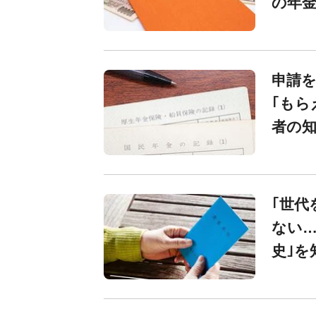
の年
申請を
｢もら
者の
｢世代
ない…
史｣を