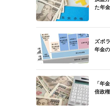
た年
ズボラ
年金
「年金
倍政権