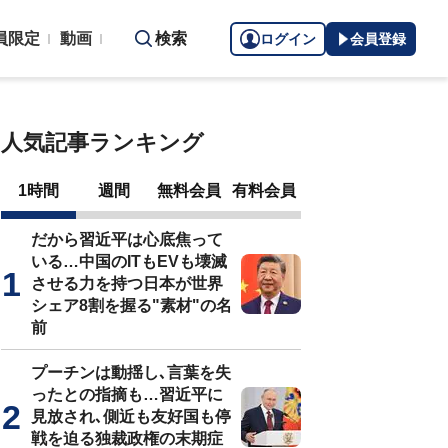
員限定
動画
検索
ログイン
会員登録
人気記事ランキング
1時間
週間
無料会員
有料会員
だから習近平は心底焦って
いる…中国のITもEVも壊滅
させる力を持つ日本が世界
シェア8割を握る"素材"の名
前
プーチンは動揺し､言葉を失
ったとの指摘も…習近平に
見放され､側近も友好国も停
戦を迫る独裁政権の末期症