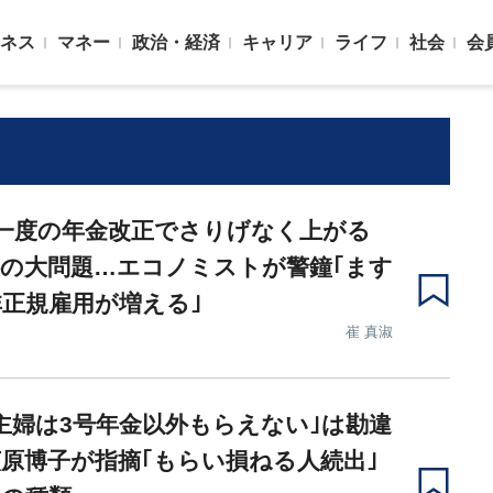
ネス
マネー
政治・経済
キャリア
ライフ
社会
会
一度の年金改正でさりげなく上がる
の大問題…エコノミストが警鐘｢ます
正規雇用が増える｣
崔 真淑
主婦は3号年金以外もらえない｣は勘違
原博子が指摘｢もらい損ねる人続出｣