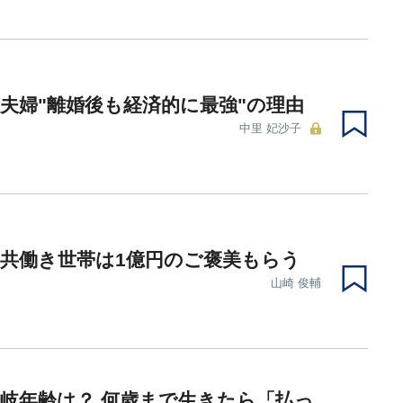
夫婦"離婚後も経済的に最強"の理由
中里 妃沙子
共働き世帯は1億円のご褒美もらう
山崎 俊輔
岐年齢は？ 何歳まで生きたら「払っ