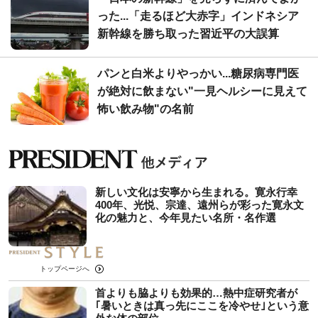
った...「走るほど大赤字」インドネシア
新幹線を勝ち取った習近平の大誤算
パンと白米よりやっかい...糖尿病専門医
が絶対に飲まない"一見ヘルシーに見えて
怖い飲み物"の名前
新しい文化は安寧から生まれる。寛永行幸
400年、光悦、宗達、遠州らが彩った寛永文
化の魅力と、今年見たい名所・名作選
トップページへ
首よりも脇よりも効果的…熱中症研究者が
｢暑いときは真っ先にここを冷やせ｣という意