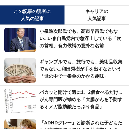
この記事の読者に
キャリアの
人気の記事
人気記事
小泉進次郎氏でも、高市早苗氏でもな
い...いま自民党内で急浮上している「次
の首相」有力候補の意外な名前
ギャンブルでも、旅行でも、美術品収集
でもない...和田秀樹が手を出すなという
「世の中で一番金のかかる趣味」
パカッと開けて週に1、2個食べるだけ...
がん専門医が勧める「大腸がんを予防す
るオメガ脂肪酸たっぷり食品」
「ADHDグレー」と診断された子どもた