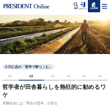
会員登録
検索
ログイン
小川仁志の「哲学で斬りこむ」
#1
#2
#3
#4
#5
#6
哲学者が田舎暮らしを熱狂的に勧めるワ
ケ
未開社会には「野生の思考」が宿る