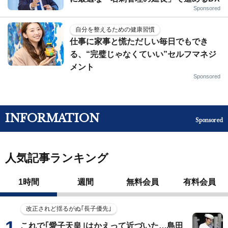
Sponsored
自分を整えるための健康習慣
仕事に家事と慌ただしい毎日でもでき
る、“完璧じゃなくていい”セルフマネジ
メント
Sponsored
INFORMATION
Sponsored
人気記事ランキング
1時間
週間
無料会員
有料会員
改正されど揺るがぬ｢長子優先｣
これで｢愛子天皇｣はかえって近づいた…島田