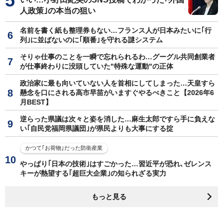
人政策｣の本当の狙い
名前を書く紙も整理券もない…フランス人が日本みたいに｢行
列｣に並ばないのに｢順番｣を守れる謎システム
そりゃ仕事のことを一瞬で忘れられるわ…グーグル共同創業者
が仕事終わりに没頭していた"特殊な運動"の正体
政治家に最も向いていない人を首相にしてしまった…天皇すら
懸念を口にされる高市早苗がいますぐやるべきこと【2026年6
月BEST】
逆らった県議は次々と姿を消した…麻生太郎ですら手に負えな
い｢自民党福岡県議団｣が県民よりも大事にする掟
かつて｢お荷物｣だった防衛産業
やっぱり｢日本の技術｣はすごかった…習近平が恐れ､ゼレンス
キーが熱望する｢超巨大企業｣の知られざる実力
もっと見る