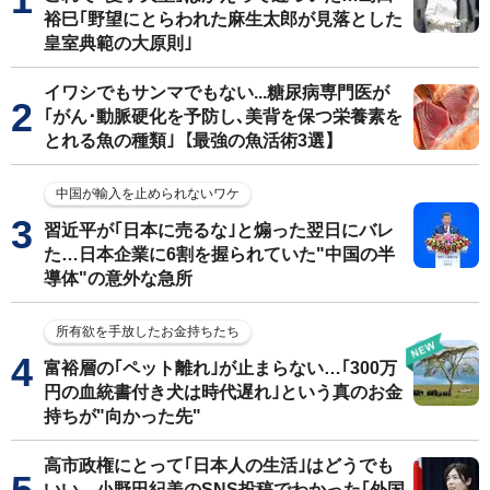
裕巳｢野望にとらわれた麻生太郎が見落とした
皇室典範の大原則｣
イワシでもサンマでもない...糖尿病専門医が
｢がん･動脈硬化を予防し､美背を保つ栄養素を
とれる魚の種類｣【最強の魚活術3選】
中国が輸入を止められないワケ
習近平が｢日本に売るな｣と煽った翌日にバレ
た…日本企業に6割を握られていた"中国の半
導体"の意外な急所
所有欲を手放したお金持ちたち
富裕層の｢ペット離れ｣が止まらない…｢300万
円の血統書付き犬は時代遅れ｣という真のお金
持ちが"向かった先"
高市政権にとって｢日本人の生活｣はどうでも
いい…小野田紀美のSNS投稿でわかった｢外国