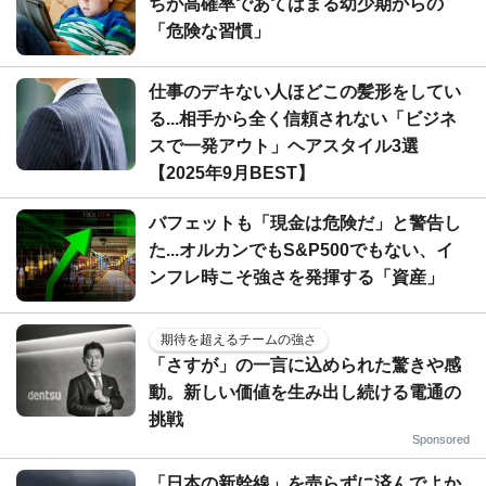
ちが高確率であてはまる幼少期からの
「危険な習慣」
仕事のデキない人ほどこの髪形をしてい
る...相手から全く信頼されない「ビジネ
スで一発アウト」ヘアスタイル3選
【2025年9月BEST】
バフェットも「現金は危険だ」と警告し
た...オルカンでもS&P500でもない、イ
ンフレ時こそ強さを発揮する「資産」
期待を超えるチームの強さ
「さすが」の一言に込められた驚きや感
動。新しい価値を生み出し続ける電通の
挑戦
Sponsored
「日本の新幹線」を売らずに済んでよか