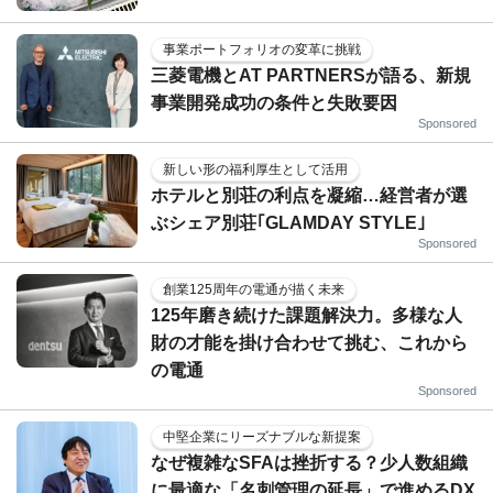
事業ポートフォリオの変革に挑戦
三菱電機とAT PARTNERSが語る、新規
事業開発成功の条件と失敗要因
Sponsored
新しい形の福利厚生として活用
ホテルと別荘の利点を凝縮…経営者が選
ぶシェア別荘｢GLAMDAY STYLE｣
Sponsored
創業125周年の電通が描く未来
125年磨き続けた課題解決力。多様な人
財の才能を掛け合わせて挑む、これから
の電通
Sponsored
中堅企業にリーズナブルな新提案
なぜ複雑なSFAは挫折する？少人数組織
に最適な「名刺管理の延長」で進めるDX