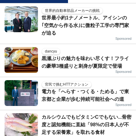
世界的自動車部品メーカーの挑戦
世界最小約1ナノメートル、アイシンの
｢空気から作る水｣に微粒子工学の専門家
が迫る
Sponsored
dancyu
黒瀬ぶりの魅力を味わい尽くす！フライ
の豪華3種盛りと刺身が夏限定で登場
Sponsored
官民で挑むHTTアクション
電力を「へらす・つくる・ためる」で東
京都と企業が歩む持続可能社会への道
Sponsored
カルシウムでもビタミンCでもない...骨密
度と認知機能に直結「98%の日本人が不
足する栄養素」を取れる食材