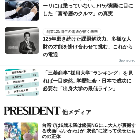
ーリには乗っていない...FPが実際に目に
した「富裕層のクルマ」の真実
創業125周年の電通が描く未来
125年磨き続けた課題解決力。多様な人
財の才能を掛け合わせて挑む、これから
の電通
Sponsored
「三菱商事"採用大学"ランキング」を見
れば一目瞭然...学歴社会・日本で成功に
必要な「出身大学の最低ライン」
台湾では6歳未満は鑑賞NGに…大人が震撼す
る映画｢ちいかわ｣が"灰色"に塗って伏せたも
のの正体