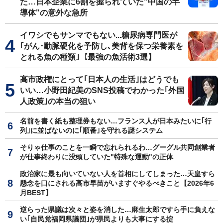
た…日本企業に6割を握られていた"中国の半
導体"の意外な急所
イワシでもサンマでもない...糖尿病専門医が
｢がん･動脈硬化を予防し､美背を保つ栄養素を
とれる魚の種類｣【最強の魚活術3選】
高市政権にとって｢日本人の生活｣はどうでも
いい…小野田紀美のSNS投稿でわかった｢外国
人政策｣の本当の狙い
名前を書く紙も整理券もない…フランス人が日本みたいに｢行
列｣に並ばないのに｢順番｣を守れる謎システム
そりゃ仕事のことを一瞬で忘れられるわ…グーグル共同創業者
が仕事終わりに没頭していた"特殊な運動"の正体
政治家に最も向いていない人を首相にしてしまった…天皇すら
懸念を口にされる高市早苗がいますぐやるべきこと【2026年6
月BEST】
逆らった県議は次々と姿を消した…麻生太郎ですら手に負えな
い｢自民党福岡県議団｣が県民よりも大事にする掟