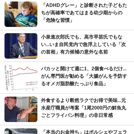
「ADHDグレー」と診断された子どもた
ちが高確率であてはまる幼少期からの
「危険な習慣」
小泉進次郎氏でも、高市早苗氏でもな
い...いま自民党内で急浮上している「次
の首相」有力候補の意外な名前
パカッと開けて週に1、2個食べるだけ...
がん専門医が勧める「大腸がんを予防す
るオメガ脂肪酸たっぷり食品」
外食するより断然ラクでお得で美味...元
水産庁職員が考案「1尾2000円の鮮魚丸
ごとフライパン料理」の非日常感
「本当のお金持ち」はポルシェやフェラ