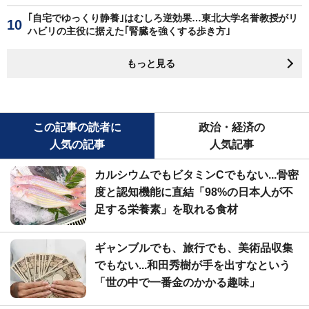
｢自宅でゆっくり静養｣はむしろ逆効果…東北大学名誉教授がリ
ハビリの主役に据えた｢腎臓を強くする歩き方｣
もっと見る
この記事の読者に
政治・経済の
人気の記事
人気記事
カルシウムでもビタミンCでもない...骨密
度と認知機能に直結「98%の日本人が不
足する栄養素」を取れる食材
ギャンブルでも、旅行でも、美術品収集
でもない...和田秀樹が手を出すなという
「世の中で一番金のかかる趣味」