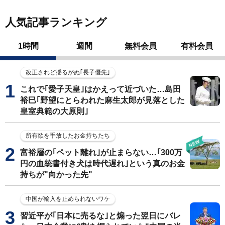
人気記事ランキング
1時間
週間
無料会員
有料会員
改正されど揺るがぬ｢長子優先｣
これで｢愛子天皇｣はかえって近づいた…島田
裕巳｢野望にとらわれた麻生太郎が見落とした
皇室典範の大原則｣
所有欲を手放したお金持ちたち
富裕層の｢ペット離れ｣が止まらない…｢300万
円の血統書付き犬は時代遅れ｣という真のお金
持ちが"向かった先"
中国が輸入を止められないワケ
習近平が｢日本に売るな｣と煽った翌日にバレ