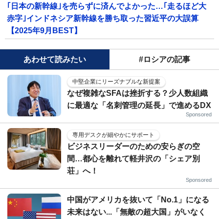
｢日本の新幹線｣を売らずに済んでよかった…｢走るほど大
赤字｣インドネシア新幹線を勝ち取った習近平の大誤算
【2025年9月BEST】
あわせて読みたい
#ロシアの記事
中堅企業にリーズナブルな新提案
なぜ複雑なSFAは挫折する？少人数組織
に最適な「名刺管理の延長」で進めるDX
Sponsored
専用デスクが細やかにサポート
ビジネスリーダーのための安らぎの空
間…都心を離れて軽井沢の「シェア別
荘」へ！
Sponsored
中国がアメリカを抜いて「No.1」になる
未来はない...「無敵の超大国」がいなく