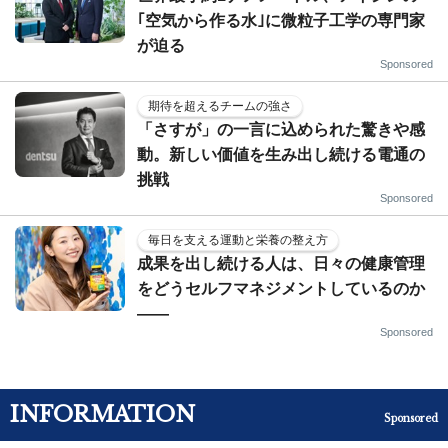
｢空気から作る水｣に微粒子工学の専門家
が迫る
Sponsored
期待を超えるチームの強さ
「さすが」の一言に込められた驚きや感
動。新しい価値を生み出し続ける電通の
挑戦
Sponsored
毎日を支える運動と栄養の整え方
成果を出し続ける人は、日々の健康管理
をどうセルフマネジメントしているのか
——
Sponsored
INFORMATION
Sponsored