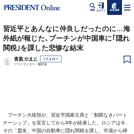
会員登録
検索
ログイン
習近平とあんなに仲良しだったのに…海
外紙が報じた､プーチンが中国車に｢隠れ
関税｣を課した悲惨な結末
青葉 やまと
+フォロー
フリーライター・翻訳者
プーチン大統領が、習近平国家主席と「制限なきパート
ナーシップ」を宣言してから4年が経過した。ロシアは今、
その「盟友」中国の自動車に隠れ関税を課し、市場から締