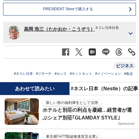
PRESIDENT Storeで購入する
ネスレ日本社長
高岡 浩三（たかおか・こうぞう）
ビジネス
#ネスレ日本
#リサーチ
#センス
#キットカット
#イノベーション
#食品
あわせて読みたい
#ネスレ日本（Nestle）の記事
新しい形の福利厚生として活用
ホテルと別荘の利点を凝縮…経営者が選
ぶシェア別荘｢GLAMDAY STYLE｣
Sponsored
東京都｢HTT取組推進宣言企業｣