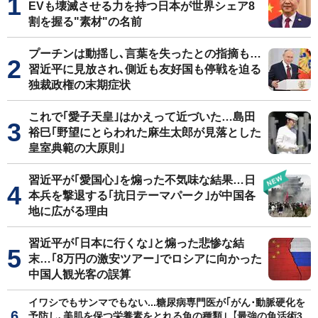
EVも壊滅させる力を持つ日本が世界シェア8
割を握る"素材"の名前
プーチンは動揺し､言葉を失ったとの指摘も…
習近平に見放され､側近も友好国も停戦を迫る
独裁政権の末期症状
これで｢愛子天皇｣はかえって近づいた…島田
裕巳｢野望にとらわれた麻生太郎が見落とした
皇室典範の大原則｣
習近平が｢愛国心｣を煽った不気味な結果…日
本兵を撃退する｢抗日テーマパーク｣が中国各
地に広がる理由
習近平が｢日本に行くな｣と煽った悲惨な結
末…｢8万円の激安ツアー｣でロシアに向かった
中国人観光客の誤算
イワシでもサンマでもない...糖尿病専門医が｢がん･動脈硬化を
予防し､美肌を保つ栄養素をとれる魚の種類｣【最強の魚活術3