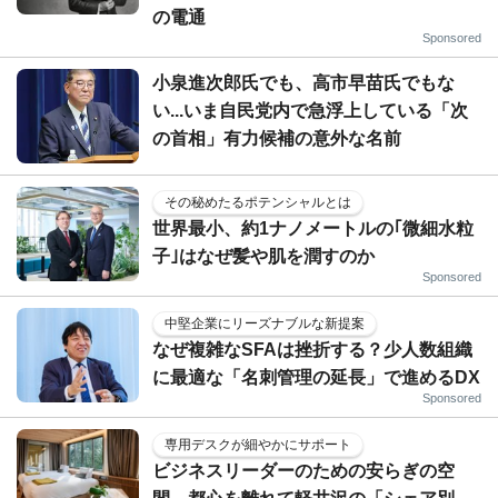
の電通
Sponsored
小泉進次郎氏でも、高市早苗氏でもな
い...いま自民党内で急浮上している「次
の首相」有力候補の意外な名前
その秘めたるポテンシャルとは
世界最小、約1ナノメートルの｢微細水粒
子｣はなぜ髪や肌を潤すのか
Sponsored
中堅企業にリーズナブルな新提案
なぜ複雑なSFAは挫折する？少人数組織
に最適な「名刺管理の延長」で進めるDX
Sponsored
専用デスクが細やかにサポート
ビジネスリーダーのための安らぎの空