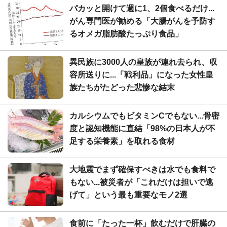
パカッと開けて週に1、2個食べるだけ...
がん専門医が勧める「大腸がんを予防す
るオメガ脂肪酸たっぷり食品」
異民族に3000人の皇族が連れ去られ、収
容所送りに...「戦利品」になった女性皇
族たちがたどった悲惨な結末
カルシウムでもビタミンCでもない...骨密
度と認知機能に直結「98%の日本人が不
足する栄養素」を取れる食材
大地震でまず確保すべきは水でも食料で
もない...被災者が「これだけは担いで逃
げて」という最も重要なモノ2選
食前に「たった一杯」飲むだけで肝臓の