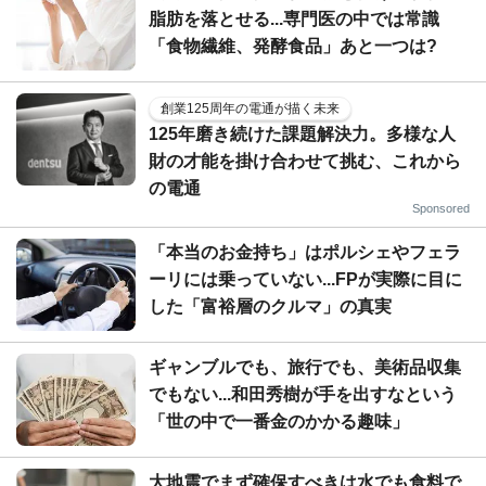
脂肪を落とせる...専門医の中では常識
「食物繊維、発酵食品」あと一つは?
創業125周年の電通が描く未来
125年磨き続けた課題解決力。多様な人
財の才能を掛け合わせて挑む、これから
の電通
Sponsored
「本当のお金持ち」はポルシェやフェラ
ーリには乗っていない...FPが実際に目に
した「富裕層のクルマ」の真実
ギャンブルでも、旅行でも、美術品収集
でもない...和田秀樹が手を出すなという
「世の中で一番金のかかる趣味」
大地震でまず確保すべきは水でも食料で