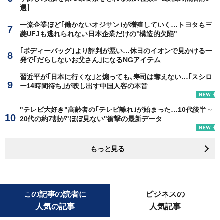
選】
一流企業ほど｢働かないオジサン｣が増殖していく…トヨタも三
菱UFJも逃れられない日本企業だけの"構造的欠陥"
｢ボディーバッグ｣より評判が悪い…休日のイオンで見かける一
発で｢だらしないお父さん｣になるNGアイテム
習近平が｢日本に行くな｣と煽っても､寿司は奪えない…｢スシロ
ー14時間待ち｣が映し出す中国人客の本音
"テレビ大好き"高齢者の｢テレビ離れ｣が始まった…10代後半～
20代の約7割が"ほぼ見ない"衝撃の最新データ
もっと見る
この記事の読者に
ビジネスの
人気の記事
人気記事