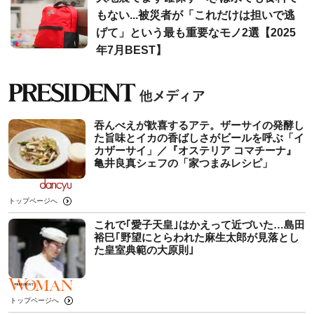
もない...被災者が「これだけは担いで逃
げて」という最も重要なモノ2選【2025
年7月BEST】
吞んべえが歓喜するアテ。ザーサイの発酵し
た旨味とイカの香ばしさがビールを呼ぶ「イ
カザーサイ」／『オステリア コマチーナ』
⻲井良真シェフの「家つまみレシピ」
トップページへ
これで｢愛子天皇｣はかえって近づいた…島田
裕巳｢野望にとらわれた麻生太郎が見落とし
た皇室典範の大原則｣
トップページへ