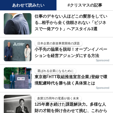
あわせて読みたい
#クリスマスの記事
仕事のデキない人ほどこの髪形をしてい
る...相手から全く信頼されない「ビジネ
スで一発アウト」ヘアスタイル3選
日本企業の新規事業開発の課題
小手先の協業を脱却！オープンイノベー
ションを経営アジェンダにする方法
Sponsored
選ばれる企業になるために
東京都｢HTT取組推進宣言企業｣登録で環
境配慮時代を勝ち抜く具体策とは
Sponsored
創業125周年の電通が描く未来
125年磨き続けた課題解決力。多様な人
財の才能を掛け合わせて挑む、これから