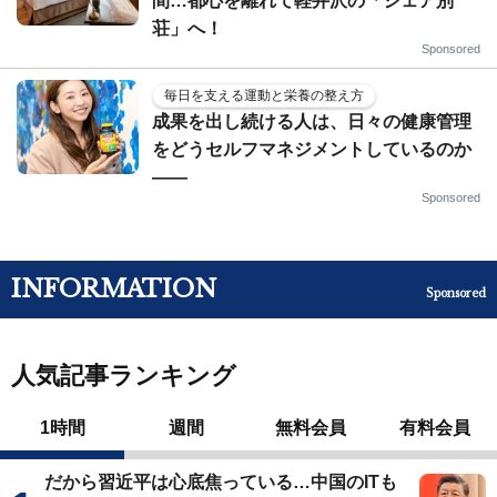
間…都心を離れて軽井沢の「シェア別
荘」へ！
Sponsored
毎日を支える運動と栄養の整え方
成果を出し続ける人は、日々の健康管理
をどうセルフマネジメントしているのか
——
Sponsored
INFORMATION
Sponsored
人気記事ランキング
1時間
週間
無料会員
有料会員
だから習近平は心底焦っている…中国のITも