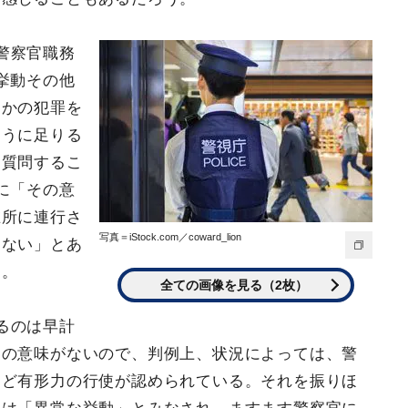
警察官職務
挙動その他
らかの犯罪を
疑うに足りる
て質問するこ
に「その意
在所に連行さ
写真＝iStock.com／coward_lion
はない」とあ
る。
全ての画像を見る（2枚）
るのは早計
問の意味がないので、判例上、状況によっては、警
など有形力の行使が認められている。それを振りほ