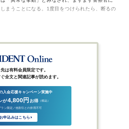
れは「異常な挙動」とみなされ、ますます警察官に
しまうことになる。1度目をつけられたら、断るの
ら先は有料会員限定です。
すぐ全文と関連記事が読めます。
の入会応援キャンペーン実施中
4,800円
ンが
お得
（税込）
プラン限定／他割引との併用不可
お申込みはこちら