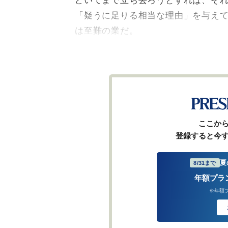
どいてまで立ち去ろうとすれば、そ
「疑うに足りる相当な理由」を与えて
は至難の業だ。
ここか
登録すると今
夏
8/31まで
年額プラ
※年額