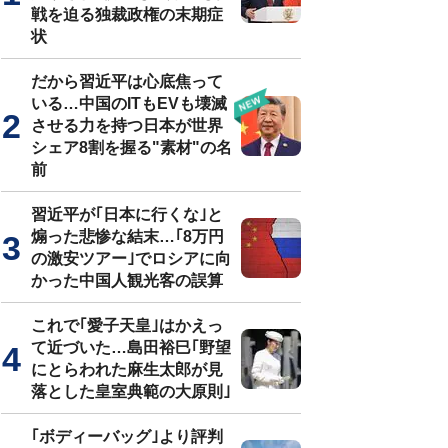
戦を迫る独裁政権の末期症
状
だから習近平は心底焦って
いる…中国のITもEVも壊滅
させる力を持つ日本が世界
シェア8割を握る"素材"の名
前
習近平が｢日本に行くな｣と
煽った悲惨な結末…｢8万円
の激安ツアー｣でロシアに向
かった中国人観光客の誤算
これで｢愛子天皇｣はかえっ
て近づいた…島田裕巳｢野望
にとらわれた麻生太郎が見
落とした皇室典範の大原則｣
｢ボディーバッグ｣より評判