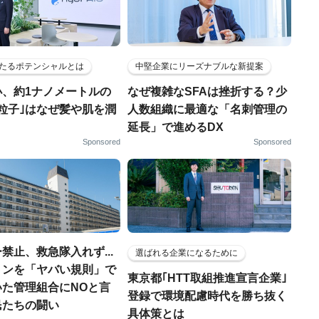
たるポテンシャルとは
中堅企業にリーズナブルな新提案
小、約1ナノメートルの
なぜ複雑なSFAは挫折する？少
粒子｣はなぜ髪や肌を潤
人数組織に最適な「名刺管理の
延長」で進めるDX
Sponsored
Sponsored
禁止、救急隊入れず...
選ばれる企業になるために
ョンを「ヤバい規則」で
東京都｢HTT取組推進宣言企業｣
いた管理組合にNOと言
登録で環境配慮時代を勝ち抜く
民たちの闘い
具体策とは