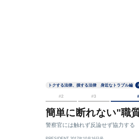
トクする法律、損する法律 身近なトラブル編
#2
#3
簡単に断れない"職
警察官には触れず反論せず協力する
PRESIDENT 2017年10月16日号