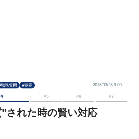
2018/03/28 9:00
#職務質問
#犯罪
#4
#5
#6
#7
質"された時の賢い対応