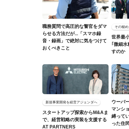
職務質問で高圧的な警官をダマ
その秘め
らせる方法だが...「スマホ録
世界最
音・録画」で絶対に気をつけて
｢微細水
おくべきこと
すのか
ウーバー
新規事業開発を経営アジェンダへ
マンシ
スタートアップ探索からM&Aま
縛って
で、経営戦略の実装を支援する
った住
AT PARTNERS