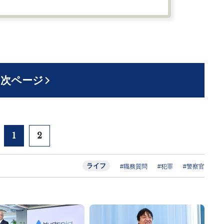
次ページ
1
2
ライフ
#職務質問
#犯罪
#警察官