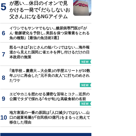
が悪い…休日のイオンで見
かける一発で｢だらしないお
父さん｣になるNGアイテム
イワシでもサンマでもない...糖尿病専門医が｢が
ん･動脈硬化を予防し､美肌を保つ栄養素をとれる
魚の種類｣【最強の魚活術3選】
怒るべきは｢おじさんの短パン｣ではない…海外報
道から見えた国民に省エネを押し付けるだけの日
本政府の無策
｢進学校→慶應大→大企業｣の学歴エリートが10数
年ぶりに再会した"元不良の友人"に打ちのめされ
たワケ
エビやカニを想わせる濃密な旨味とコク…近所の
公園でタダで採れる｢今が旬｣な高級食材の名前
地方衰退の一番の原因は｢人口減少｣ではない…山
口の超富裕層が｢住民税43億円｣をまるっと抱えて
移住した理由