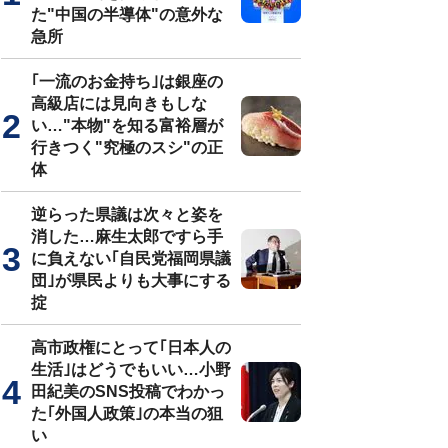
た"中国の半導体"の意外な
急所
｢一流のお金持ち｣は銀座の
高級店には見向きもしな
い…"本物"を知る富裕層が
行きつく"究極のスシ"の正
体
逆らった県議は次々と姿を
消した…麻生太郎ですら手
に負えない｢自民党福岡県議
団｣が県民よりも大事にする
掟
高市政権にとって｢日本人の
生活｣はどうでもいい…小野
田紀美のSNS投稿でわかっ
た｢外国人政策｣の本当の狙
い