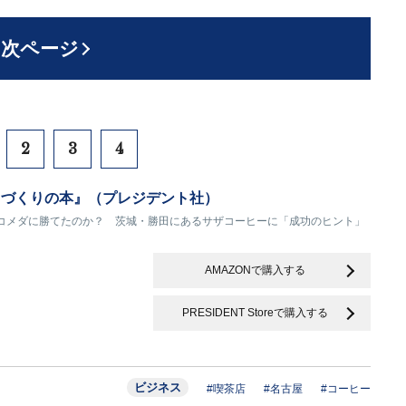
次ページ
2
3
4
ェづくりの本』（プレジデント社）
コメダに勝てたのか？ 茨城・勝田にあるサザコーヒーに「成功のヒント」
AMAZONで購入する
PRESIDENT Storeで購入する
ビジネス
#喫茶店
#名古屋
#コーヒー