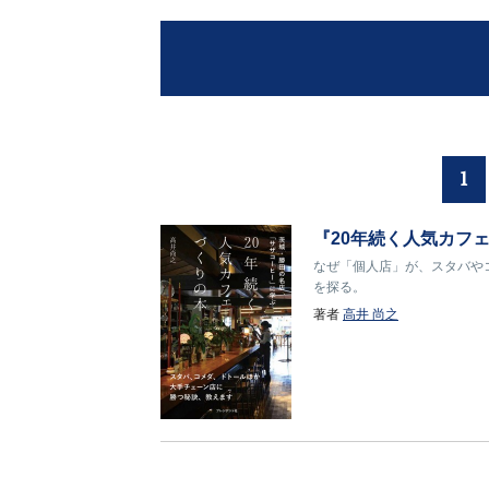
1
『20年続く人気カフ
なぜ「個人店」が、スタバや
を探る。
著者
高井 尚之