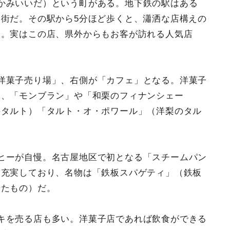
かみいいだ）という町がある。地下鉄の駅はある
街だ。その駅から5分ほど歩くと、瀟洒な店構えの
る。実はこの店、県外からもお客が訪れる人気店
洋菓子売り場」、右側が「カフェ」となる。洋菓子
は、「モンブラン」や「和栗のフィナンシェー
のタルト）「タルト・オ・ポワール」（洋梨のタル
ヒーが自慢。名古屋地区で初となる「スチームパン
も充実しており、名物は「鉄板スパゲティ」（鉄板
せたもの）だ。
キを売る店も多い。洋菓子店であれば飲食ができる