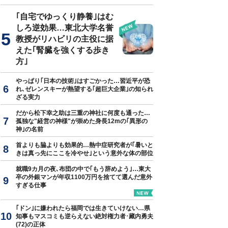
｢自宅でゆっくり静養｣はむ
しろ逆効果…東北大学名誉
教授がリハビリの主役に据
えた｢腎臓を強くする歩き
方｣
やっぱり｢日本の技術｣はすごかった…習近平が恐
れ､ゼレンスキーが熱望する｢超巨大企業｣の知られ
ざる実力
だから松下幸之助は三重の神社に何度も通った…
孤独な"経営の神様"が崇めた身長12mの｢異形の
神｣の名前
首よりも脇よりも効果的…熱中症研究者が｢暑いと
きは真っ先にここを冷やせ｣という意外な体の部位
就職9カ月の夜､布団の中で｢もう辞めよう｣…東大
卒の外銀マンが年収1100万円を捨てて選んだ意外
すぎる仕事
｢ドン｣に嫌われたら福岡では生きていけない…県
知事もマスコミも逆らえない絶対権力者･藏内勇夫
(72)の正体