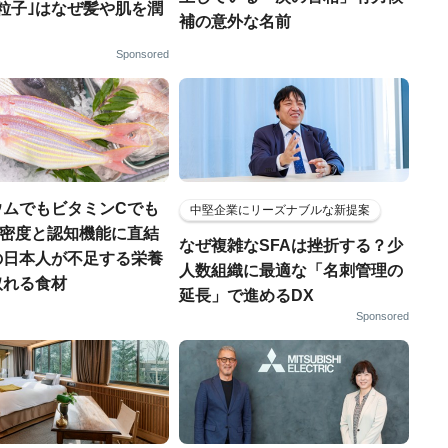
粒子｣はなぜ髪や肌を潤
補の意外な名前
Sponsored
ウムでもビタミンCでも
中堅企業にリーズナブルな新提案
.骨密度と認知機能に直結
なぜ複雑なSFAは挫折する？少
の日本人が不足する栄養
人数組織に最適な「名刺管理の
取れる食材
延長」で進めるDX
Sponsored