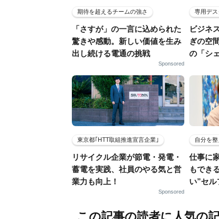
期待を超えるチームの強さ
専用デス
「さすが」の一言に込められた
ビジネ
驚きや感動。新しい価値を生み
ぎの空
出し続ける電通の挑戦
の「シ
Sponsored
東京都｢HTT取組推進宣言企業｣
自分を整
リサイクル企業が節電・発電・
仕事に
蓄電を実践、社員のやる気と営
もでき
業力も向上！
い”セ
Sponsored
この記事の読者に人気の