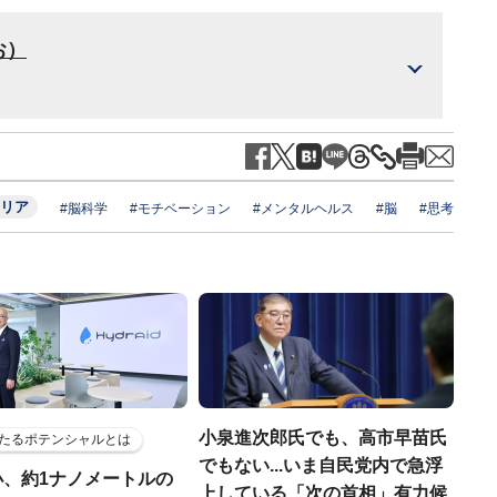
お）
リア
#脳科学
#モチベーション
#メンタルヘルス
#脳
#思考
小泉進次郎氏でも、高市早苗氏
たるポテンシャルとは
でもない...いま自民党内で急浮
小、約1ナノメートルの
上している「次の首相」有力候