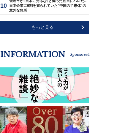
習近平が｢日本に売るな｣と煽った翌日にバレた…
日本企業に6割を握られていた"中国の半導体"の
意外な急所
もっと見る
INFORMATION
Sponsored