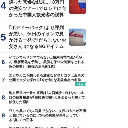
煽った悲惨な結末…｢8万円
の激安ツアー｣でロシアに向
かった中国人観光客の誤算
｢ボディーバッグ｣より評判
が悪い…休日のイオンで見
かける一発で｢だらしないお
父さん｣になるNGアイテム
イワシでもサンマでもない...糖尿病専門医が｢が
ん･動脈硬化を予防し､美肌を保つ栄養素をとれる
魚の種類｣【最強の魚活術3選】
エビやカニを想わせる濃密な旨味とコク…近所の
公園でタダで採れる｢今が旬｣な高級食材の名前
地方衰退の一番の原因は｢人口減少｣ではない…山
口の超富裕層が｢住民税43億円｣をまるっと抱えて
移住した理由
ワキの臭いでも､口臭でもない…女性の大半が不潔
と感じているのに､75%の男性が見落としてい
る"臭い"の正体