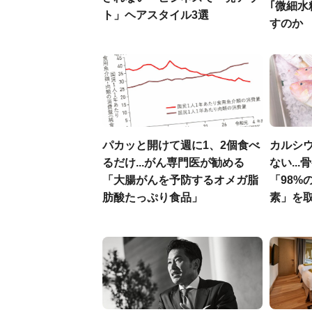
｢微細水
ト」ヘアスタイル3選
すのか
パカッと開けて週に1、2個食べ
カルシ
るだけ...がん専門医が勧める
ない..
「大腸がんを予防するオメガ脂
「98%
肪酸たっぷり食品」
素」を