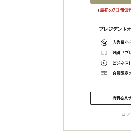
（
最初の7日間無
プレジデントオ
広告最小
雑誌『プ
ビジネス
会員限定
有料会員
ログ