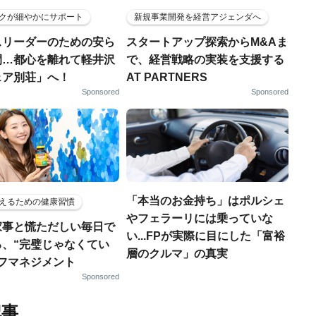
クが細やかにサポート
新規事業開発を経営アジェンダへ
スリーダーのための安ら
スタートアップ探索からM&Aま
間…都心を離れて軽井沢
で、経営戦略の実装を支援する
ェア別荘」へ！
AT PARTNERS
Sponsored
Sponsored
「本当のお金持ち」はポルシェ
えるための健康習慣
やフェラーリには乗っていな
家事と慌ただしい毎日で
い...FPが実際に目にした「富裕
る、“完璧じゃなくてい
層のクルマ」の真実
ルフマネジメント
Sponsored
記事