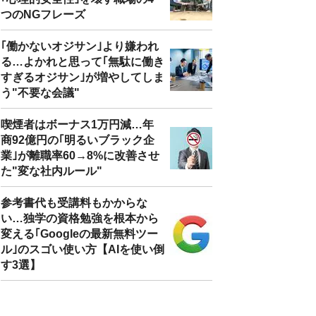
つのNGフレーズ
｢働かないオジサン｣より嫌われ
る…よかれと思って｢無駄に働き
すぎるオジサン｣が増やしてしま
う"不要な会議"
喫煙者はボーナス1万円減…年
商92億円の｢明るいブラック企
業｣が離職率60→8%に改善させ
た"変な社内ルール"
参考書代も受講料もかからな
い…独学の資格勉強を根本から
変える｢Googleの最新無料ツー
ル｣のスゴい使い方【AIを使い倒
す3選】