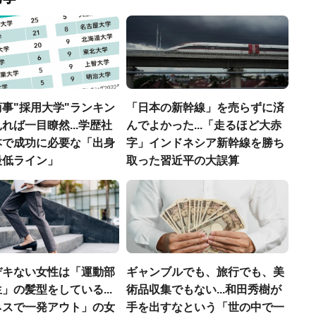
事"採用大学"ランキン
「日本の新幹線」を売らずに済
れば一目瞭然...学歴社
んでよかった...「走るほど大赤
本で成功に必要な「出身
字」インドネシア新幹線を勝ち
最低ライン」
取った習近平の大誤算
デキない女性は「運動部
ギャンブルでも、旅行でも、美
」の髪型をしている...
術品収集でもない...和田秀樹が
ネスで一発アウト」の女
手を出すなという「世の中で一