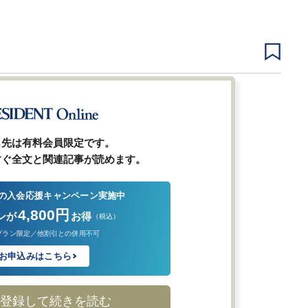
1
2
3
4
5
ら先は有料会員限定です。
すぐ全文と関連記事が読めます。
の入会応援キャンペーン実施中
4,800円
ンが
お得
（税込）
プラン限定／他割引との併用不可
お申込みはこちら
登録して続きを読む