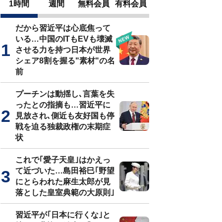
1時間
週間
無料会員
有料会員
だから習近平は心底焦って
いる…中国のITもEVも壊滅
させる力を持つ日本が世界
シェア8割を握る"素材"の名
前
プーチンは動揺し､言葉を失
ったとの指摘も…習近平に
見放され､側近も友好国も停
戦を迫る独裁政権の末期症
状
これで｢愛子天皇｣はかえっ
て近づいた…島田裕巳｢野望
にとらわれた麻生太郎が見
落とした皇室典範の大原則｣
習近平が｢日本に行くな｣と