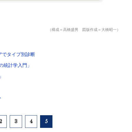
（構成＝高橋盛男 図版作成＝大橋昭一）
アでタイプ別診断
の統計学入門」
」
か
2
3
4
5