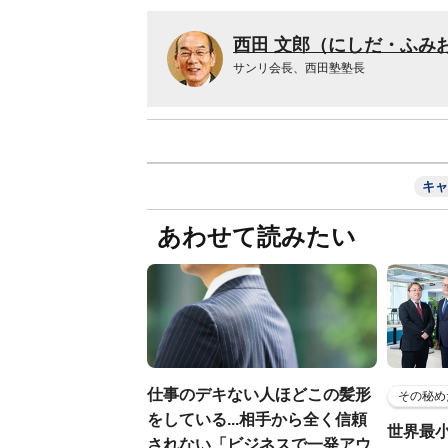
西田 文郎（にしだ・ふみ
サンリ会長、西田塾塾長
キャ
あわせて読みたい
仕事のデキない人ほどこの髪形
その秘め
をしている...相手から全く信頼
世界最
されない「ビジネスで一発アウ