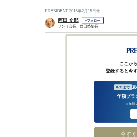
PRESIDENT 2016年2月15日号
西田 文郎
+フォロー
サンリ会長、西田塾塾長
前ページ
ここか
登録すると今
夏
8/31まで
年額プラ
※年額
今すぐ