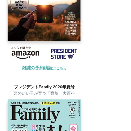
雑誌の予約購読
はこちら
プレジデントFamily 2026年夏号
頭のいい子が育つ「育脳」大百科