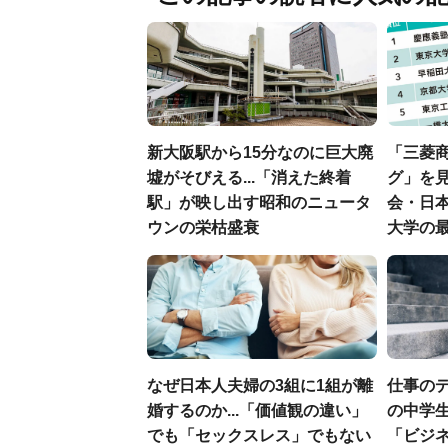
新大阪駅から15分なのに巨大廃
「三菱商
墟がそびえる...「消えた終着
グ」を見
駅」が映し出す昭和のニュータ
会・日
ウンの栄枯盛衰
大学の
なぜ日本人夫婦の3組に1組が離
仕事の
婚するのか...「価値観の違い」
の中学生
でも「セックスレス」でもない
「ビジ