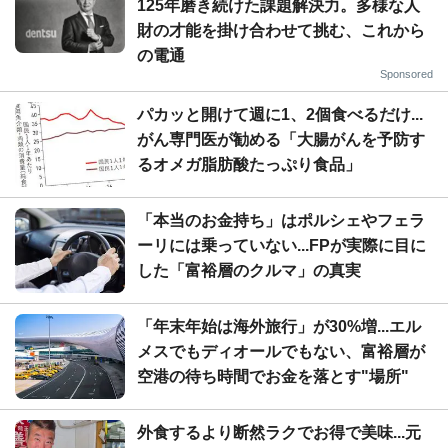
125年磨き続けた課題解決力。多様な人
財の才能を掛け合わせて挑む、これから
の電通
Sponsored
パカッと開けて週に1、2個食べるだけ...
がん専門医が勧める「大腸がんを予防す
るオメガ脂肪酸たっぷり食品」
「本当のお金持ち」はポルシェやフェラ
ーリには乗っていない...FPが実際に目に
した「富裕層のクルマ」の真実
「年末年始は海外旅行」が30%増...エル
メスでもディオールでもない、富裕層が
空港の待ち時間でお金を落とす"場所"
外食するより断然ラクでお得で美味...元