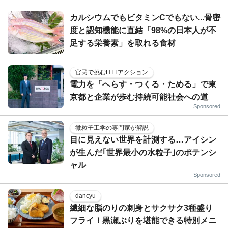
カルシウムでもビタミンCでもない...骨密
度と認知機能に直結「98%の日本人が不
足する栄養素」を取れる食材
官民で挑むHTTアクション
電力を「へらす・つくる・ためる」で東
京都と企業が歩む持続可能社会への道
Sponsored
微粒子工学の専門家が解説
目に見えない世界を計測する…アイシン
が生んだ｢世界最小の水粒子｣のポテンシ
ャル
Sponsored
dancyu
繊細な脂のりの刺身とサクサク3種盛り
フライ！黒瀬ぶりを堪能できる特別メニ