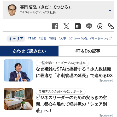
喜田 哲弘（きだ・てつひろ）
T＆Dホールディングス社長
キャリア
#T＆D
#出世
#戦略
#人事
#グローバル化
#リーダーシップ
あわせて読みたい
#T＆Dの記事
中堅企業にリーズナブルな新提案
なぜ複雑なSFAは挫折する？少人数組織
に最適な「名刺管理の延長」で進めるDX
Sponsored
専用デスクが細やかにサポート
ビジネスリーダーのための安らぎの空
間…都心を離れて軽井沢の「シェア別
荘」へ！
Sponsored