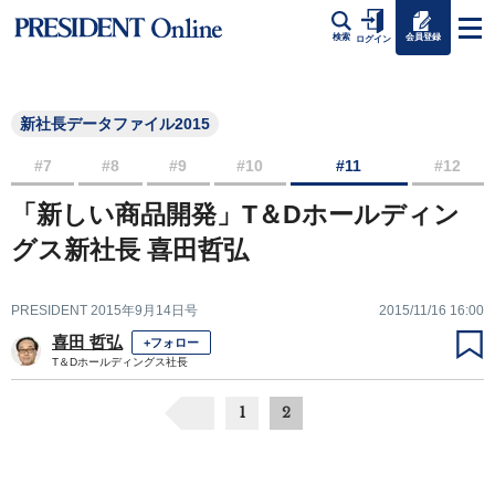
会員登録
検索
ログイン
新社長データファイル2015
#7
#8
#9
#10
#11
#12
「新しい商品開発」T＆Dホールディン
グス新社長 喜田哲弘
PRESIDENT 2015年9月14日号
2015/11/16 16:00
喜田 哲弘
+フォロー
T＆Dホールディングス社長
1
2