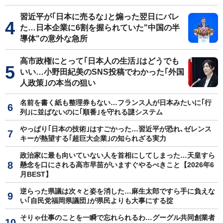
習近平が｢日本に売るな｣と煽った翌日にバレ
た…日本企業に6割を握られていた"中国の半
導体"の意外な急所
高市政権にとって｢日本人の生活｣はどうでも
いい…小野田紀美のSNS投稿でわかった｢外国
人政策｣の本当の狙い
名前を書く紙も整理券もない…フランス人が日本みたいに｢行
列｣に並ばないのに｢順番｣を守れる謎システム
やっぱり｢日本の技術｣はすごかった…習近平が恐れ､ゼレンス
キーが熱望する｢超巨大企業｣の知られざる実力
政治家に最も向いていない人を首相にしてしまった…天皇すら
懸念を口にされる高市早苗がいますぐやるべきこと【2026年6
月BEST】
逆らった県議は次々と姿を消した…麻生太郎ですら手に負えな
い｢自民党福岡県議団｣が県民よりも大事にする掟
そりゃ仕事のことを一瞬で忘れられるわ…グーグル共同創業者