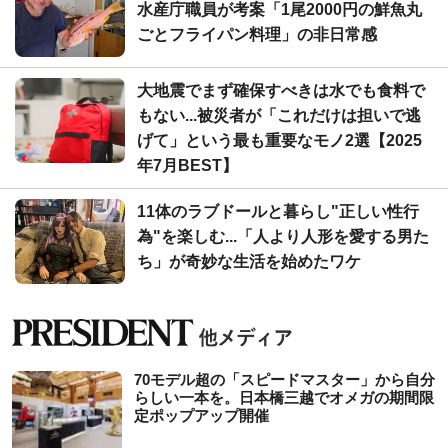
水産庁職員が考案「1尾2000円の鮮魚丸
ごとフライパン料理」の非日常感
大地震でまず確保すべきは水でも食料で
もない...被災者が「これだけは担いで逃
げて」という最も重要なモノ2選【2025
年7月BEST】
11体のラブドールと暮らし"正しい性行
為"を楽しむ...「人より人形を愛する男た
ち」が奇妙な生活を始めたワケ
70モデル超の「スピードマスター」から自分
らしい一本を。日本橋三越でオメガの期間限
定ポップアップ開催