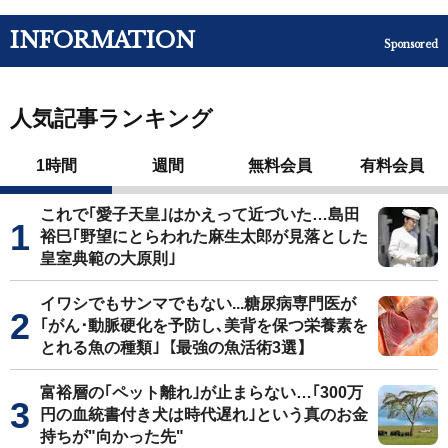
INFORMATION
Sponsored
人気記事ランキング
1時間
週間
無料会員
有料会員
これで｢愛子天皇｣はかえって近づいた…島田
裕巳｢野望にとらわれた麻生太郎が見落とした
皇室典範の大原則｣
イワシでもサンマでもない...糖尿病専門医が
｢がん･動脈硬化を予防し､美背を保つ栄養素を
とれる魚の種類｣【最強の魚活術3選】
富裕層の｢ペット離れ｣が止まらない…｢300万
円の血統書付き犬は時代遅れ｣という真のお金
持ちが"向かった先"