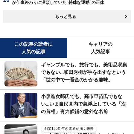
が仕事終わりに没頭していた"特殊な運動"の正体
もっと見る
この記事の読者に
キャリアの
人気の記事
人気記事
ギャンブルでも、旅行でも、美術品収集
でもない...和田秀樹が手を出すなという
「世の中で一番金のかかる趣味」
小泉進次郎氏でも、高市早苗氏でもな
い...いま自民党内で急浮上している「次
の首相」有力候補の意外な名前
創業125周年の電通が描く未来