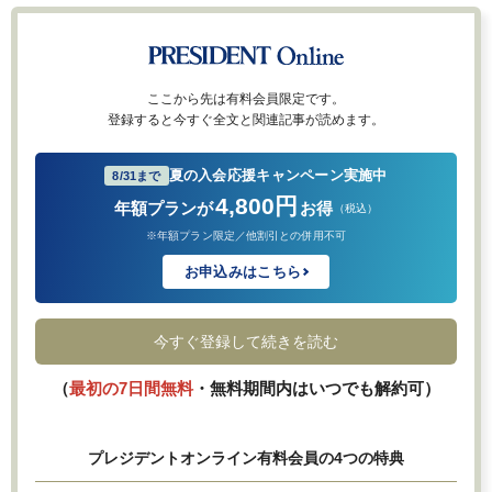
ここから先は有料会員限定です。
登録すると今すぐ全文と関連記事が読めます。
夏の入会応援キャンペーン実施中
8/31まで
4,800円
年額プランが
お得
（税込）
※年額プラン限定／他割引との併用不可
お申込みはこちら
今すぐ登録して続きを読む
（
最初の7日間無料
・無料期間内はいつでも解約可）
プレジデントオンライン有料会員の4つの特典