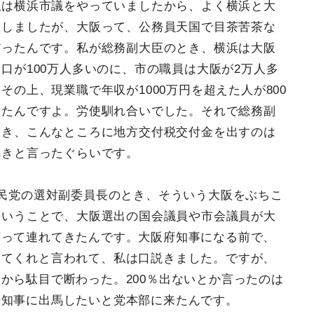
私は横浜市議をやっていましたから、よく横浜と大
較しましたが、大阪って、公務員天国で目茶苦茶な
だったんです。私が総務副大臣のとき、横浜は大阪
口が100万人多いのに、市の職員は大阪が2万人多
その上、現業職で年収が1000万円を超えた人が800
いたんですよ。労使馴れ合いでした。それで総務副
とき、こんなところに地方交付税交付金を出すのは
べきと言ったぐらいです。
民党の選対副委員長のとき、そういう大阪をぶちこ
ということで、大阪選出の国会議員や市会議員が大
言って連れてきたんです。大阪府知事になる前で、
いてくれと言われて、私は口説きました。ですが、
から駄目で断わった。200％出ないとか言ったのは
府知事に出馬したいと党本部に来たんです。