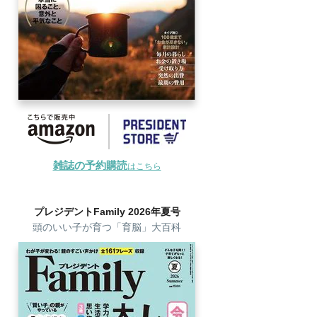
雑誌の予約購読
はこちら
プレジデントFamily 2026年夏号
頭のいい子が育つ「育脳」大百科