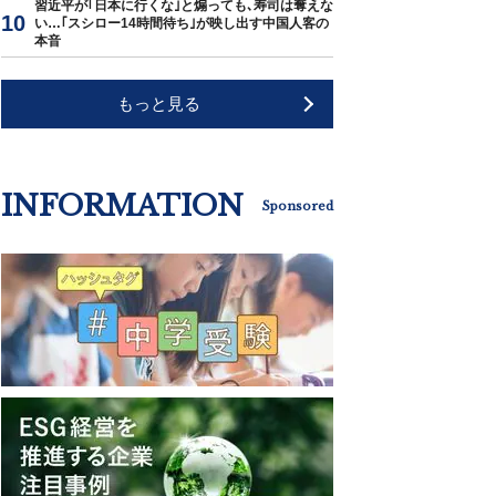
習近平が｢日本に行くな｣と煽っても､寿司は奪えな
い…｢スシロー14時間待ち｣が映し出す中国人客の
本音
もっと見る
INFORMATION
Sponsored