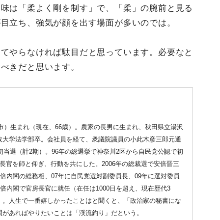
ち味は「柔よく剛を制す」で、「柔」の腕前と見る
が目立ち、強気が顔を出す場面が多いのでは。
してやらなければ駄目だと思っています。必要なと
るべきだと思います。
沢市）生まれ（現在、66歳）。農家の長男に生まれ、秋田県立湯沢
政大学法学部卒。会社員を経て、衆議院議員の小此木彦三郎元通
初当選（計2期）。96年の総選挙で神奈川2区から自民党公認で初
長官を師と仰ぎ、行動を共にした。2006年の総裁選で安倍晋三
安倍内閣の総務相、07年に自民党選対副委員長、09年に選対委員
倍内閣で官房長官に就任（在任は1000日を超え、現在歴代3
』。人生で一番嬉しかったことはと聞くと、「政治家の秘書にな
間があればやりたいことは「渓流釣り」だという。