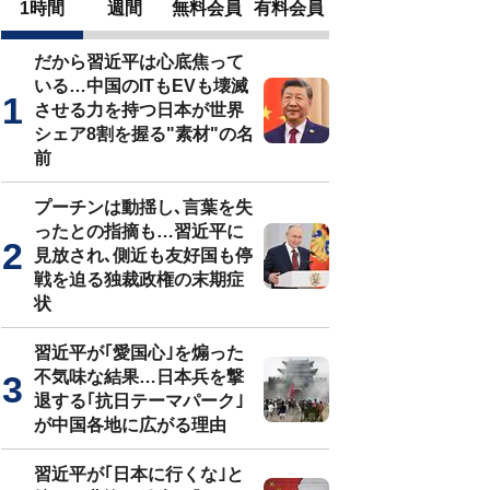
1時間
週間
無料会員
有料会員
だから習近平は心底焦って
いる…中国のITもEVも壊滅
させる力を持つ日本が世界
シェア8割を握る"素材"の名
前
プーチンは動揺し､言葉を失
ったとの指摘も…習近平に
見放され､側近も友好国も停
戦を迫る独裁政権の末期症
状
習近平が｢愛国心｣を煽った
不気味な結果…日本兵を撃
退する｢抗日テーマパーク｣
が中国各地に広がる理由
習近平が｢日本に行くな｣と