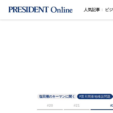
人気記事
ビジ
塩田潮のキーマンに聞く
#普天間基地移設問題
#20
#21
#