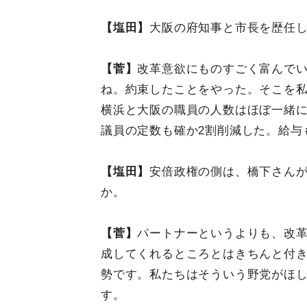
【塩田】
大阪の府知事と市長を歴任
【菅】
改革意欲にものすごく富んで
ね。約束したことをやった。そこを
横浜と大阪の職員の人数はほぼ一緒
議員の定数も確か2割削減した。給与
【塩田】
安倍政権の側は、橋下さん
か。
【菅】
パートナーというよりも、改
成してくれるところとはきちんと付
勢です。私たちはそういう野党がほ
す。