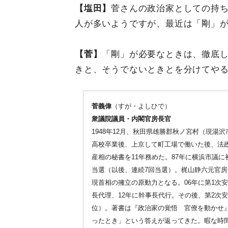
【塩田】
菅さんの政治家としての持
人が多いようですが、最近は「剛」
【菅】
「剛」が必要なときは、徹底
きと、そうでないときとを分けてや
菅義偉
（すが・よしひで）
衆議院議員・内閣官房長官
1948年12月、秋田県雄勝郡秋ノ宮村（現湯
高校卒業後、上京して町工場で働いた後、法
産相の秘書を11年務めた。87年に横浜市議に
当選（以後、連続7回当選）。梶山静六元官房
現首相の擁立の原動力となる。06年に第1次
長代理、12年に幹事長代行。その後、第2次安
位）。著書は『政治家の覚悟 官僚を動かせ
ったとき」という答えが返ってきた。暇な時