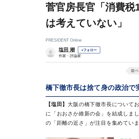
菅官房長官「消費税
は考えていない」
PRESIDENT Online
塩田 潮
+フォロー
作家・評論家
前ペ
橋下徹市長は捨て身の政治で
【塩田】
大阪の橋下徹市長について
に「おおさか維新の会」を結成しま
の「距離の近さ」が注目を集めてい