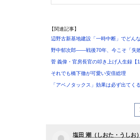
【関連記事】
辺野古新基地建設「一時中断」でどん
野中郁次郎――戦後70年、今こそ「失
菅 義偉・官房長官の叩き上げ人生録【
それでも橋下徹が可愛い安倍総理
「アベノタックス」効果は必ず出てく
塩田 潮（しおた・うしお