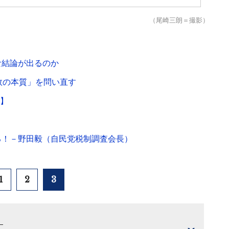
（尾崎三朗＝撮影）
な結論が出るのか
敗の本質」を問い直す
1】
る！－野田毅（自民党税制調査会長）
1
2
3
）