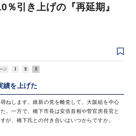
10％引き上げの『再延期』
1
2
3
ージ
実績を上げた
お尋ねします。維新の党を離党して、大阪組を中心
した。一方で、橋下市長は安倍首相や菅官房長官と
ますが、橋下氏との付き合いはいつからですか。