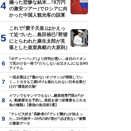
煽った悲惨な結末…｢8万円
の激安ツアー｣でロシアに向
かった中国人観光客の誤算
これで｢愛子天皇｣はかえっ
て近づいた…島田裕巳｢野望
にとらわれた麻生太郎が見
落とした皇室典範の大原則｣
｢ボディーバッグ｣より評判が悪い…休日のイオン
で見かける一発で｢だらしないお父さん｣になるNG
アイテム
一流企業ほど｢働かないオジサン｣が増殖してい
く…トヨタも三菱UFJも逃れられない日本企業だ
けの"構造的欠陥"
イワシでもサンマでもない...糖尿病専門医が｢が
ん･動脈硬化を予防し､美肌を保つ栄養素をとれる
魚の種類｣【最強の魚活術3選】
"テレビ大好き"高齢者の｢テレビ離れ｣が始まっ
た…10代後半～20代の約7割が"ほぼ見ない"衝撃
の最新データ