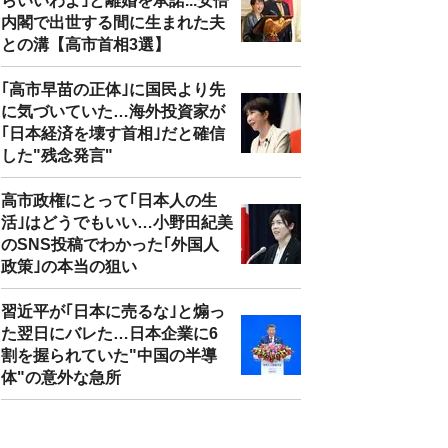
らいいわよ｣と離婚を承諾...安倍
内閣で出世する間に生まれた夫
との溝【高市首相3選】
｢高市早苗の正体｣に国民より先
に気づいていた…海外投資家が
｢日本経済を壊す首相｣だと確信
した"残念発言"
高市政権にとって｢日本人の生
活｣はどうでもいい…小野田紀美
のSNS投稿でわかった｢外国人
政策｣の本当の狙い
習近平が｢日本に売るな｣と煽っ
た翌日にバレた…日本企業に6
割を握られていた"中国の半導
体"の意外な急所