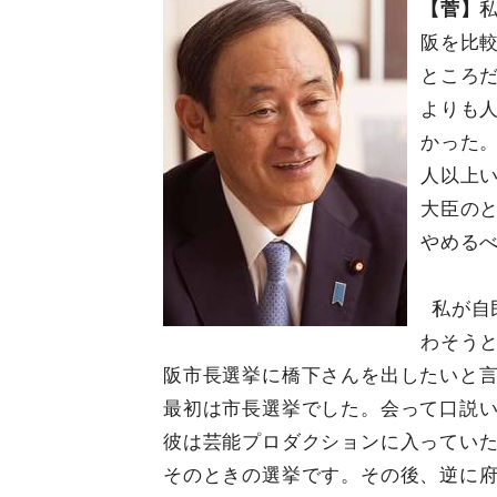
【菅】
阪を比
ところ
よりも人
かった。
人以上
大臣の
やめる
私が自
わそう
阪市長選挙に橋下さんを出したいと
最初は市長選挙でした。会って口説
彼は芸能プロダクションに入っていた
そのときの選挙です。その後、逆に