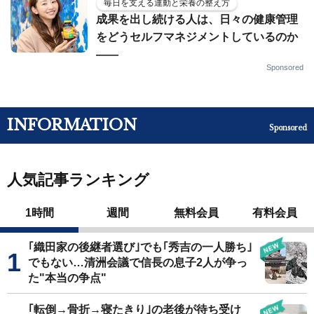
毎日を支える運動と栄養の整え方
成果を出し続ける人は、日々の健康管理
をどうセルフマネジメントしているのか
——
Sponsored
INFORMATION
Sponsored
人気記事ランキング
1時間
週間
無料会員
有料会員
｢織田家の後継者選び｣でも｢秀吉の一人勝ち｣
でもない…清洲会議で信長の息子2人が争っ
た"本当の争点"
｢転倒→骨折→寝たきり｣の老後が待ち受け