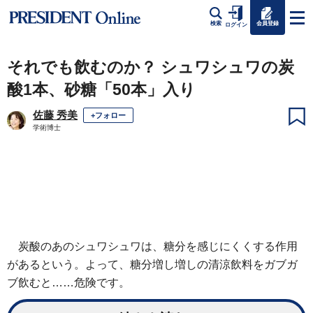
会員登録
検索
ログイン
それでも飲むのか？ シュワシュワの炭
酸1本、砂糖「50本」入り
佐藤 秀美
+フォロー
学術博士
炭酸のあのシュワシュワは、糖分を感じにくくする作用
があるという。よって、糖分増し増しの清涼飲料をガブガ
ブ飲むと……危険です。