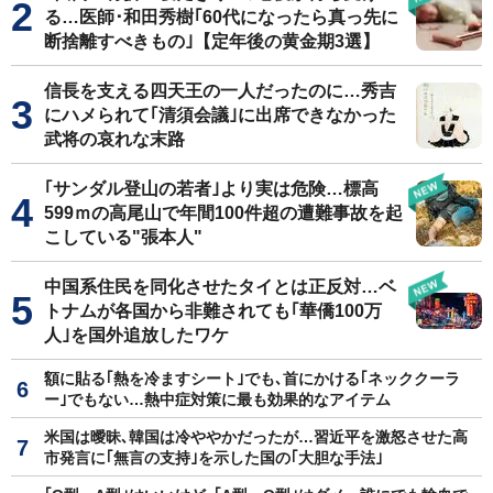
る…医師･和田秀樹｢60代になったら真っ先に
断捨離すべきもの｣【定年後の黄金期3選】
信長を支える四天王の一人だったのに…秀吉
にハメられて｢清須会議｣に出席できなかった
武将の哀れな末路
｢サンダル登山の若者｣より実は危険…標高
599ｍの高尾山で年間100件超の遭難事故を起
こしている"張本人"
中国系住民を同化させたタイとは正反対…ベ
トナムが各国から非難されても｢華僑100万
人｣を国外追放したワケ
額に貼る｢熱を冷ますシート｣でも､首にかける｢ネッククーラ
ー｣でもない…熱中症対策に最も効果的なアイテム
米国は曖昧､韓国は冷ややかだったが…習近平を激怒させた高
市発言に｢無言の支持｣を示した国の｢大胆な手法｣