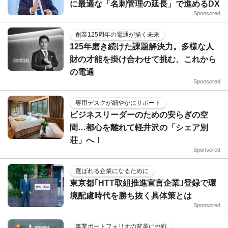
に最適な「名刺管理の延長」で進めるDX
Sponsored
創業125周年の電通が描く未来
125年磨き続けた課題解決力。多様な人
財の才能を掛け合わせて挑む、これから
の電通
Sponsored
専用デスクが細やかにサポート
ビジネスリーダーのための安らぎの空
間…都心を離れて軽井沢の「シェア別
荘」へ！
Sponsored
選ばれる企業になるために
東京都｢HTT取組推進宣言企業｣登録で環
境配慮時代を勝ち抜く具体策とは
Sponsored
事業ポートフォリオの変革に挑戦