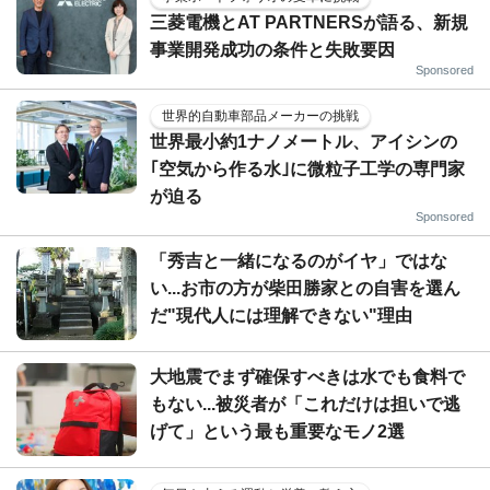
三菱電機とAT PARTNERSが語る、新規
事業開発成功の条件と失敗要因
Sponsored
世界的自動車部品メーカーの挑戦
世界最小約1ナノメートル、アイシンの
｢空気から作る水｣に微粒子工学の専門家
が迫る
Sponsored
「秀吉と一緒になるのがイヤ」ではな
い...お市の方が柴田勝家との自害を選ん
だ"現代人には理解できない"理由
大地震でまず確保すべきは水でも食料で
もない...被災者が「これだけは担いで逃
げて」という最も重要なモノ2選