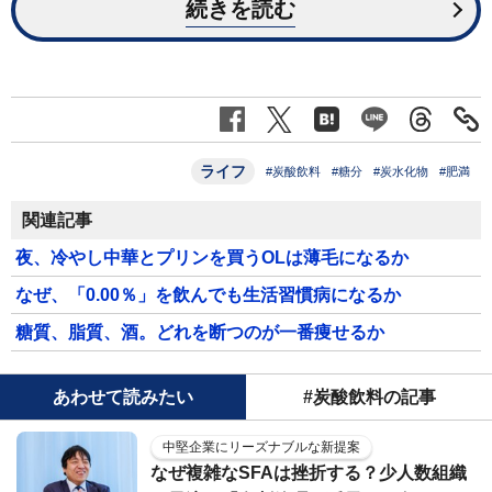
続きを読む
ライフ
#炭酸飲料
#糖分
#炭水化物
#肥満
関連記事
夜、冷やし中華とプリンを買うOLは薄毛になるか
なぜ、「0.00％」を飲んでも生活習慣病になるか
糖質、脂質、酒。どれを断つのが一番痩せるか
あわせて読みたい
#炭酸飲料の記事
中堅企業にリーズナブルな新提案
なぜ複雑なSFAは挫折する？少人数組織