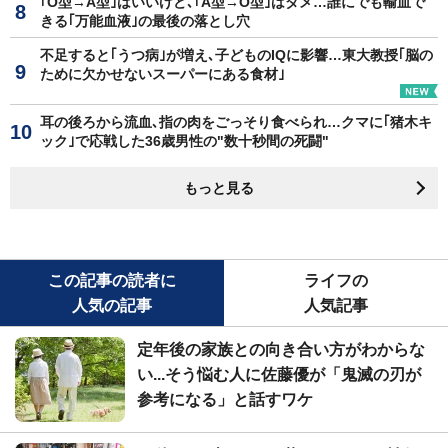
｢O型→A型｣はいいけど､｢A型→O型｣はダメ…誰にでも輸血で
きる｢万能血液｣の最後の落とし穴
不足すると｢うつ病｣が増え､子どものIQに影響…東大教授｢脳の
ために欠かせないスーパーにある食材｣
耳の後ろから流血､指の肉をごっそり食べられ…クマに｢猪木キ
ック｣で応戦した36歳男性の"数十秒間の死闘"
もっと見る
この記事の読者に
ライフの
人気の記事
人気記事
定年後の家族との向き合い方がわからな
い...そう悩む人に佐藤優が「鬼滅の刃が
参考になる」と話すワケ