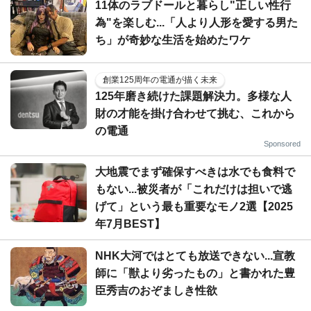
11体のラブドールと暮らし"正しい性行
為"を楽しむ...「人より人形を愛する男た
ち」が奇妙な生活を始めたワケ
創業125周年の電通が描く未来
125年磨き続けた課題解決力。多様な人
財の才能を掛け合わせて挑む、これから
の電通
Sponsored
大地震でまず確保すべきは水でも食料で
もない...被災者が「これだけは担いで逃
げて」という最も重要なモノ2選【2025
年7月BEST】
NHK大河ではとても放送できない...宣教
師に「獣より劣ったもの」と書かれた豊
臣秀吉のおぞましき性欲