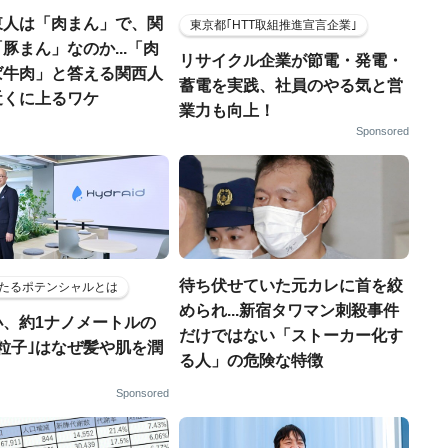
東人は「肉まん」で、関
東京都｢HTT取組推進宣言企業｣
豚まん」なのか...「肉
リサイクル企業が節電・発電・
ば牛肉」と答える関西人
蓄電を実践、社員のやる気と営
近くに上るワケ
業力も向上！
Sponsored
待ち伏せていた元カレに首を絞
たるポテンシャルとは
められ...新宿タワマン刺殺事件
小、約1ナノメートルの
だけではない「ストーカー化す
粒子｣はなぜ髪や肌を潤
る人」の危険な特徴
Sponsored