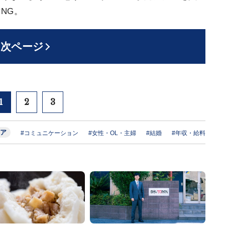
NG。
次ページ
1
2
3
ア
#コミュニケーション
#女性・OL・主婦
#結婚
#年収・給料