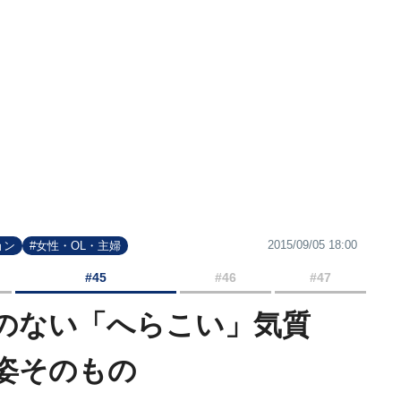
2015/09/05 18:00
ョン
#女性・OL・主婦
#45
#46
#47
のない「へらこい」気質
姿そのもの