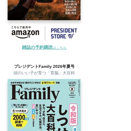
雑誌の予約購読
はこちら
プレジデントFamily 2026年夏号
頭のいい子が育つ「育脳」大百科