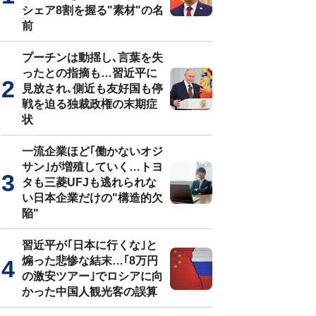
シェア8割を握る"素材"の名
前
プーチンは動揺し､言葉を失
ったとの指摘も…習近平に
見放され､側近も友好国も停
戦を迫る独裁政権の末期症
状
一流企業ほど｢働かないオジ
サン｣が増殖していく…トヨ
タも三菱UFJも逃れられな
い日本企業だけの"構造的欠
陥"
習近平が｢日本に行くな｣と
煽った悲惨な結末…｢8万円
の激安ツアー｣でロシアに向
かった中国人観光客の誤算