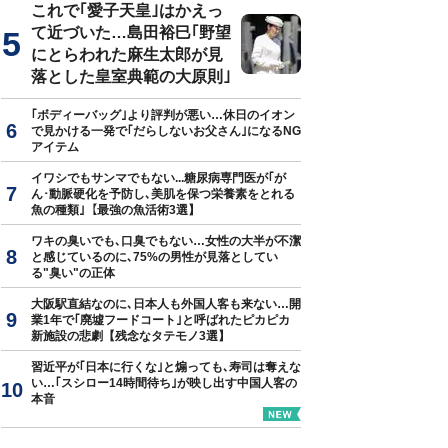
これで｢愛子天皇｣はかえっ
て近づいた…島田裕巳｢野望
にとらわれた麻生太郎が見
落とした皇室典範の大原則｣
｢ボディーバッグ｣より評判が悪い…休日のイオン
で見かける一発で｢だらしないお父さん｣になるNG
アイテム
イワシでもサンマでもない...糖尿病専門医が｢が
ん･動脈硬化を予防し､美肌を保つ栄養素をとれる
魚の種類｣【最強の魚活術3選】
ワキの臭いでも､口臭でもない…女性の大半が不潔
と感じているのに､75%の男性が見落としてい
る"臭い"の正体
大阪駅直結なのに､日本人も外国人客も来ない…開
業1年で｢廃墟フードコート｣と呼ばれたピカピカ
新施設の悲劇【残念なタテモノ3選】
習近平が｢日本に行くな｣と煽っても､寿司は奪えな
い…｢スシロー14時間待ち｣が映し出す中国人客の
本音