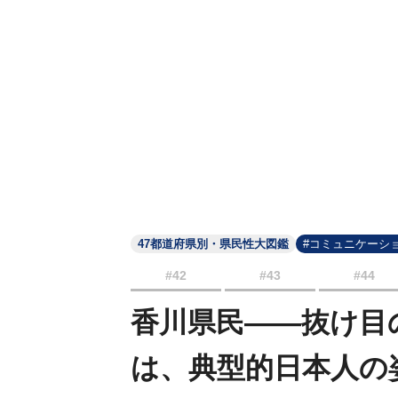
47都道府県別・県民性大図鑑
#コミュニケーシ
#42
#43
#44
香川県民――抜け目
は、典型的日本人の