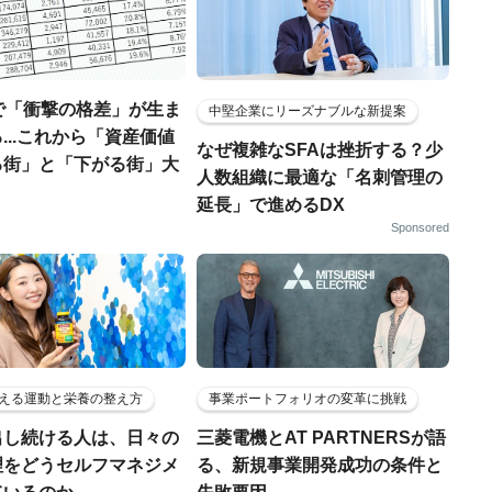
で「衝撃の格差」が生ま
中堅企業にリーズナブルな新提案
...これから「資産価値
なぜ複雑なSFAは挫折する？少
る街」と「下がる街」大
人数組織に最適な「名刺管理の
延長」で進めるDX
Sponsored
える運動と栄養の整え方
事業ポートフォリオの変革に挑戦
出し続ける人は、日々の
三菱電機とAT PARTNERSが語
理をどうセルフマネジメ
る、新規事業開発成功の条件と