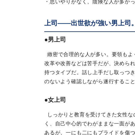
・思いやりがなく、陰険な人が多か
上司――出世欲が強い男上司
●男上司
緻密で合理的な人が多い。要領もよ
改革や改善などは苦手だが、決めら
持つタイプだ。話し上手だし取っつ
のないよう確認しながら遂行するこ
●女上司
しっかりと教育を受けてきた女性な
く、自己中心的でわがままな一面が
あるが、一にも二にもプライドを傷