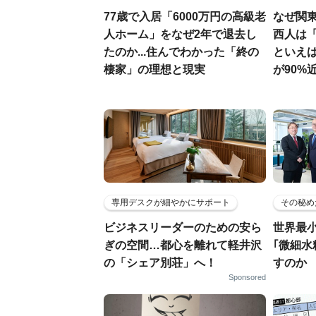
77歳で入居「6000万円の高級老
なぜ関
人ホーム」をなぜ2年で退去し
西人は「
たのか...住んでわかった「終の
といえ
棲家」の理想と現実
が90%
専用デスクが細やかにサポート
その秘め
ビジネスリーダーのための安ら
世界最
ぎの空間…都心を離れて軽井沢
｢微細水
の「シェア別荘」へ！
すのか
Sponsored