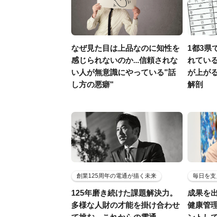
なぜ見た目は上品なのに知性を
1都3県
感じられないのか...信頼されな
れている
い人が無意識にやっている"話
が上が
し方の悪癖"
解剖
創業125周年の電通が描く未来
毎日を支
125年磨き続けた課題解決力。
成果を
多様な人財の才能を掛け合わせ
健康管