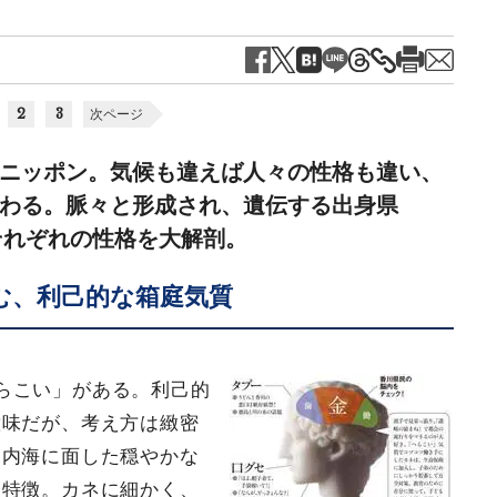
2
3
次ページ
ニッポン。気候も違えば人々の性格も違い、
わる。脈々と形成され、遺伝する出身県
それぞれの性格を大解剖。
む、利己的な箱庭気質
らこい」がある。利己的
意味だが、考え方は緻密
戸内海に面した穏やかな
も特徴。カネに細かく、