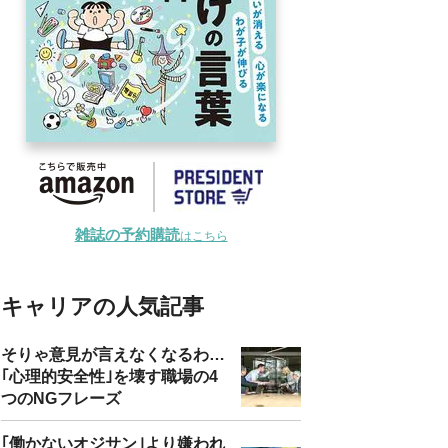
雑誌の予約購読
はこちら
キャリアの人気記事
そりゃ意見が言えなくなるわ…
｢心理的安全性｣を壊す職場の4
つのNGフレーズ
｢働かないオジサン｣より嫌われ