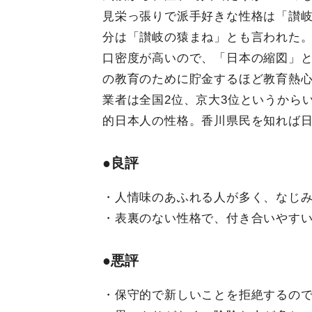
見栄っ張りで派手好きな性格は「讃
分は「讃岐の猿まね」とも言われた
口密度が高いので、「日本の縮図」
の教育のために貯金するほど教育熱
業者は全国2位、京大3位というから
的日本人の性格。香川県民を知れば
●良評
・人情味のあふれる人が多く、なじ
・表裏のない性格で、付き合いやす
●悪評
・保守的で新しいことを拒絶するの