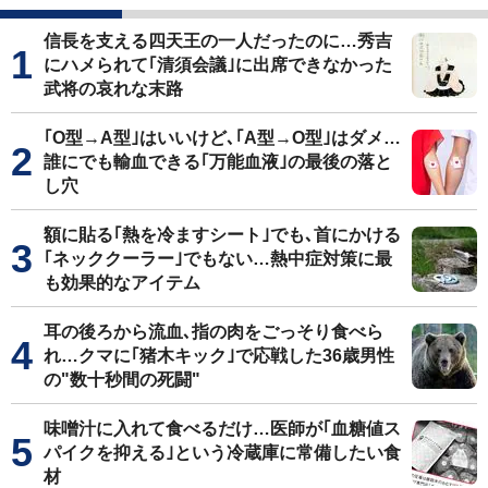
信長を支える四天王の一人だったのに…秀吉
にハメられて｢清須会議｣に出席できなかった
武将の哀れな末路
｢O型→A型｣はいいけど､｢A型→O型｣はダメ…
誰にでも輸血できる｢万能血液｣の最後の落と
し穴
額に貼る｢熱を冷ますシート｣でも､首にかける
｢ネッククーラー｣でもない…熱中症対策に最
も効果的なアイテム
耳の後ろから流血､指の肉をごっそり食べら
れ…クマに｢猪木キック｣で応戦した36歳男性
の"数十秒間の死闘"
味噌汁に入れて食べるだけ…医師が｢血糖値ス
パイクを抑える｣という冷蔵庫に常備したい食
材