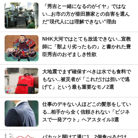
「秀吉と一緒になるのがイヤ」ではな
い...お市の方が柴田勝家との自害を選ん
だ"現代人には理解できない"理由
NHK大河ではとても放送できない...宣教
師に「獣より劣ったもの」と書かれた豊
臣秀吉のおぞましき性欲
大地震でまず確保すべきは水でも食料で
もない...被災者が「これだけは担いで逃
げて」という最も重要なモノ2選
仕事のデキない人ほどこの髪形をしてい
る...相手から全く信頼されない「ビジネ
スで一発アウト」ヘアスタイル3選
パカッと開けて週に1、2個食べるだけ...