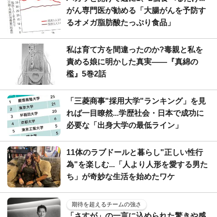
がん専門医が勧める「大腸がんを予防す
るオメガ脂肪酸たっぷり食品」
私は育て方を間違ったのか?毒親と私を
責める娘に明かした真実――『真綿の
檻』5巻2話
「三菱商事"採用大学"ランキング」を見
れば一目瞭然...学歴社会・日本で成功に
必要な「出身大学の最低ライン」
11体のラブドールと暮らし"正しい性行
為"を楽しむ...「人より人形を愛する男た
ち」が奇妙な生活を始めたワケ
期待を超えるチームの強さ
「さすが」の一言に込められた驚きや感