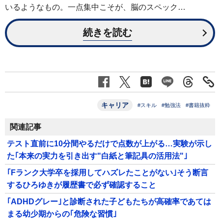
いるようなもの。一点集中こそが、脳のスペック…
続きを読む
キャリア
#スキル
#勉強法
#書籍抜粋
関連記事
テスト直前に10分間やるだけで点数が上がる…実験が示し
た｢本来の実力を引き出す"白紙と筆記具の活用法"｣
｢Fランク大学卒を採用してハズレたことがない｣そう断言
するひろゆきが履歴書で必ず確認すること
｢ADHDグレー｣と診断された子どもたちが高確率であては
まる幼少期からの｢危険な習慣｣