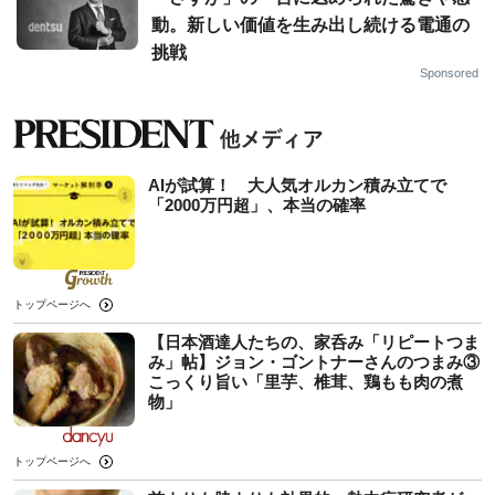
動。新しい価値を生み出し続ける電通の
挑戦
Sponsored
AIが試算！ 大人気オルカン積み立てで
「2000万円超」、本当の確率
トップページへ
【日本酒達人たちの、家呑み「リピートつま
み」帖】ジョン・ゴントナーさんのつまみ③
こっくり旨い「里芋、椎茸、鶏もも肉の煮
物」
トップページへ