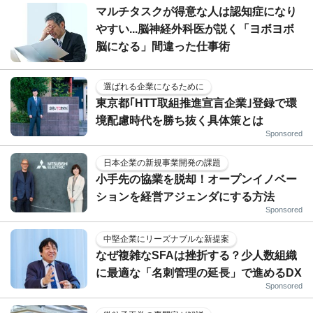
マルチタスクが得意な人は認知症になり
やすい...脳神経外科医が説く「ヨボヨボ
脳になる」間違った仕事術
選ばれる企業になるために
東京都｢HTT取組推進宣言企業｣登録で環
境配慮時代を勝ち抜く具体策とは
Sponsored
日本企業の新規事業開発の課題
小手先の協業を脱却！オープンイノベー
ションを経営アジェンダにする方法
Sponsored
中堅企業にリーズナブルな新提案
なぜ複雑なSFAは挫折する？少人数組織
に最適な「名刺管理の延長」で進めるDX
Sponsored