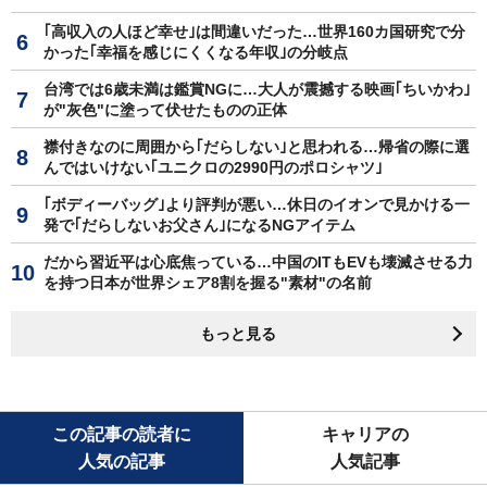
｢高収入の人ほど幸せ｣は間違いだった…世界160カ国研究で分
かった｢幸福を感じにくくなる年収｣の分岐点
台湾では6歳未満は鑑賞NGに…大人が震撼する映画｢ちいかわ｣
が"灰色"に塗って伏せたものの正体
襟付きなのに周囲から｢だらしない｣と思われる…帰省の際に選
んではいけない｢ユニクロの2990円のポロシャツ｣
｢ボディーバッグ｣より評判が悪い…休日のイオンで見かける一
発で｢だらしないお父さん｣になるNGアイテム
だから習近平は心底焦っている…中国のITもEVも壊滅させる力
を持つ日本が世界シェア8割を握る"素材"の名前
もっと見る
この記事の読者に
キャリアの
人気の記事
人気記事