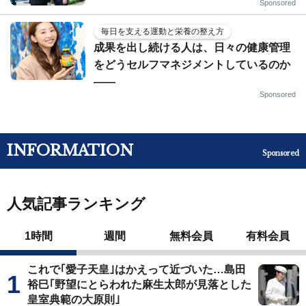
Sponsored
毎日を支える運動と栄養の整え方
成果を出し続ける人は、日々の健康管理
をどうセルフマネジメントしているのか
——
Sponsored
INFORMATION
Sponsored
人気記事ランキング
1時間
週間
無料会員
有料会員
これで｢愛子天皇｣はかえって近づいた…島田
裕巳｢野望にとらわれた麻生太郎が見落とした
皇室典範の大原則｣