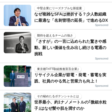
中堅企業にリーズナブルな新提案
なぜ複雑なSFAは挫折する？少人数組織
に最適な「名刺管理の延長」で進めるDX
Sponsored
期待を超えるチームの強さ
「さすが」の一言に込められた驚きや感
動。新しい価値を生み出し続ける電通の
挑戦
Sponsored
東京都｢HTT取組推進宣言企業｣
リサイクル企業が節電・発電・蓄電を実
践、社員のやる気と営業力も向上！
Sponsored
その秘めたるポテンシャルとは
世界最小、約1ナノメートルの｢微細水粒
子｣はなぜ髪や肌を潤すのか