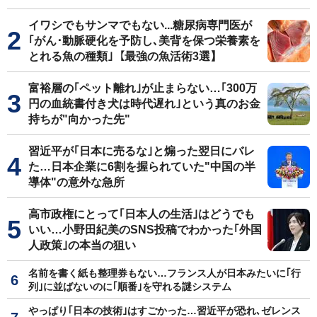
イワシでもサンマでもない...糖尿病専門医が
｢がん･動脈硬化を予防し､美背を保つ栄養素を
とれる魚の種類｣【最強の魚活術3選】
富裕層の｢ペット離れ｣が止まらない…｢300万
円の血統書付き犬は時代遅れ｣という真のお金
持ちが"向かった先"
習近平が｢日本に売るな｣と煽った翌日にバレ
た…日本企業に6割を握られていた"中国の半
導体"の意外な急所
高市政権にとって｢日本人の生活｣はどうでも
いい…小野田紀美のSNS投稿でわかった｢外国
人政策｣の本当の狙い
名前を書く紙も整理券もない…フランス人が日本みたいに｢行
列｣に並ばないのに｢順番｣を守れる謎システム
やっぱり｢日本の技術｣はすごかった…習近平が恐れ､ゼレンス