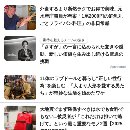
外食するより断然ラクでお得で美味...元
水産庁職員が考案「1尾2000円の鮮魚丸
ごとフライパン料理」の非日常感
期待を超えるチームの強さ
「さすが」の一言に込められた驚きや感
動。新しい価値を生み出し続ける電通の
挑戦
Sponsored
11体のラブドールと暮らし"正しい性行
為"を楽しむ...「人より人形を愛する男た
ち」が奇妙な生活を始めたワケ
大地震でまず確保すべきは水でも食料で
もない...被災者が「これだけは担いで逃
げて」という最も重要なモノ2選【2025