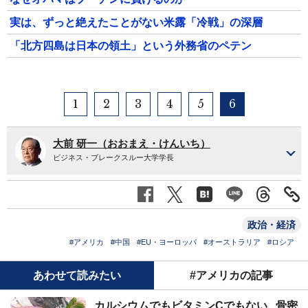
実は、ずっと絶えたことがない米露「冷戦」の深層
「北方四島は日本の領土」という外務省のペテン
1
2
3
4
5
6
大前 研一（おおまえ・けんいち）
ビジネス・ブレークスルー大学学長
政治・経済
#アメリカ
#中国
#EU・ヨーロッパ
#オーストラリア
#ロシア
あわせて読みたい
#アメリカの記事
カルシウムでもビタミンCでもない...骨密