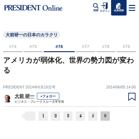
会員登録
検索
ログイン
大前研一の日本のカラクリ
#74
#75
#76
#77
#78
#79
アメリカが弱体化、世界の勢力図が変わ
る
PRESIDENT 2014年6月16日号
2014/06/05 14:00
大前 研一
+フォロー
ビジネス・ブレークスルー大学学長
1
2
3
4
5
6