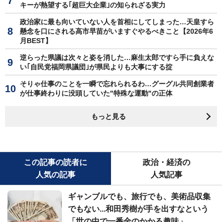
キーが熱望する｢超巨大企業｣の知られざる実力
政治家に最も向いていない人を首相にしてしまった…天皇すら
懸念を口にされる高市早苗がいますぐやるべきこと【2026年6
月BEST】
逆らった県議は次々と姿を消した…麻生太郎ですら手に負えな
い｢自民党福岡県議団｣が県民よりも大事にする掟
そりゃ仕事のことを一瞬で忘れられるわ…グーグル共同創業者
が仕事終わりに没頭していた"特殊な運動"の正体
もっと見る
この記事の読者に
政治・経済の
人気の記事
人気記事
ギャンブルでも、旅行でも、美術品収集
でもない...和田秀樹が手を出すなという
「世の中で一番金のかかる趣味」