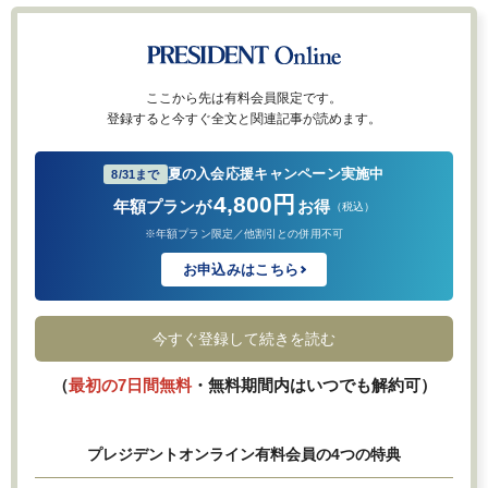
ここから先は有料会員限定です。
登録すると今すぐ全文と関連記事が読めます。
夏の入会応援キャンペーン実施中
8/31まで
4,800円
年額プランが
お得
（税込）
※年額プラン限定／他割引との併用不可
お申込みはこちら
今すぐ登録して続きを読む
（
最初の7日間無料
・無料期間内はいつでも解約可）
プレジデントオンライン有料会員の4つの特典