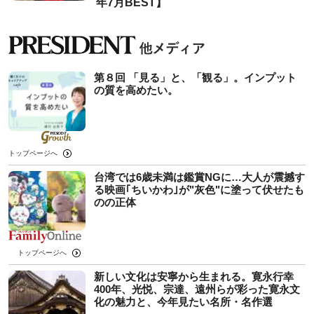
年7月BEST】
第８回 「見る」と、「観る」。インプット
の質を高めたい。
トップページへ
台湾では6歳未満は鑑賞NGに…大人が震撼す
る映画｢ちいかわ｣が"灰色"に塗って伏せたも
のの正体
トップページへ
新しい文化は安寧から生まれる。寛永行幸
400年、光悦、宗達、遠州らが彩った寛永文
化の魅力と、今年見たい名所・名作選