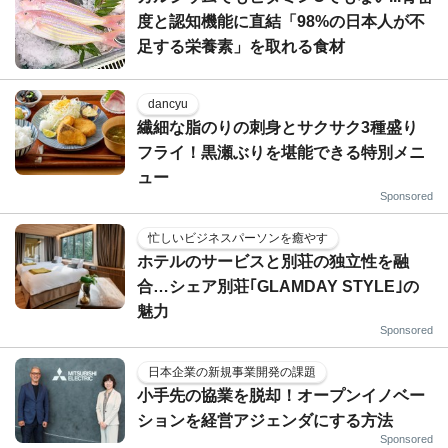
度と認知機能に直結「98%の日本人が不
足する栄養素」を取れる食材
dancyu
繊細な脂のりの刺身とサクサク3種盛り
フライ！黒瀬ぶりを堪能できる特別メニ
ュー
Sponsored
忙しいビジネスパーソンを癒やす
ホテルのサービスと別荘の独立性を融
合…シェア別荘｢GLAMDAY STYLE｣の
魅力
Sponsored
日本企業の新規事業開発の課題
小手先の協業を脱却！オープンイノベー
ションを経営アジェンダにする方法
Sponsored