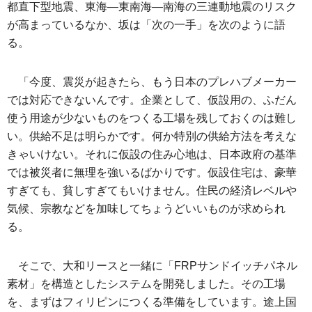
都直下型地震、東海―東南海―南海の三連動地震のリスク
が高まっているなか、坂は「次の一手」を次のように語
る。
「今度、震災が起きたら、もう日本のプレハブメーカー
では対応できないんです。企業として、仮設用の、ふだん
使う用途が少ないものをつくる工場を残しておくのは難し
い。供給不足は明らかです。何か特別の供給方法を考えな
きゃいけない。それに仮設の住み心地は、日本政府の基準
では被災者に無理を強いるばかりです。仮設住宅は、豪華
すぎても、貧しすぎてもいけません。住民の経済レベルや
気候、宗教などを加味してちょうどいいものが求められ
る。
そこで、大和リースと一緒に「FRPサンドイッチパネル
素材」を構造としたシステムを開発しました。その工場
を、まずはフィリピンにつくる準備をしています。途上国