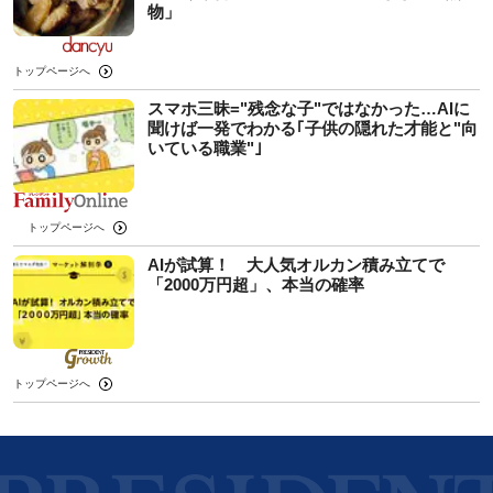
物」
トップページへ
スマホ三昧="残念な子"ではなかった…AIに
聞けば一発でわかる｢子供の隠れた才能と"向
いている職業"｣
トップページへ
AIが試算！ 大人気オルカン積み立てで
「2000万円超」、本当の確率
トップページへ