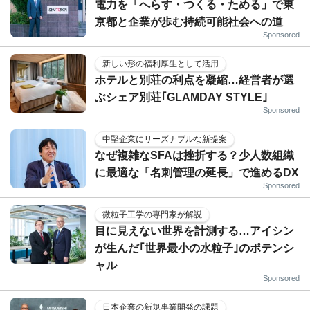
電力を「へらす・つくる・ためる」で東
京都と企業が歩む持続可能社会への道
Sponsored
新しい形の福利厚生として活用
ホテルと別荘の利点を凝縮…経営者が選
ぶシェア別荘｢GLAMDAY STYLE｣
Sponsored
中堅企業にリーズナブルな新提案
なぜ複雑なSFAは挫折する？少人数組織
に最適な「名刺管理の延長」で進めるDX
Sponsored
微粒子工学の専門家が解説
目に見えない世界を計測する…アイシン
が生んだ｢世界最小の水粒子｣のポテンシ
ャル
Sponsored
日本企業の新規事業開発の課題