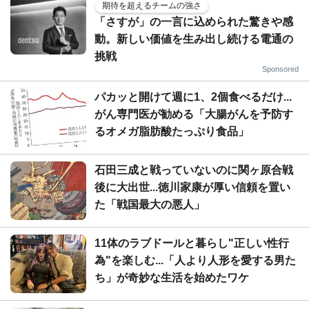
期待を超えるチームの強さ
「さすが」の一言に込められた驚きや感
動。新しい価値を生み出し続ける電通の
挑戦
Sponsored
パカッと開けて週に1、2個食べるだけ...
がん専門医が勧める「大腸がんを予防す
るオメガ脂肪酸たっぷり食品」
石田三成と戦っていないのに関ヶ原合戦
後に大出世...徳川家康が厚い信頼を置い
た「戦国最大の悪人」
11体のラブドールと暮らし"正しい性行
為"を楽しむ...「人より人形を愛する男た
ち」が奇妙な生活を始めたワケ