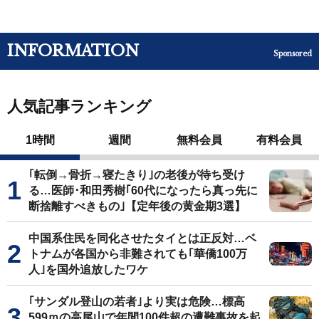
INFORMATION
Sponsored
人気記事ランキング
1時間
週間
無料会員
有料会員
｢転倒→骨折→寝たきり｣の老後が待ち受け
る…医師･和田秀樹｢60代になったら真っ先に
断捨離すべきもの｣【定年後の黄金期3選】
中国系住民を同化させたタイとは正反対…ベ
トナムが各国から非難されても｢華僑100万
人｣を国外追放したワケ
｢サンダル登山の若者｣より実は危険…標高
599ｍの高尾山で年間100件超の遭難事故を起