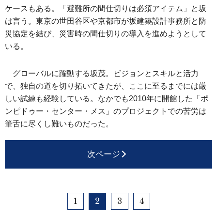
ケースもある。「避難所の間仕切りは必須アイテム」と坂
は言う。東京の世田谷区や京都市が坂建築設計事務所と防
災協定を結び、災害時の間仕切りの導入を進めようとして
いる。
グローバルに躍動する坂茂。ビジョンとスキルと活力
で、独自の道を切り拓いてきたが、ここに至るまでには厳
しい試練も経験している。なかでも2010年に開館した「ポ
ンピドゥー・センター・メス」のプロジェクトでの苦労は
筆舌に尽くし難いものだった。
次ページ
1
2
3
4