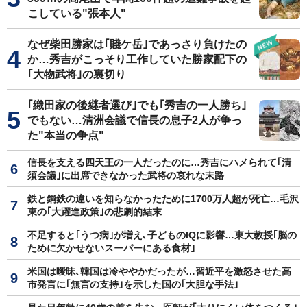
こしている"張本人"
なぜ柴田勝家は｢賤ケ岳｣であっさり負けたの
か…秀吉がこっそり工作していた勝家配下の
｢大物武将｣の裏切り
｢織田家の後継者選び｣でも｢秀吉の一人勝ち｣
でもない…清洲会議で信長の息子2人が争っ
た"本当の争点"
信長を支える四天王の一人だったのに…秀吉にハメられて｢清
須会議｣に出席できなかった武将の哀れな末路
鉄と鋼鉄の違いを知らなかったために1700万人超が死亡…毛沢
東の｢大躍進政策｣の悲劇的結末
不足すると｢うつ病｣が増え､子どものIQに影響…東大教授｢脳の
ために欠かせないスーパーにある食材｣
米国は曖昧､韓国は冷ややかだったが…習近平を激怒させた高
市発言に｢無言の支持｣を示した国の｢大胆な手法｣