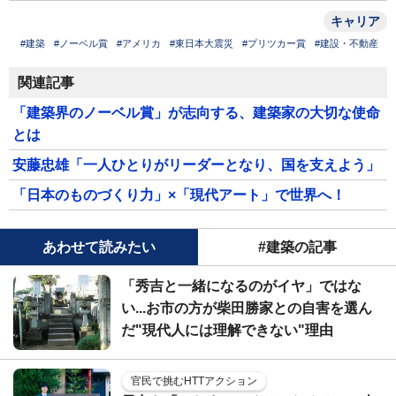
キャリア
#建築
#ノーベル賞
#アメリカ
#東日本大震災
#プリツカー賞
#建設・不動産
関連記事
「建築界のノーベル賞」が志向する、建築家の大切な使命
とは
安藤忠雄「一人ひとりがリーダーとなり、国を支えよう」
「日本のものづくり力」×「現代アート」で世界へ！
あわせて読みたい
#建築の記事
「秀吉と一緒になるのがイヤ」ではな
い...お市の方が柴田勝家との自害を選ん
だ"現代人には理解できない"理由
官民で挑むHTTアクション