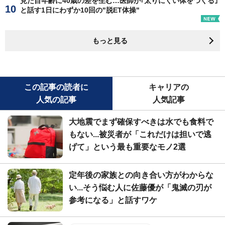
見た目年齢に40歳の差を生む…医師が｢太りにくい体をつくる｣
と話す1日にわずか10回の"脱ET体操"
もっと見る
この記事の読者に
キャリアの
人気の記事
人気記事
大地震でまず確保すべきは水でも食料で
もない...被災者が「これだけは担いで逃
げて」という最も重要なモノ2選
定年後の家族との向き合い方がわからな
い...そう悩む人に佐藤優が「鬼滅の刃が
参考になる」と話すワケ