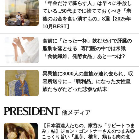
「年金だけで暮らす人」は早々に手放し
ている...50代までに捨てておくべき「老
後のお金を食い潰すもの」8選【2025年
10月BEST】
食前に「たった一杯」飲むだけで肝臓の
脂肪を落とせる...専門医の中では常識
「食物繊維、発酵食品」あと一つは?
異民族に3000人の皇族が連れ去られ、収
容所送りに...「戦利品」になった女性皇
族たちがたどった悲惨な結末
【日本酒達人たちの、家呑み「リピートつま
み」帖】ジョン・ゴントナーさんのつまみ③
こっくり旨い「里芋、椎茸、鶏もも肉の煮