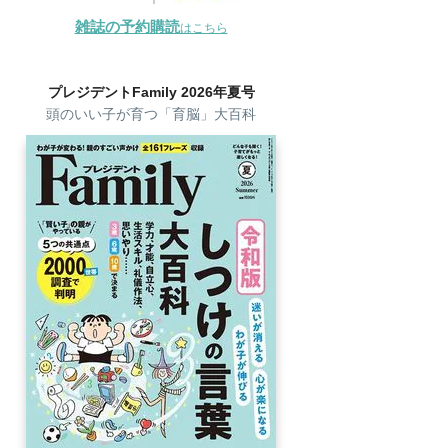
雑誌の予約購読
はこちら
プレジデントFamily 2026年夏号
頭のいい子が育つ「育脳」大百科