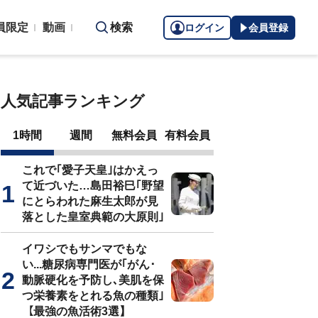
員限定
動画
検索
ログイン
会員登録
人気記事ランキング
1時間
週間
無料会員
有料会員
これで｢愛子天皇｣はかえっ
て近づいた…島田裕巳｢野望
にとらわれた麻生太郎が見
落とした皇室典範の大原則｣
イワシでもサンマでもな
い...糖尿病専門医が｢がん･
動脈硬化を予防し､美肌を保
つ栄養素をとれる魚の種類｣
【最強の魚活術3選】