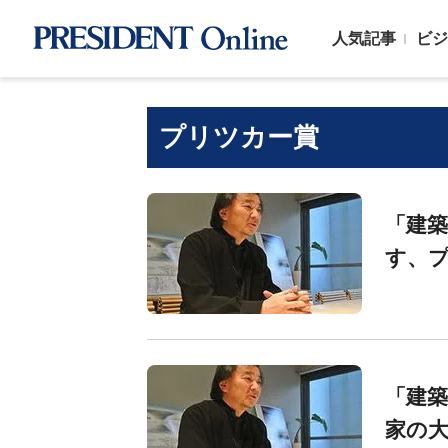
人気記事
ビジ
プリツカー賞
「建
す、
「建
家の