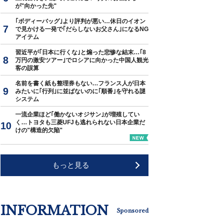
が"向かった先"
｢ボディーバッグ｣より評判が悪い…休日のイオン
で見かける一発で｢だらしないお父さん｣になるNG
アイテム
習近平が｢日本に行くな｣と煽った悲惨な結末…｢8
万円の激安ツアー｣でロシアに向かった中国人観光
客の誤算
名前を書く紙も整理券もない…フランス人が日本
みたいに｢行列｣に並ばないのに｢順番｣を守れる謎
システム
一流企業ほど｢働かないオジサン｣が増殖してい
く…トヨタも三菱UFJも逃れられない日本企業だ
けの"構造的欠陥"
もっと見る
INFORMATION
Sponsored