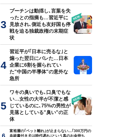
プーチンは動揺し､言葉を失
ったとの指摘も…習近平に
見放され､側近も友好国も停
戦を迫る独裁政権の末期症
状
習近平が｢日本に売るな｣と
煽った翌日にバレた…日本
企業に6割を握られてい
た"中国の半導体"の意外な
急所
ワキの臭いでも､口臭でもな
い…女性の大半が不潔と感
じているのに､75%の男性が
見落としている"臭い"の正
体
富裕層の｢ペット離れ｣が止まらない…｢300万円の
血統書付き犬は時代遅れ｣という真のお金持ち