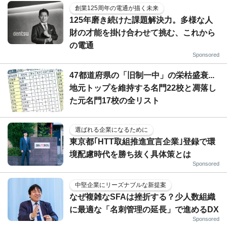
創業125周年の電通が描く未来
125年磨き続けた課題解決力。多様な人
財の才能を掛け合わせて挑む、これから
の電通
Sponsored
47都道府県の「旧制一中」の栄枯盛衰...
地元トップを維持する名門22校と凋落し
た元名門17校の全リスト
選ばれる企業になるために
東京都｢HTT取組推進宣言企業｣登録で環
境配慮時代を勝ち抜く具体策とは
Sponsored
中堅企業にリーズナブルな新提案
なぜ複雑なSFAは挫折する？少人数組織
に最適な「名刺管理の延長」で進めるDX
Sponsored