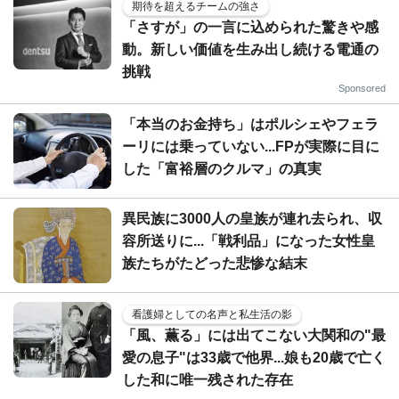
期待を超えるチームの強さ
「さすが」の一言に込められた驚きや感
動。新しい価値を生み出し続ける電通の
挑戦
Sponsored
「本当のお金持ち」はポルシェやフェラ
ーリには乗っていない...FPが実際に目に
した「富裕層のクルマ」の真実
異民族に3000人の皇族が連れ去られ、収
容所送りに...「戦利品」になった女性皇
族たちがたどった悲惨な結末
看護婦としての名声と私生活の影
「風、薫る」には出てこない大関和の"最
愛の息子"は33歳で他界...娘も20歳で亡く
した和に唯一残された存在