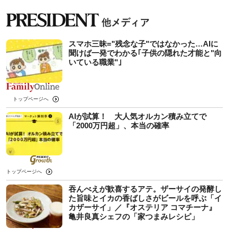
スマホ三昧="残念な子"ではなかった…AIに
聞けば一発でわかる｢子供の隠れた才能と"向
いている職業"｣
トップページへ
AIが試算！ 大人気オルカン積み立てで
「2000万円超」、本当の確率
トップページへ
吞んべえが歓喜するアテ。ザーサイの発酵し
た旨味とイカの香ばしさがビールを呼ぶ「イ
カザーサイ」／『オステリア コマチーナ』
⻲井良真シェフの「家つまみレシピ」