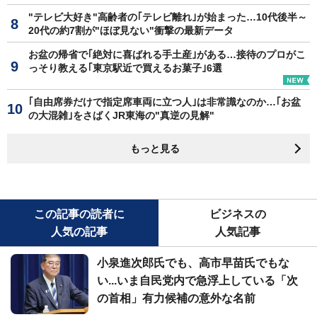
"テレビ大好き"高齢者の｢テレビ離れ｣が始まった…10代後半～
20代の約7割が"ほぼ見ない"衝撃の最新データ
お盆の帰省で｢絶対に喜ばれる手土産｣がある…接待のプロがこ
っそり教える｢東京駅近で買えるお菓子｣6選
｢自由席券だけで指定席車両に立つ人｣は非常識なのか…｢お盆
の大混雑｣をさばくJR東海の"真逆の見解"
もっと見る
この記事の読者に
ビジネスの
人気の記事
人気記事
小泉進次郎氏でも、高市早苗氏でもな
い...いま自民党内で急浮上している「次
の首相」有力候補の意外な名前