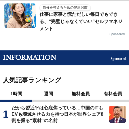
自分を整えるための健康習慣
仕事に家事と慌ただしい毎日でもでき
る、“完璧じゃなくていい”セルフマネジ
メント
Sponsored
INFORMATION
Sponsored
人気記事ランキング
1時間
週間
無料会員
有料会員
だから習近平は心底焦っている…中国のITも
EVも壊滅させる力を持つ日本が世界シェア8
割を握る"素材"の名前