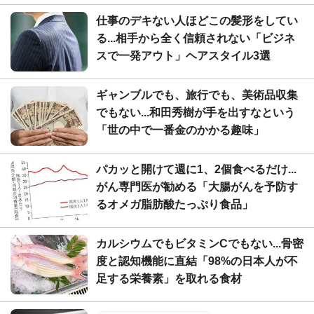
仕事のデキない人ほどこの髪形をしてい
る...相手から全く信頼されない「ビジネ
スで一発アウト」ヘアスタイル3選
ギャンブルでも、旅行でも、美術品収集
でもない...和田秀樹が手を出すなという
「世の中で一番金のかかる趣味」
パカッと開けて週に1、2個食べるだけ...
がん専門医が勧める「大腸がんを予防す
るオメガ脂肪酸たっぷり食品」
カルシウムでもビタミンCでもない...骨密
度と認知機能に直結「98%の日本人が不
足する栄養素」を取れる食材