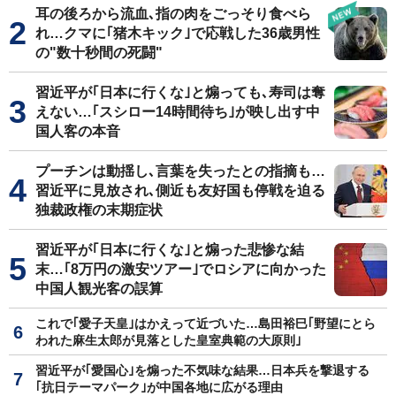
耳の後ろから流血､指の肉をごっそり食べら
れ…クマに｢猪木キック｣で応戦した36歳男性
の"数十秒間の死闘"
習近平が｢日本に行くな｣と煽っても､寿司は奪
えない…｢スシロー14時間待ち｣が映し出す中
国人客の本音
プーチンは動揺し､言葉を失ったとの指摘も…
習近平に見放され､側近も友好国も停戦を迫る
独裁政権の末期症状
習近平が｢日本に行くな｣と煽った悲惨な結
末…｢8万円の激安ツアー｣でロシアに向かった
中国人観光客の誤算
これで｢愛子天皇｣はかえって近づいた…島田裕巳｢野望にとら
われた麻生太郎が見落とした皇室典範の大原則｣
習近平が｢愛国心｣を煽った不気味な結果…日本兵を撃退する
｢抗日テーマパーク｣が中国各地に広がる理由