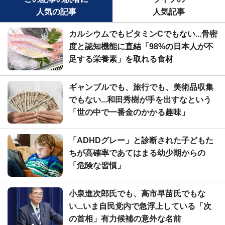
人気の記事
人気記事
カルシウムでもビタミンCでもない...骨密
度と認知機能に直結「98%の日本人が不
足する栄養素」を取れる食材
ギャンブルでも、旅行でも、美術品収集
でもない...和田秀樹が手を出すなという
「世の中で一番金のかかる趣味」
「ADHDグレー」と診断された子どもた
ちが高確率であてはまる幼少期からの
「危険な習慣」
小泉進次郎氏でも、高市早苗氏でもな
い...いま自民党内で急浮上している「次
の首相」有力候補の意外な名前