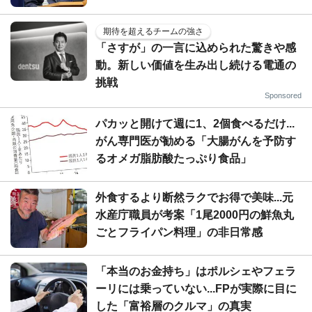
期待を超えるチームの強さ
「さすが」の一言に込められた驚きや感
動。新しい価値を生み出し続ける電通の
挑戦
Sponsored
パカッと開けて週に1、2個食べるだけ...
がん専門医が勧める「大腸がんを予防す
るオメガ脂肪酸たっぷり食品」
外食するより断然ラクでお得で美味...元
水産庁職員が考案「1尾2000円の鮮魚丸
ごとフライパン料理」の非日常感
「本当のお金持ち」はポルシェやフェラ
ーリには乗っていない...FPが実際に目に
した「富裕層のクルマ」の真実