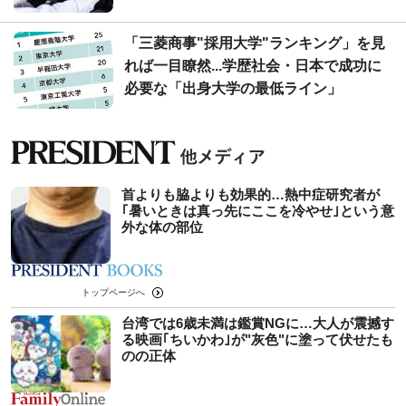
「三菱商事"採用大学"ランキング」を見
れば一目瞭然...学歴社会・日本で成功に
必要な「出身大学の最低ライン」
首よりも脇よりも効果的…熱中症研究者が
｢暑いときは真っ先にここを冷やせ｣という意
外な体の部位
トップページへ
台湾では6歳未満は鑑賞NGに…大人が震撼す
る映画｢ちいかわ｣が"灰色"に塗って伏せたも
のの正体