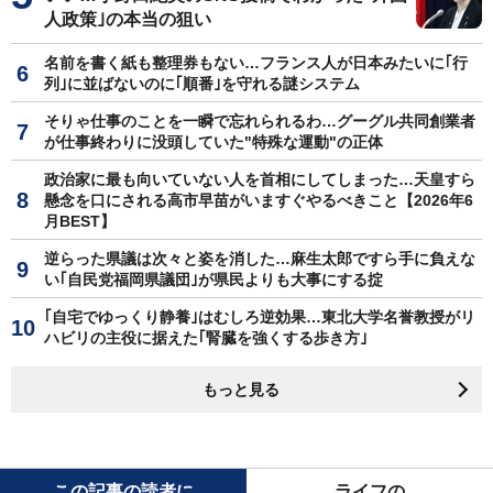
人政策｣の本当の狙い
名前を書く紙も整理券もない…フランス人が日本みたいに｢行
列｣に並ばないのに｢順番｣を守れる謎システム
そりゃ仕事のことを一瞬で忘れられるわ…グーグル共同創業者
が仕事終わりに没頭していた"特殊な運動"の正体
政治家に最も向いていない人を首相にしてしまった…天皇すら
懸念を口にされる高市早苗がいますぐやるべきこと【2026年6
月BEST】
逆らった県議は次々と姿を消した…麻生太郎ですら手に負えな
い｢自民党福岡県議団｣が県民よりも大事にする掟
｢自宅でゆっくり静養｣はむしろ逆効果…東北大学名誉教授がリ
ハビリの主役に据えた｢腎臓を強くする歩き方｣
もっと見る
この記事の読者に
ライフの