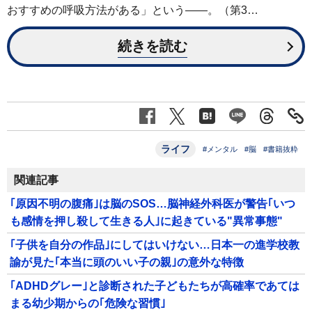
おすすめの呼吸方法がある」という――。（第3…
続きを読む
ライフ
#メンタル
#脳
#書籍抜粋
関連記事
｢原因不明の腹痛｣は脳のSOS…脳神経外科医が警告｢いつ
も感情を押し殺して生きる人｣に起きている"異常事態"
｢子供を自分の作品｣にしてはいけない…日本一の進学校教
諭が見た｢本当に頭のいい子の親｣の意外な特徴
｢ADHDグレー｣と診断された子どもたちが高確率であては
まる幼少期からの｢危険な習慣｣