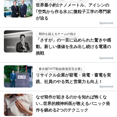
世界最小約1ナノメートル、アイシンの
｢空気から作る水｣に微粒子工学の専門家
が迫る
Sponsored
期待を超えるチームの強さ
「さすが」の一言に込められた驚きや感
動。新しい価値を生み出し続ける電通の
挑戦
Sponsored
東京都｢HTT取組推進宣言企業｣
リサイクル企業が節電・発電・蓄電を実
践、社員のやる気と営業力も向上！
Sponsored
なぜ発作が起きるのかを知れば怖くな
い...世界的精神科医が教えるパニック発
作を鎮める2つのテクニック