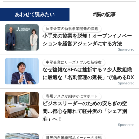
あわせて読みたい
#脳の記事
日本企業の新規事業開発の課題
小手先の協業を脱却！オープンイノベー
ションを経営アジェンダにする方法
Sponsored
中堅企業にリーズナブルな新提案
なぜ複雑なSFAは挫折する？少人数組織
に最適な「名刺管理の延長」で進めるDX
Sponsored
専用デスクが細やかにサポート
ビジネスリーダーのための安らぎの空
間…都心を離れて軽井沢の「シェア別
荘」へ！
Sponsored
世界的自動車部品メーカーの挑戦