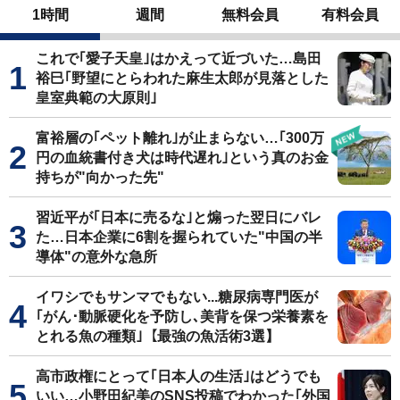
1時間
週間
無料会員
有料会員
これで｢愛子天皇｣はかえって近づいた…島田
裕巳｢野望にとらわれた麻生太郎が見落とした
皇室典範の大原則｣
富裕層の｢ペット離れ｣が止まらない…｢300万
円の血統書付き犬は時代遅れ｣という真のお金
持ちが"向かった先"
習近平が｢日本に売るな｣と煽った翌日にバレ
た…日本企業に6割を握られていた"中国の半
導体"の意外な急所
イワシでもサンマでもない...糖尿病専門医が
｢がん･動脈硬化を予防し､美背を保つ栄養素を
とれる魚の種類｣【最強の魚活術3選】
高市政権にとって｢日本人の生活｣はどうでも
いい…小野田紀美のSNS投稿でわかった｢外国