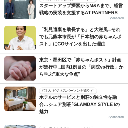
スタートアップ探索からM&Aまで、経営
戦略の実装を支援するAT PARTNERS
Sponsored
「乳児遺棄を助長する」と大逆風...それ
でも元熊本市長が「日本初の赤ちゃんポ
スト」にGOサインを出した理由
東京・墨田区で「赤ちゃんポスト」計画
が進行中...国内1例目の「病院vs行政」か
ら学ぶ"重大な争点"
忙しいビジネスパーソンを癒やす
ホテルのサービスと別荘の独立性を融
合…シェア別荘｢GLAMDAY STYLE｣の
魅力
Sponsored