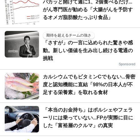
パカッと開けて週に1、2個食べるだけ...
がん専門医が勧める「大腸がんを予防す
るオメガ脂肪酸たっぷり食品」
期待を超えるチームの強さ
「さすが」の一言に込められた驚きや感
動。新しい価値を生み出し続ける電通の
挑戦
Sponsored
カルシウムでもビタミンCでもない...骨密
度と認知機能に直結「98%の日本人が不
足する栄養素」を取れる食材
「本当のお金持ち」はポルシェやフェラ
ーリには乗っていない...FPが実際に目に
した「富裕層のクルマ」の真実