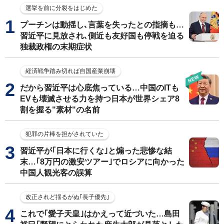
選挙を前に分裂をはじめた
プーチンは動揺し､言葉を失ったとの指摘も…
習近平に見放され､側近も友好国も停戦を迫る
独裁政権の末期症状
経済戦争踏み切れば自国産業崩壊
だから習近平は心底焦っている…中国のITも
EVも壊滅させる力を持つ日本が世界シェア8
割を握る"素材"の名前
犯罪の片棒を担がされていた
習近平が｢日本に行くな｣と煽った悲惨な結
末…｢8万円の激安ツアー｣でロシアに向かった
中国人観光客の誤算
改正されど揺るがぬ｢長子優先｣
これで｢愛子天皇｣はかえって近づいた…島田