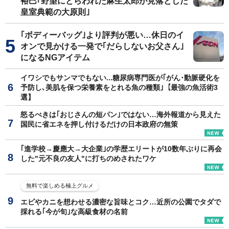
裕巳｢野望にとらわれた麻生太郎が見落とした
皇室典範の大原則｣
｢ボディーバッグ｣より評判が悪い…休日のイ
オンで見かける一発で｢だらしないお父さん｣
になるNGアイテム
イワシでもサンマでもない...糖尿病専門医が｢がん･動脈硬化を
予防し､美肌を保つ栄養素をとれる魚の種類｣【最強の魚活術3
選】
怒るべきは｢おじさんの短パン｣ではない…海外報道から見えた
国民に省エネを押し付けるだけの日本政府の無策
｢進学校→慶應大→大企業｣の学歴エリートが10数年ぶりに再会
した"元不良の友人"に打ちのめされたワケ
無料で楽しめる極上グルメ
エビやカニを想わせる濃密な旨味とコク…近所の公園でタダで
採れる｢今が旬｣な高級食材の名前