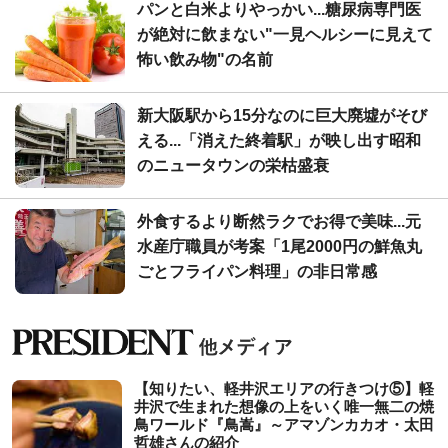
パンと白米よりやっかい...糖尿病専門医
が絶対に飲まない"一見ヘルシーに見えて
怖い飲み物"の名前
新大阪駅から15分なのに巨大廃墟がそび
える...「消えた終着駅」が映し出す昭和
のニュータウンの栄枯盛衰
外食するより断然ラクでお得で美味...元
水産庁職員が考案「1尾2000円の鮮魚丸
ごとフライパン料理」の非日常感
【知りたい、軽井沢エリアの行きつけ⑤】軽
井沢で生まれた想像の上をいく唯一無二の焼
鳥ワールド『鳥嵩』～アマゾンカカオ・太田
哲雄さんの紹介