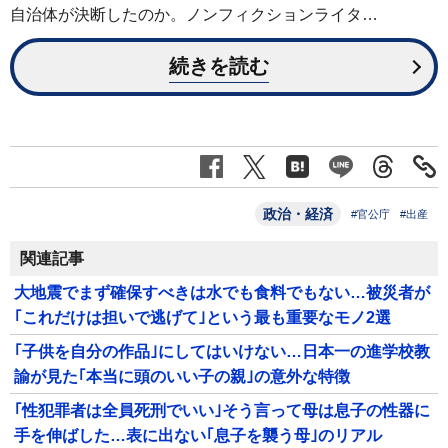
自治体が決断したのか。ノンフィクションライタ…
続きを読む
政治・経済
#官公庁
#出産
関連記事
大地震でまず確保すべきは水でも食料でもない…被災者が
｢これだけは担いで逃げて｣という最も重要なモノ2選
｢子供を自分の作品｣にしてはいけない…日本一の進学校教
諭が見た｢本当に頭のいい子の親｣の意外な特徴
｢性犯罪者は全員死刑でいい｣そう言って母は息子の性器に
手を伸ばした…表に出ない｢息子を襲う母｣のリアル