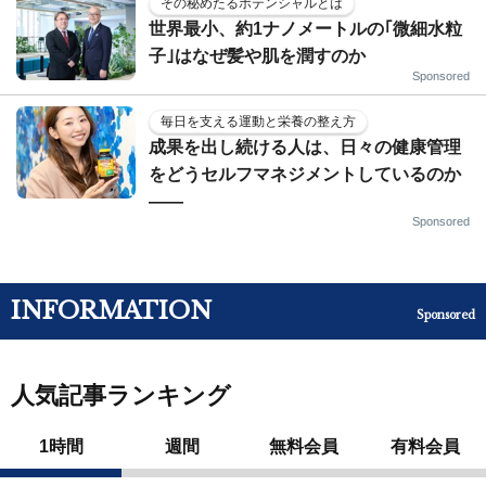
その秘めたるポテンシャルとは
世界最小、約1ナノメートルの｢微細水粒
子｣はなぜ髪や肌を潤すのか
Sponsored
毎日を支える運動と栄養の整え方
成果を出し続ける人は、日々の健康管理
をどうセルフマネジメントしているのか
——
Sponsored
INFORMATION
Sponsored
人気記事ランキング
1時間
週間
無料会員
有料会員