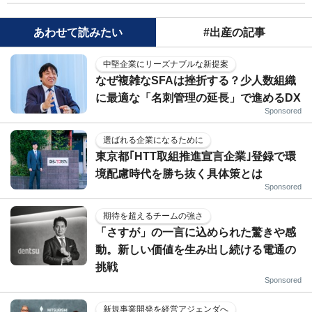
あわせて読みたい
#出産の記事
中堅企業にリーズナブルな新提案
なぜ複雑なSFAは挫折する？少人数組織
に最適な「名刺管理の延長」で進めるDX
Sponsored
選ばれる企業になるために
東京都｢HTT取組推進宣言企業｣登録で環
境配慮時代を勝ち抜く具体策とは
Sponsored
期待を超えるチームの強さ
「さすが」の一言に込められた驚きや感
動。新しい価値を生み出し続ける電通の
挑戦
Sponsored
新規事業開発を経営アジェンダへ