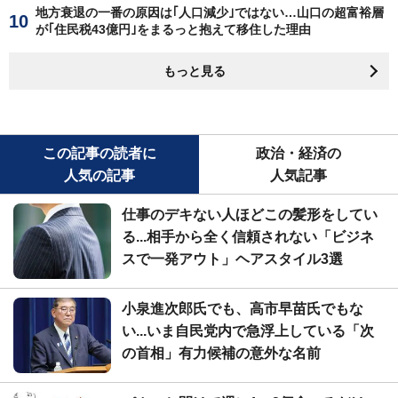
地方衰退の一番の原因は｢人口減少｣ではない…山口の超富裕層
が｢住民税43億円｣をまるっと抱えて移住した理由
もっと見る
この記事の読者に
政治・経済の
人気の記事
人気記事
仕事のデキない人ほどこの髪形をしてい
る...相手から全く信頼されない「ビジネ
スで一発アウト」ヘアスタイル3選
小泉進次郎氏でも、高市早苗氏でもな
い...いま自民党内で急浮上している「次
の首相」有力候補の意外な名前