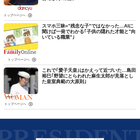
トップページへ
スマホ三昧="残念な子"ではなかった…AIに
聞けば一発でわかる｢子供の隠れた才能と"向
いている職業"｣
トップページへ
これで｢愛子天皇｣はかえって近づいた…島田
裕巳｢野望にとらわれた麻生太郎が見落とし
た皇室典範の大原則｣
トップページへ