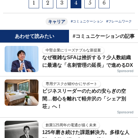
1
2
3
4
5
6
キャリア
#コミュニケーション
#フレームワーク
あわせて読みたい
#コミュニケーションの記事
中堅企業にリーズナブルな新提案
なぜ複雑なSFAは挫折する？少人数組織
に最適な「名刺管理の延長」で進めるDX
Sponsored
専用デスクが細やかにサポート
ビジネスリーダーのための安らぎの空
間…都心を離れて軽井沢の「シェア別
荘」へ！
Sponsored
創業125周年の電通が描く未来
125年磨き続けた課題解決力。多様な人