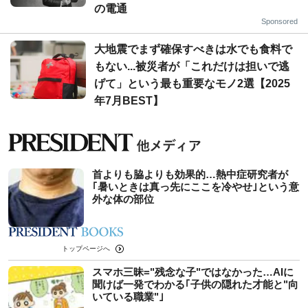
の電通
Sponsored
大地震でまず確保すべきは水でも食料で
もない...被災者が「これだけは担いで逃
げて」という最も重要なモノ2選【2025
年7月BEST】
首よりも脇よりも効果的…熱中症研究者が
｢暑いときは真っ先にここを冷やせ｣という意
外な体の部位
トップページへ
スマホ三昧="残念な子"ではなかった…AIに
聞けば一発でわかる｢子供の隠れた才能と"向
いている職業"｣