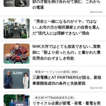
財の才能を掛け合わせて挑む、これから
の電通
Sponsored
「秀吉と一緒になるのがイヤ」ではな
い...お市の方が柴田勝家との自害を選ん
だ"現代人には理解できない"理由
NHK大河ではとても放送できない...宣教
師に「獣より劣ったもの」と書かれた豊
臣秀吉のおぞましき性欲
事業ポートフォリオの変革に挑戦
三菱電機とAT PARTNERSが語る、新規
事業開発成功の条件と失敗要因
Sponsored
東京都｢HTT取組推進宣言企業｣
リサイクル企業が節電・発電・蓄電を実