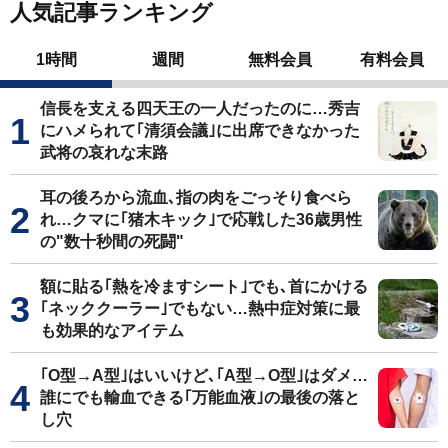
人気記事ランキング
1時間
週間
無料会員
有料会員
信長を支える四天王の一人だったのに…秀吉
にハメられて｢清須会議｣に出席できなかった
武将の哀れな末路
耳の後ろから流血､指の肉をごっそり食べら
れ…クマに｢猪木キック｣で応戦した36歳男性
の"数十秒間の死闘"
額に貼る｢熱を冷ますシート｣でも､首にかける
｢ネッククーラー｣でもない…熱中症対策に最
も効果的なアイテム
｢O型→A型｣はいいけど､｢A型→O型｣はダメ…
誰にでも輸血できる｢万能血液｣の最後の落と
し穴