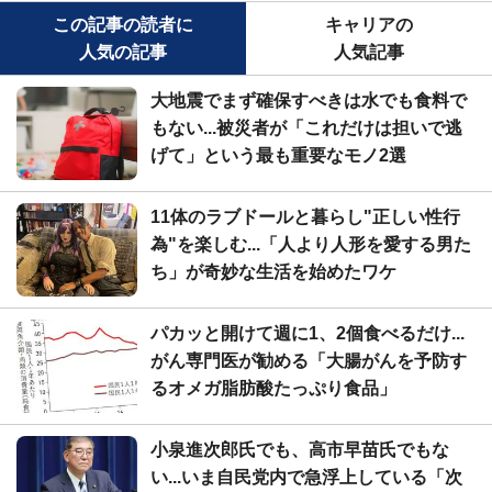
この記事の読者に
キャリアの
人気の記事
人気記事
大地震でまず確保すべきは水でも食料で
もない...被災者が「これだけは担いで逃
げて」という最も重要なモノ2選
11体のラブドールと暮らし"正しい性行
為"を楽しむ...「人より人形を愛する男た
ち」が奇妙な生活を始めたワケ
パカッと開けて週に1、2個食べるだけ...
がん専門医が勧める「大腸がんを予防す
るオメガ脂肪酸たっぷり食品」
小泉進次郎氏でも、高市早苗氏でもな
い...いま自民党内で急浮上している「次