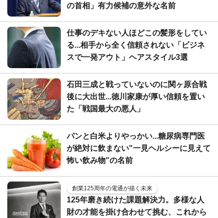
の首相」有力候補の意外な名前
仕事のデキない人ほどこの髪形をしてい
る...相手から全く信頼されない「ビジネ
スで一発アウト」ヘアスタイル3選
石田三成と戦っていないのに関ヶ原合戦
後に大出世...徳川家康が厚い信頼を置い
た「戦国最大の悪人」
パンと白米よりやっかい...糖尿病専門医
が絶対に飲まない"一見ヘルシーに見えて
怖い飲み物"の名前
創業125周年の電通が描く未来
125年磨き続けた課題解決力。多様な人
財の才能を掛け合わせて挑む、これから