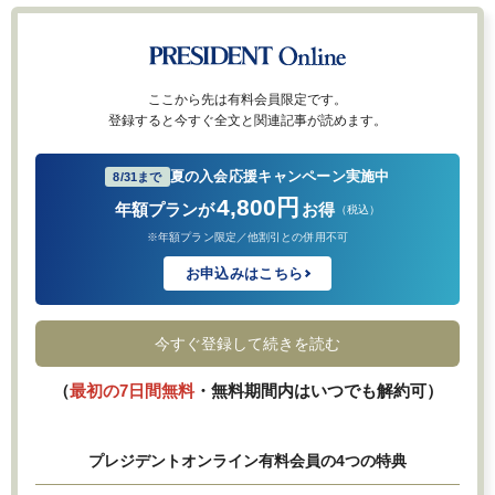
ここから先は有料会員限定です。
登録すると今すぐ全文と関連記事が読めます。
夏の入会応援キャンペーン実施中
8/31まで
4,800円
年額プランが
お得
（税込）
※年額プラン限定／他割引との併用不可
お申込みはこちら
今すぐ登録して続きを読む
（
最初の7日間無料
・無料期間内はいつでも解約可）
プレジデントオンライン有料会員の4つの特典