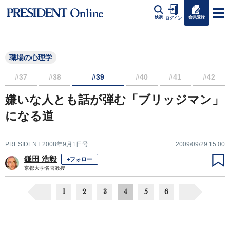
会員登録
検索
ログイン
職場の心理学
#37
#38
#39
#40
#41
#42
嫌いな人とも話が弾む「ブリッジマン」
になる道
PRESIDENT 2008年9月1日号
2009/09/29 15:00
鎌田 浩毅
+フォロー
京都大学名誉教授
1
2
3
4
5
6