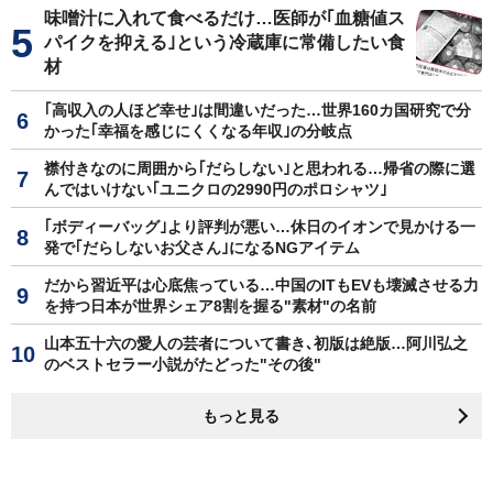
味噌汁に入れて食べるだけ…医師が｢血糖値ス
パイクを抑える｣という冷蔵庫に常備したい食
材
｢高収入の人ほど幸せ｣は間違いだった…世界160カ国研究で分
かった｢幸福を感じにくくなる年収｣の分岐点
襟付きなのに周囲から｢だらしない｣と思われる…帰省の際に選
んではいけない｢ユニクロの2990円のポロシャツ｣
｢ボディーバッグ｣より評判が悪い…休日のイオンで見かける一
発で｢だらしないお父さん｣になるNGアイテム
だから習近平は心底焦っている…中国のITもEVも壊滅させる力
を持つ日本が世界シェア8割を握る"素材"の名前
山本五十六の愛人の芸者について書き､初版は絶版…阿川弘之
のベストセラー小説がたどった"その後"
もっと見る