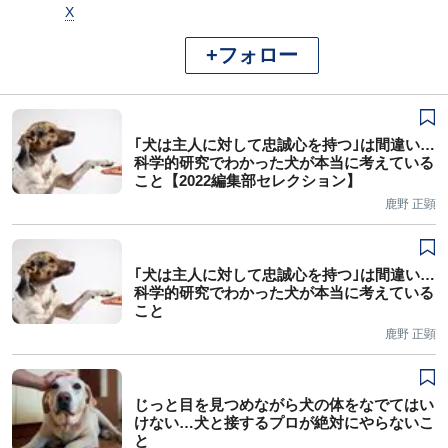
X
+フォロー
｢犬は主人に対して忠誠心を持つ｣は間違い…
科学的研究でわかった犬が本当に考えている
こと【2022編集部セレクション】
鹿野 正顕
｢犬は主人に対して忠誠心を持つ｣は間違い…
科学的研究でわかった犬が本当に考えている
こと
鹿野 正顕
じっと目を見つめながら犬の体をなでてはい
けない…犬と接するプロが絶対にやらないこ
と