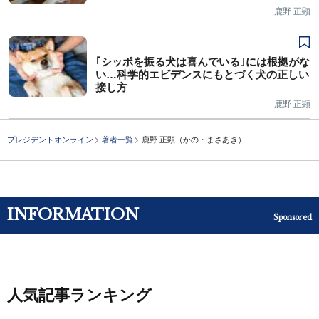
鹿野 正顕
｢シッポを振る犬は喜んでいる｣には根拠がな
い…科学的エビデンスにもとづく犬の正しい
接し方
鹿野 正顕
プレジデントオンライン
著者一覧
鹿野 正顕（かの・まさあき）
INFORMATION
Sponsored
人気記事ランキング