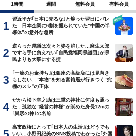
1時間
週間
無料会員
有料会員
習近平が｢日本に売るな｣と煽った翌日にバレ
た…日本企業に6割を握られていた"中国の半
導体"の意外な急所
逆らった県議は次々と姿を消した…麻生太郎
ですら手に負えない｢自民党福岡県議団｣が県
民よりも大事にする掟
｢一流のお金持ち｣は銀座の高級店には見向き
もしない…"本物"を知る富裕層が行きつく"究
極のスシ"の正体
だから松下幸之助は三重の神社に何度も通っ
た…孤独な"経営の神様"が崇めた身長12mの
｢異形の神｣の名前
高市政権にとって｢日本人の生活｣はどうでも
いい…小野田紀美のSNS投稿でわかった｢外国