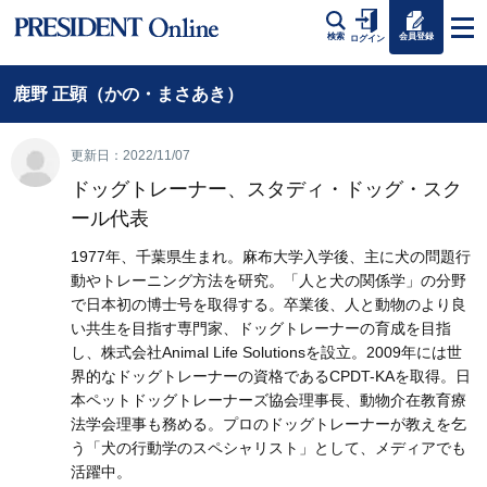
会員登録
検索
ログイン
鹿野 正顕（かの・まさあき）
更新日：2022/11/07
ドッグトレーナー、スタディ・ドッグ・スク
ール代表
1977年、千葉県生まれ。麻布大学入学後、主に犬の問題行
動やトレーニング方法を研究。「人と犬の関係学」の分野
で日本初の博士号を取得する。卒業後、人と動物のより良
い共生を目指す専門家、ドッグトレーナーの育成を目指
し、株式会社Animal Life Solutionsを設立。2009年には世
界的なドッグトレーナーの資格であるCPDT-KAを取得。日
本ペットドッグトレーナーズ協会理事長、動物介在教育療
法学会理事も務める。プロのドッグトレーナーが教えを乞
う「犬の行動学のスペシャリスト」として、メディアでも
活躍中。