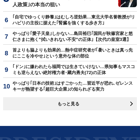
人政策｣の本当の狙い
｢自宅でゆっくり静養｣はむしろ逆効果…東北大学名誉教授がリ
ハビリの主役に据えた｢腎臓を強くする歩き方｣
やっぱり｢愛子天皇｣しかない…島田裕巳｢国民が秋篠宮家と悠
仁さまに抱く"拭いきれない不安"の正体｣【次代の皇室3選】
首よりも脇よりも効果的…熱中症研究者が｢暑いときは真っ先
にここを冷やせ｣という意外な体の部位
｢ドン｣に嫌われたら福岡では生きていけない…県知事もマスコ
ミも逆らえない絶対権力者･藏内勇夫(72)の正体
やっぱり｢日本の技術｣はすごかった…習近平が恐れ､ゼレンス
キーが熱望する｢超巨大企業｣の知られざる実力
もっと見る