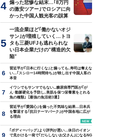
煽った悲惨な結末…｢8万円
の激安ツアー｣でロシアに向
かった中国人観光客の誤算
の本質
』（中公新書）より
一流企業ほど｢働かないオジ
サン｣が増殖していく…トヨ
タも三菱UFJも逃れられな
い日本企業だけの"構造的欠
陥"
習近平が｢日本に行くな｣と煽っても､寿司は奪えな
い…｢スシロー14時間待ち｣が映し出す中国人客の
本音
イワシでもサンマでもない...糖尿病専門医が｢が
ん･動脈硬化を予防し､美肌を保つ栄養素をとれる
魚の種類｣【最強の魚活術3選】
習近平が｢愛国心｣を煽った不気味な結果…日本兵
を撃退する｢抗日テーマパーク｣が中国各地に広が
る理由
｢ボディーバッグ｣より評判が悪い…休日のイオン
で見かける一発で｢だらしないお父さん｣になるNG