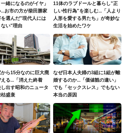
と一緒になるのがイヤ」
11体のラブドールと暮らし"正
...お市の方が柴田勝家
しい性行為"を楽しむ...「人より
害を選んだ"現代人には
人形を愛する男たち」が奇妙な
ない"理由
生活を始めたワケ
から15分なのに巨大廃
なぜ日本人夫婦の3組に1組が離
える...「消えた終着
婚するのか...「価値観の違い」
映し出す昭和のニュータ
でも「セックスレス」でもない
栄枯盛衰
本当の原因