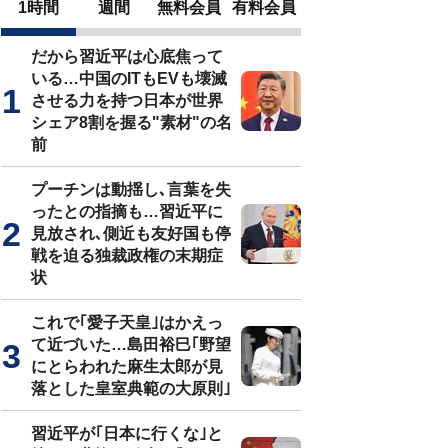
1時間
週間
無料会員
有料会員
だから習近平は心底焦って
いる…中国のITもEVも壊滅
させる力を持つ日本が世界
シェア8割を握る"素材"の名
前
プーチンは動揺し､言葉を失
ったとの指摘も…習近平に
見放され､側近も友好国も停
戦を迫る独裁政権の末期症
状
これで｢愛子天皇｣はかえっ
て近づいた…島田裕巳｢野望
にとらわれた麻生太郎が見
落とした皇室典範の大原則｣
習近平が｢日本に行くな｣と