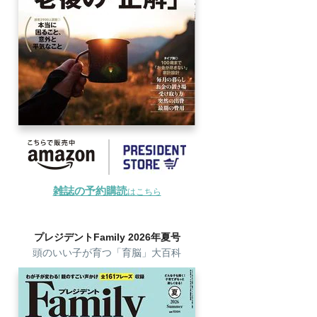
雑誌の予約購読
はこちら
プレジデントFamily 2026年夏号
頭のいい子が育つ「育脳」大百科