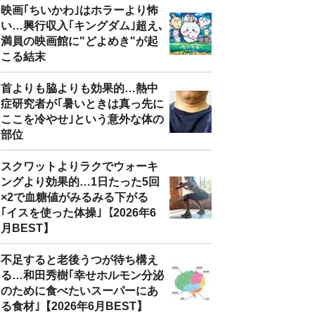
映画｢ちいかわ｣はホラーより怖
い…興行収入｢キングダム｣超え､
満員の映画館に"どよめき"が起
こる結末
首よりも脇よりも効果的…熱中
症研究者が｢暑いときは真っ先に
ここを冷やせ｣という意外な体の
部位
スクワットよりラクでウォーキ
ングより効果的…1日たった5回
×2で血糖値がみるみる下がる
｢イスを使った体操｣【2026年6
月BEST】
不足すると老後うつが待ち構え
る…和田秀樹｢幸せホルモン分泌
のために食べたいスーパーにあ
る食材｣【2026年6月BEST】