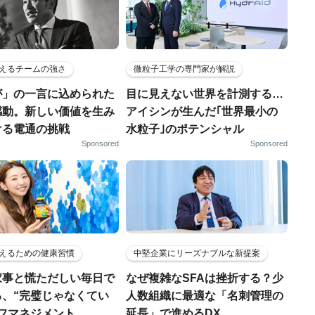
えるチームの強さ
微粒子工学の専門家が解説
が」の一言に込められた
目に見えない世界を計測する…
感動。新しい価値を生み
アイシンが生んだ｢世界最小の
ける電通の挑戦
水粒子｣のポテンシャル
Sponsored
Sponsored
えるための健康習慣
中堅企業にリーズナブルな新提案
家事と慌ただしい毎日で
なぜ複雑なSFAは挫折する？少
る、“完璧じゃなくてい
人数組織に最適な「名刺管理の
ルフマネジメント
延長」で進めるDX