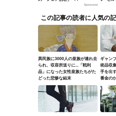
Sponsored
この記事の読者に人気の
異民族に3000人の皇族が連れ去
ギャン
られ、収容所送りに...「戦利
術品収集
品」になった女性皇族たちがた
手を出
どった悲惨な結末
番金の