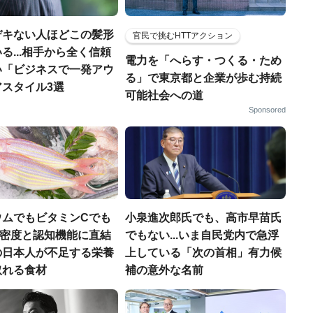
デキない人ほどこの髪形
官民で挑むHTTアクション
る...相手から全く信頼
電力を「へらす・つくる・ため
い「ビジネスで一発アウ
る」で東京都と企業が歩む持続
アスタイル3選
可能社会への道
Sponsored
ウムでもビタミンCでも
小泉進次郎氏でも、高市早苗氏
.骨密度と認知機能に直結
でもない...いま自民党内で急浮
の日本人が不足する栄養
上している「次の首相」有力候
取れる食材
補の意外な名前