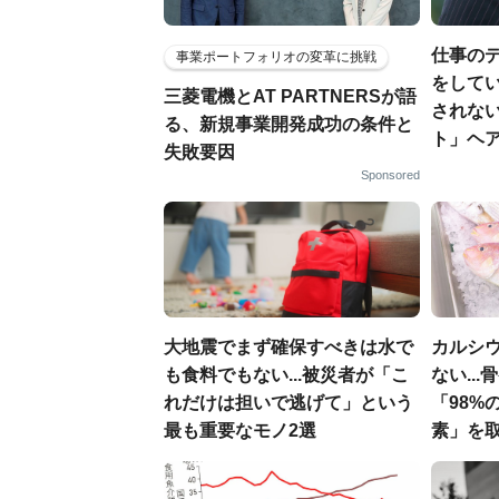
仕事の
事業ポートフォリオの変革に挑戦
をしてい
三菱電機とAT PARTNERSが語
されな
る、新規事業開発成功の条件と
ト」ヘ
失敗要因
Sponsored
大地震でまず確保すべきは水で
カルシ
も食料でもない...被災者が「こ
ない..
れだけは担いで逃げて」という
「98%
最も重要なモノ2選
素」を