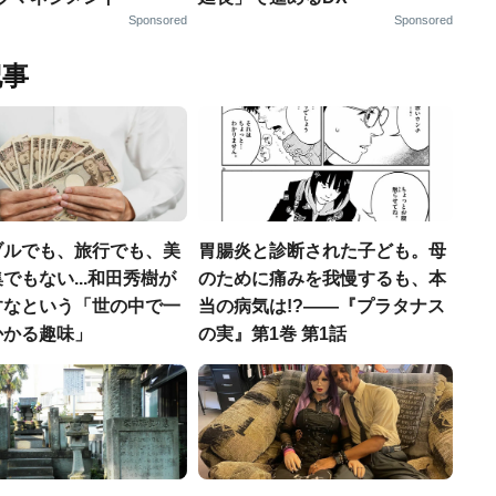
Sponsored
Sponsored
記事
ブルでも、旅行でも、美
胃腸炎と診断された子ども。母
でもない...和田秀樹が
のために痛みを我慢するも、本
すなという「世の中で一
当の病気は!?――『プラタナス
かかる趣味」
の実』第1巻 第1話