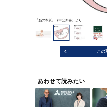
『
脳の本質
』（中公新書）より
この
あわせて読みたい