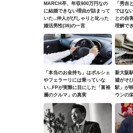
MARCH卒、年収900万円なの
「秀吉
に結婚できない理由が詰まって
ではない
いた...仲人がぴしゃりと叱った
との自
婚活男性(36)の一言
理解でき
「本当のお金持ち」はポルシェ
新大阪駅
やフェラーリには乗っていな
墟がそび
い...FPが実際に目にした「富裕
駅」が
層のクルマ」の真実
ウンの