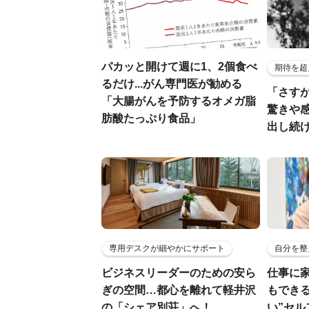
パカッと開けて週に1、2個食べ
期待を超
るだけ...がん専門医が勧める
「さす
「大腸がんを予防するオメガ脂
驚きや
肪酸たっぷり食品」
出し続
専用デスクが細やかにサポート
自分を整
ビジネスリーダーのための安ら
仕事に
ぎの空間…都心を離れて軽井沢
もでき
の「シェア別荘」へ！
い”セ