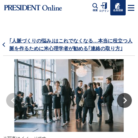
会員登録
検索
ログイン
｢人脈づくりの悩み｣はこれでなくなる…本当に役立つ人
脈を作るために米心理学者が勧める｢連絡の取り方｣