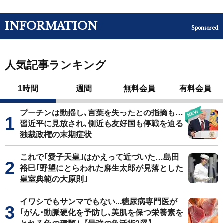
INFORMATION
Sponsored
人気記事ランキング
1時間
週間
無料会員
有料会員
プーチンは動揺し､言葉を失ったとの指摘も…
習近平に見放され､側近も友好国も停戦を迫る
独裁政権の末期症状
これで｢愛子天皇｣はかえって近づいた…島田
裕巳｢野望にとらわれた麻生太郎が見落とした
皇室典範の大原則｣
イワシでもサンマでもない...糖尿病専門医が
｢がん･動脈硬化を予防し､美肌を保つ栄養素を