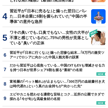
とれる魚の種類｣【最強の魚活術3選】
習近平が｢日本に売るな｣と煽った翌日にバレ
た…日本企業に6割を握られていた"中国の半
導体"の意外な急所
ワキの臭いでも､口臭でもない…女性の大半が
不潔と感じているのに､75%の男性が見落とし
ている"臭い"の正体
習近平が｢日本に行くな｣と煽った悲惨な結末…｢8万円の激安ツ
アー｣でロシアに向かった中国人観光客の誤算
だから習近平は心底焦っている…中国のITもEVも壊滅させる力
を持つ日本が世界シェア8割を握る"素材"の名前
富裕層の｢ペット離れ｣が止まらない…｢300万円の血統書付き犬
は時代遅れ｣という真のお金持ちが"向かった先"
エビやカニを想わせる濃密な旨味とコク…近所の公園でタダで
採れる｢今が旬｣な高級食材の名前