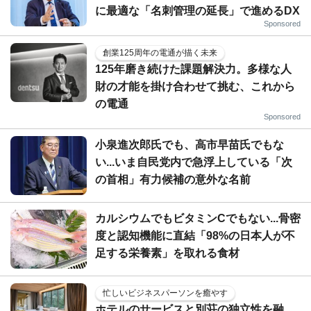
に最適な「名刺管理の延長」で進めるDX
Sponsored
創業125周年の電通が描く未来
125年磨き続けた課題解決力。多様な人
財の才能を掛け合わせて挑む、これから
の電通
Sponsored
小泉進次郎氏でも、高市早苗氏でもな
い...いま自民党内で急浮上している「次
の首相」有力候補の意外な名前
カルシウムでもビタミンCでもない...骨密
度と認知機能に直結「98%の日本人が不
足する栄養素」を取れる食材
忙しいビジネスパーソンを癒やす
ホテルのサービスと別荘の独立性を融