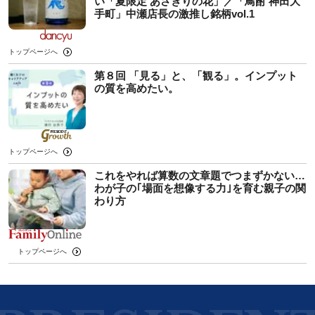
い「夏限定 あさぎりの花」／「鳥酎 神田大
手町」中瀬店長の激推し銘柄vol.1
トップページへ
第８回 「見る」と、「観る」。インプット
の質を高めたい。
トップページへ
これをやれば算数の文章題でつまずかない…
わが子の｢場面を想像する力｣を育む親子の関
わり方
トップページへ