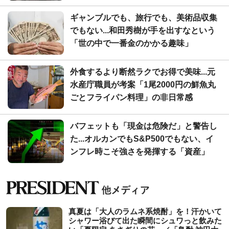
ギャンブルでも、旅行でも、美術品収集
でもない...和田秀樹が手を出すなという
「世の中で一番金のかかる趣味」
外食するより断然ラクでお得で美味...元
水産庁職員が考案「1尾2000円の鮮魚丸
ごとフライパン料理」の非日常感
バフェットも「現金は危険だ」と警告し
た...オルカンでもS&P500でもない、イ
ンフレ時こそ強さを発揮する「資産」
真夏は「大人のラムネ系焼酎」を！汗かいて
シャワー浴びて出た瞬間にシュワっと飲みた