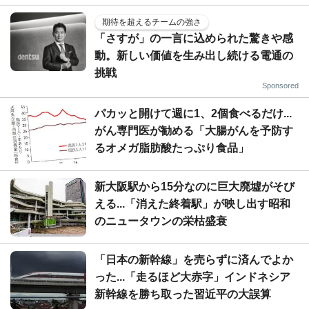
期待を超えるチームの強さ
「さすが」の一言に込められた驚きや感
動。新しい価値を生み出し続ける電通の
挑戦
Sponsored
パカッと開けて週に1、2個食べるだけ...
がん専門医が勧める「大腸がんを予防す
るオメガ脂肪酸たっぷり食品」
新大阪駅から15分なのに巨大廃墟がそび
える...「消えた終着駅」が映し出す昭和
のニュータウンの栄枯盛衰
「日本の新幹線」を売らずに済んでよか
った...「走るほど大赤字」インドネシア
新幹線を勝ち取った習近平の大誤算