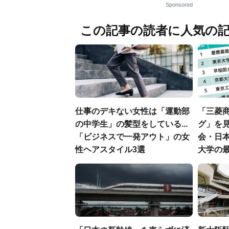
Sponsored
この記事の読者に人気の
仕事のデキない女性は「運動部
「三菱商
の中学生」の髪型をしている...
グ」を見
「ビジネスで一発アウト」の女
会・日
性ヘアスタイル3選
大学の