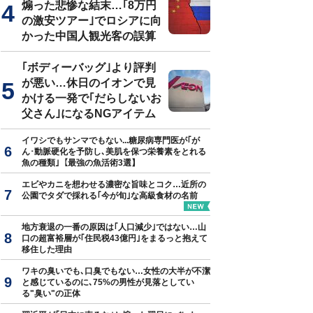
煽った悲惨な結末…｢8万円
の激安ツアー｣でロシアに向
かった中国人観光客の誤算
｢ボディーバッグ｣より評判
が悪い…休日のイオンで見
かける一発で｢だらしないお
父さん｣になるNGアイテム
イワシでもサンマでもない...糖尿病専門医が｢が
ん･動脈硬化を予防し､美肌を保つ栄養素をとれる
魚の種類｣【最強の魚活術3選】
エビやカニを想わせる濃密な旨味とコク…近所の
公園でタダで採れる｢今が旬｣な高級食材の名前
地方衰退の一番の原因は｢人口減少｣ではない…山
口の超富裕層が｢住民税43億円｣をまるっと抱えて
移住した理由
ワキの臭いでも､口臭でもない…女性の大半が不潔
と感じているのに､75%の男性が見落としてい
る"臭い"の正体