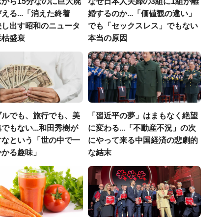
から15分なのに巨大廃
なぜ日本人夫婦の3組に1組が離
える...「消えた終着
婚するのか...「価値観の違い」
映し出す昭和のニュータ
でも「セックスレス」でもない
栄枯盛衰
本当の原因
ブルでも、旅行でも、美
「習近平の夢」はまもなく絶望
でもない...和田秀樹が
に変わる...「不動産不況」の次
すなという「世の中で一
にやって来る中国経済の悲劇的
かかる趣味」
な結末