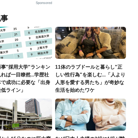
Sponsored
記事
事"採用大学"ランキン
11体のラブドールと暮らし"正
れば一目瞭然...学歴社
しい性行為"を楽しむ...「人より
本で成功に必要な「出身
人形を愛する男たち」が奇妙な
最低ライン」
生活を始めたワケ