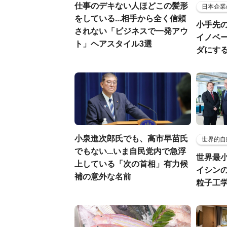
仕事のデキない人ほどこの髪形
日本企業
をしている...相手から全く信頼
小手先
されない「ビジネスで一発アウ
イノベ
ト」ヘアスタイル3選
ダにす
小泉進次郎氏でも、高市早苗氏
世界的自
でもない...いま自民党内で急浮
世界最
上している「次の首相」有力候
イシンの
補の意外な名前
粒子工