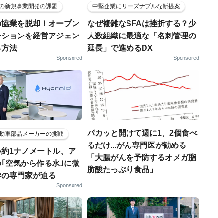
の新規事業開発の課題
中堅企業にリーズナブルな新提案
の協業を脱却！オープン
なぜ複雑なSFAは挫折する？少
ーションを経営アジェン
人数組織に最適な「名刺管理の
る方法
延長」で進めるDX
Sponsored
Sponsored
パカッと開けて週に1、2個食べ
動車部品メーカーの挑戦
るだけ...がん専門医が勧める
小約1ナノメートル、ア
「大腸がんを予防するオメガ脂
｢空気から作る水｣に微
肪酸たっぷり食品」
学の専門家が迫る
Sponsored