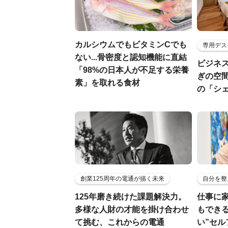
カルシウムでもビタミンCでも
専用デス
ない...骨密度と認知機能に直結
ビジネ
「98%の日本人が不足する栄養
ぎの空
素」を取れる食材
の「シ
創業125周年の電通が描く未来
自分を整
125年磨き続けた課題解決力。
仕事に
多様な人財の才能を掛け合わせ
もでき
て挑む、これからの電通
い”セ