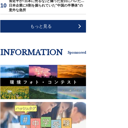
習近平が｢日本に売るな｣と煽った翌日にバレた…
日本企業に6割を握られていた"中国の半導体"の
意外な急所
もっと見る
INFORMATION
Sponsored