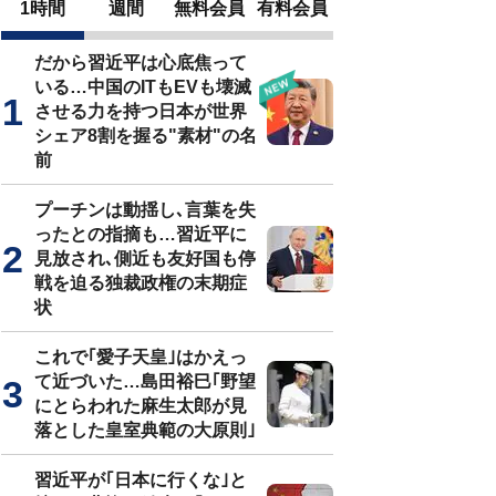
1時間
週間
無料会員
有料会員
だから習近平は心底焦って
いる…中国のITもEVも壊滅
させる力を持つ日本が世界
シェア8割を握る"素材"の名
前
プーチンは動揺し､言葉を失
ったとの指摘も…習近平に
見放され､側近も友好国も停
戦を迫る独裁政権の末期症
状
これで｢愛子天皇｣はかえっ
て近づいた…島田裕巳｢野望
にとらわれた麻生太郎が見
落とした皇室典範の大原則｣
習近平が｢日本に行くな｣と