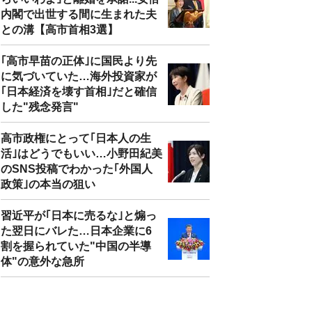
内閣で出世する間に生まれた夫
との溝【高市首相3選】
｢高市早苗の正体｣に国民より先
に気づいていた…海外投資家が
｢日本経済を壊す首相｣だと確信
した"残念発言"
高市政権にとって｢日本人の生
活｣はどうでもいい…小野田紀美
のSNS投稿でわかった｢外国人
政策｣の本当の狙い
習近平が｢日本に売るな｣と煽っ
た翌日にバレた…日本企業に6
割を握られていた"中国の半導
体"の意外な急所