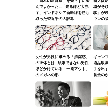
「日本の新幹線」を売らずに済
新大阪駅
んでよかった...「走るほど大赤
墟がそび
字」インドネシア新幹線を勝ち
駅」が
取った習近平の大誤算
ウンの
女性が男性に求める「清潔感」
ギャン
の正体とは...結婚できない男性
術品収集
ほどかけている「一発アウト」
手を出
のメガネの形
番金の