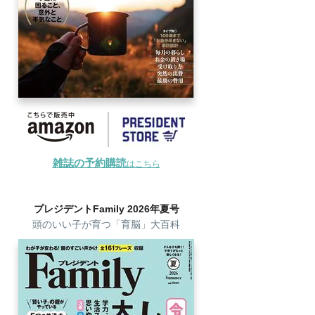
雑誌の予約購読
はこちら
プレジデントFamily 2026年夏号
頭のいい子が育つ「育脳」大百科