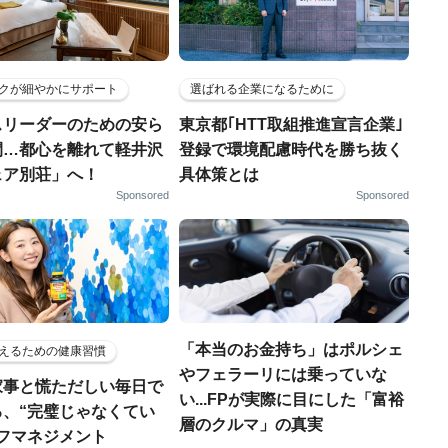
クが細やかにサポート
選ばれる企業になるために
スリーダーのための安ら
東京都｢HTT取組推進宣言企業｣
間…都心を離れて軽井沢
登録で環境配慮時代を勝ち抜く
ェア別荘」へ！
具体策とは
Sponsored
Sponsored
「本当のお金持ち」はポルシェ
えるための健康習慣
やフェラーリには乗っていな
家事と慌ただしい毎日で
い...FPが実際に目にした「富裕
る、“完璧じゃなくてい
層のクルマ」の真実
ルフマネジメント