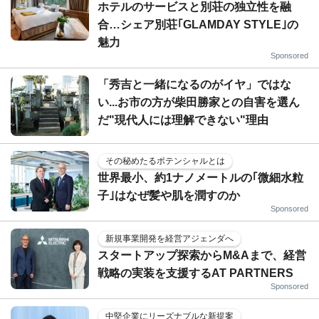
ホテルのサービスと別荘の独立性を融
合…シェア別荘｢GLAMDAY STYLE｣の
魅力
Sponsored
「秀吉と一緒になるのがイヤ」ではな
い...お市の方が柴田勝家との自害を選ん
だ"現代人には理解できない"理由
その秘めたるポテンシャルとは
世界最小、約1ナノメートルの｢微細水粒
子｣はなぜ髪や肌を潤すのか
Sponsored
新規事業開発を経営アジェンダへ
スタートアップ探索からM&Aまで、経営
戦略の実装を支援するAT PARTNERS
Sponsored
中堅企業にリーズナブルな新提案