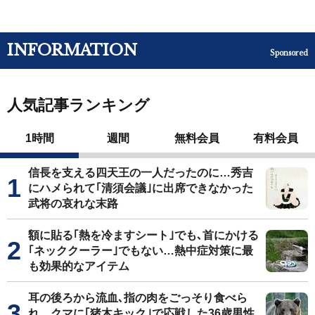
INFORMATION
Sponsored
人気記事ランキング
1時間
週間
無料会員
有料会員
信長を支える四天王の一人だったのに…秀吉
にハメられて｢清須会議｣に出席できなかった
武将の哀れな末路
額に貼る｢熱を冷ますシート｣でも､首にかける
｢ネッククーラー｣でもない…熱中症対策に最
も効果的なアイテム
耳の後ろから流血､指の肉をごっそり食べら
れ…クマに｢猪木キック｣で応戦した36歳男性