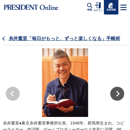
会員登録
検索
ログイン
糸井重里「毎日がもっと、ずっと楽しくなる」手帳術
糸井重里●東京糸井重里事務所社長。1948年、群馬県生まれ。コピ
ーライター、作詞家、ゲームプロデューサーなど多彩に活躍。98