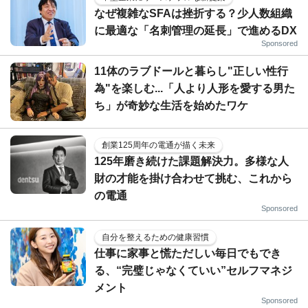
なぜ複雑なSFAは挫折する？少人数組織
に最適な「名刺管理の延長」で進めるDX
Sponsored
11体のラブドールと暮らし"正しい性行
為"を楽しむ...「人より人形を愛する男た
ち」が奇妙な生活を始めたワケ
創業125周年の電通が描く未来
125年磨き続けた課題解決力。多様な人
財の才能を掛け合わせて挑む、これから
の電通
Sponsored
自分を整えるための健康習慣
仕事に家事と慌ただしい毎日でもでき
る、“完璧じゃなくていい”セルフマネジ
メント
Sponsored