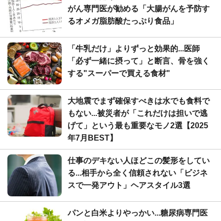
がん専門医が勧める「大腸がんを予防す
るオメガ脂肪酸たっぷり食品」
「牛乳だけ」よりずっと効果的...医師
「必ず一緒に摂って」と断言、骨を強く
する"スーパーで買える食材"
大地震でまず確保すべきは水でも食料で
もない...被災者が「これだけは担いで逃
げて」という最も重要なモノ2選【2025
年7月BEST】
仕事のデキない人ほどこの髪形をしてい
る...相手から全く信頼されない「ビジネ
スで一発アウト」ヘアスタイル3選
パンと白米よりやっかい...糖尿病専門医