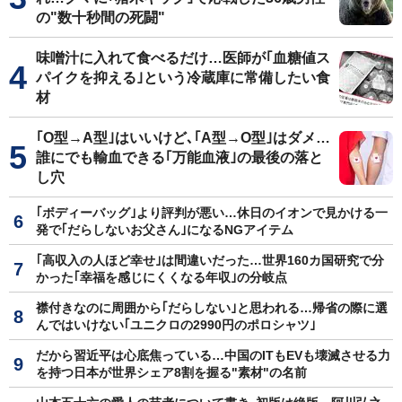
の"数十秒間の死闘"
味噌汁に入れて食べるだけ…医師が｢血糖値ス
パイクを抑える｣という冷蔵庫に常備したい食
材
｢O型→A型｣はいいけど､｢A型→O型｣はダメ…
誰にでも輸血できる｢万能血液｣の最後の落と
し穴
｢ボディーバッグ｣より評判が悪い…休日のイオンで見かける一
発で｢だらしないお父さん｣になるNGアイテム
｢高収入の人ほど幸せ｣は間違いだった…世界160カ国研究で分
かった｢幸福を感じにくくなる年収｣の分岐点
襟付きなのに周囲から｢だらしない｣と思われる…帰省の際に選
んではいけない｢ユニクロの2990円のポロシャツ｣
だから習近平は心底焦っている…中国のITもEVも壊滅させる力
を持つ日本が世界シェア8割を握る"素材"の名前