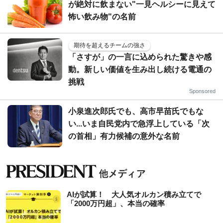
が絶対に飲まない"一見ヘルシーに見えて
怖い飲み物"の名前
期待を超えるチームの強さ
「さすが」の一言に込められた驚きや感
動。新しい価値を生み出し続ける電通の
挑戦
Sponsored
小泉進次郎氏でも、高市早苗氏でもな
い...いま自民党内で急浮上している「次
の首相」有力候補の意外な名前
AIが試算！ 大人気オルカン積み立てで
「2000万円超」、本当の確率