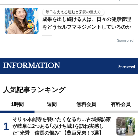
毎日を支える運動と栄養の整え方
成果を出し続ける人は、日々の健康管理
をどうセルフマネジメントしているのか
——
Sponsored
INFORMATION
Sponsored
人気記事ランキング
1時間
週間
無料会員
有料会員
そりゃ本能寺を襲いたくなるわ…古城探訪家
が岐阜に2つある｢あけち城｣を訪ね実感し
た"光秀→信長の恨み"【豊臣兄弟！3選】