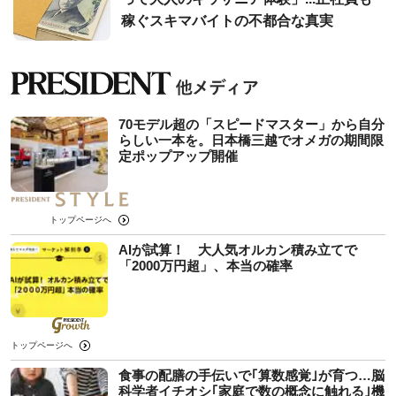
稼ぐスキマバイトの不都合な真実
70モデル超の「スピードマスター」から自分
らしい一本を。日本橋三越でオメガの期間限
定ポップアップ開催
トップページへ
AIが試算！ 大人気オルカン積み立てで
「2000万円超」、本当の確率
トップページへ
食事の配膳の手伝いで｢算数感覚｣が育つ…脳
科学者イチオシ｢家庭で数の概念に触れる｣機