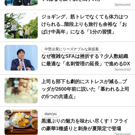
Sponsored
ジョギング、筋トレでなくても体力はつ
けられる...階段上りも旅行も余裕な「お
ばけ中高年」になる「1分の習慣」
中堅企業にリーズナブルな新提案
なぜ複雑なSFAは挫折する？少人数組織
に最適な「名刺管理の延長」で進めるDX
Sponsored
上司も部下も劇的にストレスが減る...ブ
ッダが2600年前に説いた「慕われる上司
の5つの共通点」
dancyu
黒瀬ぶりの魅力を味わい尽くす！フライ
の豪華3種盛りと刺身が夏限定で登場
Sponsored