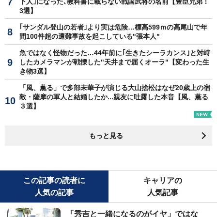
下人｣になった､教科書に載らない戦国武将の名前【豊臣兄弟！
3選】
｢サンダル登山の若者｣より実は危険…標高599ｍの高尾山で年
間100件超の遭難事故を起こしている"張本人"
魚ではなく怪物だった…44年前に｢生きたシーラカンス｣と対峙
したカメラマンが戦慄した"天井まで届くオーラ"【変わった生
き物3選】
「風、薫る」で多部未華子が演じる大山捨松はなぜ20歳上の宿
敵・薩摩の軍人と結婚したか...親友に吐露した本音【風、薫る
３選】
もっと見る
この記事の読者に
キャリアの
人気の記事
人気記事
「秀吉と一緒になるのがイヤ」ではな