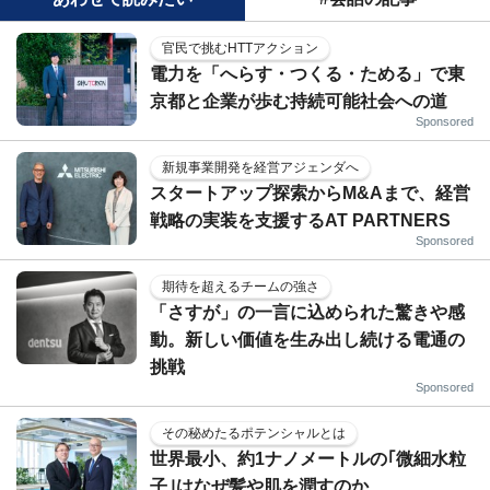
官民で挑むHTTアクション
電力を「へらす・つくる・ためる」で東
京都と企業が歩む持続可能社会への道
Sponsored
新規事業開発を経営アジェンダへ
スタートアップ探索からM&Aまで、経営
戦略の実装を支援するAT PARTNERS
Sponsored
期待を超えるチームの強さ
「さすが」の一言に込められた驚きや感
動。新しい価値を生み出し続ける電通の
挑戦
Sponsored
その秘めたるポテンシャルとは
世界最小、約1ナノメートルの｢微細水粒
子｣はなぜ髪や肌を潤すのか