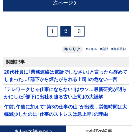
次ページ
1
2
3
キャリア
#スキル
#会話
#書籍抜粋
関連記事
20代社員に｢業務連絡は電話でしなさい｣と言ったら辞めて
しまった…｢部下から煙たがられる上司｣の危ない一言
｢テレワークじゃ仕事にならない｣はウソ…最新研究が明ら
かにした｢部下に出社を迫る古い上司｣の大誤解
午前､午後に加えて"第3の仕事の山"が出現…労働時間は大
幅減少したのに｢仕事のストレスは急上昇｣の理由
あわせて読みたい
#会話の記事