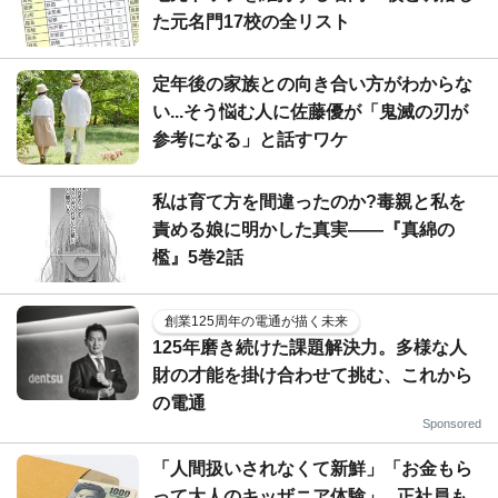
た元名門17校の全リスト
定年後の家族との向き合い方がわからな
い...そう悩む人に佐藤優が「鬼滅の刃が
参考になる」と話すワケ
私は育て方を間違ったのか?毒親と私を
責める娘に明かした真実――『真綿の
檻』5巻2話
創業125周年の電通が描く未来
125年磨き続けた課題解決力。多様な人
財の才能を掛け合わせて挑む、これから
の電通
Sponsored
「人間扱いされなくて新鮮」「お金もら
って大人のキッザニア体験」...正社員も