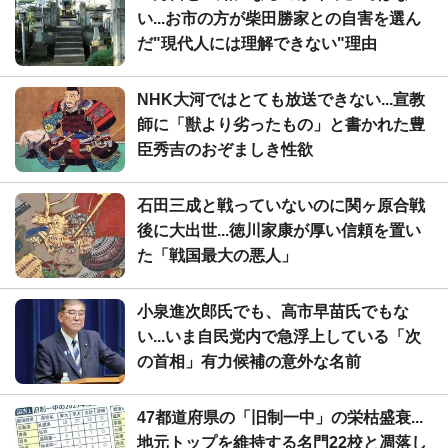
い...お市の方が柴田勝家との自害を選ん
だ"現代人には理解できない"理由
NHK大河ではとても放送できない...宣教
師に「獣より劣ったもの」と書かれた豊
臣秀吉のおぞましき性欲
石田三成と戦っていないのに関ヶ原合戦
後に大出世...徳川家康が厚い信頼を置い
た「戦国最大の悪人」
小泉進次郎氏でも、高市早苗氏でもな
い...いま自民党内で急浮上している「次
の首相」有力候補の意外な名前
47都道府県の「旧制一中」の栄枯盛衰...
地元トップを維持する名門22校と凋落し