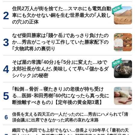
住民2万人が街を捨てた…スマホにも電気自動
車にも欠かせない銅を生む世界最大の｢人殺し
の穴｣の正体
なぜ柴田勝家は｢賤ケ岳｣であっさり負けたの
か…秀吉がこっそり工作していた勝家配下の
｢大物武将｣の裏切り
そば屋の常識｢40分｣を｢5分｣に変えた…ゆで
太郎社長が生んだ､美味しくて早い｢儲かるダ
シパック｣の秘密
｢転倒→骨折→寝たきり｣の老後が待ち受け
る…医師･和田秀樹｢60代になったら真っ先に
断捨離すべきもの｣【定年後の黄金期3選】
信長を支える四天王の一人だったのに…秀吉にハメられて｢清
須会議｣に出席できなかった武将の哀れな末路
織田でも武田でも上杉でもない…信長より20年早く｢最初の天