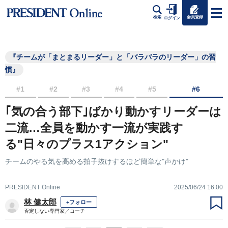
会員登録
検索
ログイン
『チームが「まとまるリーダー」と「バラバラのリーダー」の習
慣』
#1
#2
#3
#4
#5
#6
｢気の合う部下｣ばかり動かすリーダーは
二流…全員を動かす一流が実践す
る"日々のプラス1アクション"
チームのやる気を高める拍子抜けするほど簡単な"声かけ"
PRESIDENT Online
2025/06/24 16:00
林 健太郎
+フォロー
否定しない専門家／コーチ