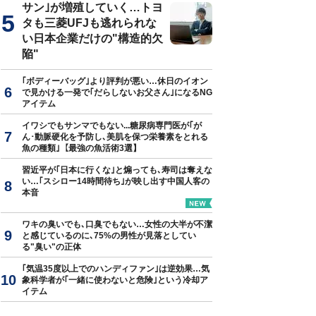
サン｣が増殖していく…トヨ
タも三菱UFJも逃れられな
い日本企業だけの"構造的欠
陥"
｢ボディーバッグ｣より評判が悪い…休日のイオン
で見かける一発で｢だらしないお父さん｣になるNG
アイテム
イワシでもサンマでもない...糖尿病専門医が｢が
ん･動脈硬化を予防し､美肌を保つ栄養素をとれる
魚の種類｣【最強の魚活術3選】
習近平が｢日本に行くな｣と煽っても､寿司は奪えな
い…｢スシロー14時間待ち｣が映し出す中国人客の
本音
ワキの臭いでも､口臭でもない…女性の大半が不潔
と感じているのに､75%の男性が見落としてい
る"臭い"の正体
｢気温35度以上でのハンディファン｣は逆効果…気
象科学者が｢一緒に使わないと危険｣という冷却ア
イテム