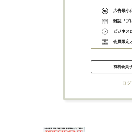
広告最小
雑誌『プ
ビジネス
会員限定
有料会員
ログ