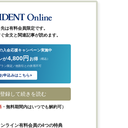
ら先は有料会員限定です。
すぐ全文と関連記事が読めます。
の入会応援キャンペーン実施中
4,800円
ンが
お得
（税込）
プラン限定／他割引との併用不可
お申込みはこちら
登録して続きを読む
料
・無料期間内はいつでも解約可）
ンライン有料会員の4つの特典