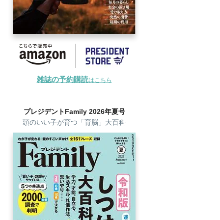
雑誌の予約購読
はこちら
プレジデントFamily 2026年夏号
頭のいい子が育つ「育脳」大百科