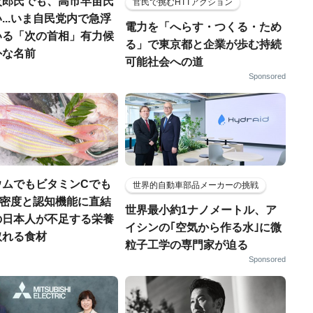
次郎氏でも、高市早苗氏
官民で挑むHTTアクション
...いま自民党内で急浮
電力を「へらす・つくる・ため
いる「次の首相」有力候
る」で東京都と企業が歩む持続
外な名前
可能社会への道
Sponsored
ウムでもビタミンCでも
世界的自動車部品メーカーの挑戦
.骨密度と認知機能に直結
世界最小約1ナノメートル、ア
の日本人が不足する栄養
イシンの｢空気から作る水｣に微
取れる食材
粒子工学の専門家が迫る
Sponsored