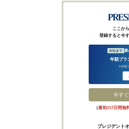
ここか
登録すると今
夏
8/31まで
年額プラ
※年額
今すぐ
（
最初の7日間無
プレジデントオ