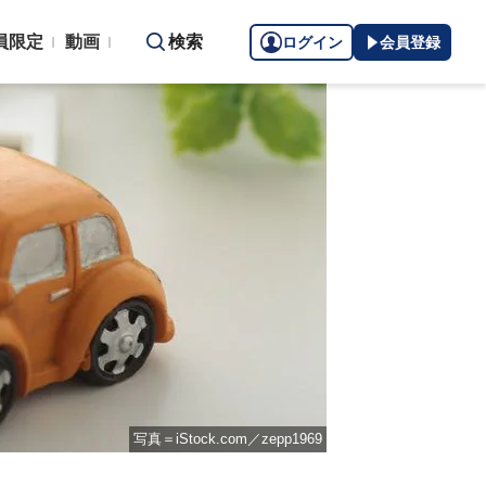
員限定
動画
検索
ログイン
会員登録
写真＝iStock.com／zepp1969