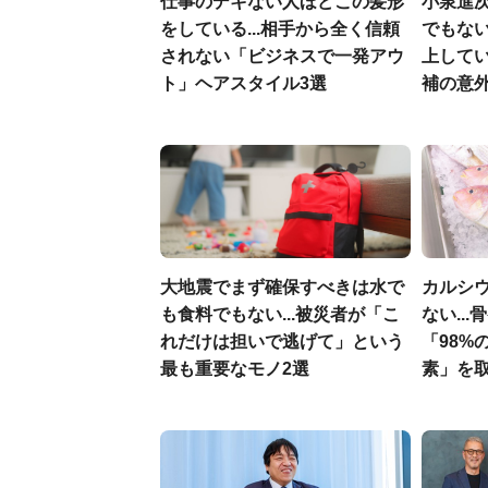
仕事のデキない人ほどこの髪形
小泉進
をしている...相手から全く信頼
でもない
されない「ビジネスで一発アウ
上して
ト」ヘアスタイル3選
補の意
大地震でまず確保すべきは水で
カルシ
も食料でもない...被災者が「こ
ない..
れだけは担いで逃げて」という
「98%
最も重要なモノ2選
素」を