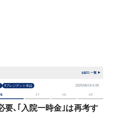
#4
/21 一覧
▶
2025/06/19 6:00
険
#プレジデント本誌
#6
#7
#8
#9
必要､｢入院一時金｣は再考す