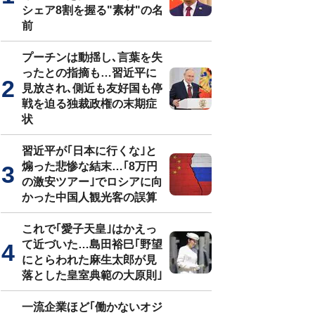
シェア8割を握る"素材"の名
前
プーチンは動揺し､言葉を失
ったとの指摘も…習近平に
見放され､側近も友好国も停
戦を迫る独裁政権の末期症
状
習近平が｢日本に行くな｣と
煽った悲惨な結末…｢8万円
の激安ツアー｣でロシアに向
かった中国人観光客の誤算
これで｢愛子天皇｣はかえっ
て近づいた…島田裕巳｢野望
にとらわれた麻生太郎が見
落とした皇室典範の大原則｣
一流企業ほど｢働かないオジ