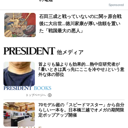
Sponsored
石田三成と戦っていないのに関ヶ原合戦
後に大出世...徳川家康が厚い信頼を置い
た「戦国最大の悪人」
首よりも脇よりも効果的…熱中症研究者が
｢暑いときは真っ先にここを冷やせ｣という意
外な体の部位
トップページへ
70モデル超の「スピードマスター」から自分
らしい一本を。日本橋三越でオメガの期間限
定ポップアップ開催