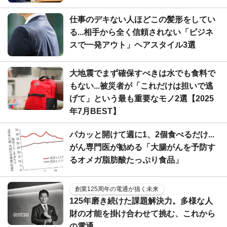
仕事のデキない人ほどこの髪形をしてい
る...相手から全く信頼されない「ビジネ
スで一発アウト」ヘアスタイル3選
大地震でまず確保すべきは水でも食料で
もない...被災者が「これだけは担いで逃
げて」という最も重要なモノ2選【2025
年7月BEST】
パカッと開けて週に1、2個食べるだけ...
がん専門医が勧める「大腸がんを予防す
るオメガ脂肪酸たっぷり食品」
創業125周年の電通が描く未来
125年磨き続けた課題解決力。多様な人
財の才能を掛け合わせて挑む、これから
の電通