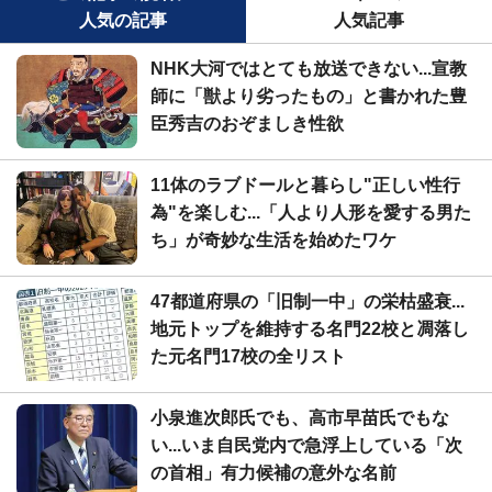
人気の記事
人気記事
NHK大河ではとても放送できない...宣教
師に「獣より劣ったもの」と書かれた豊
臣秀吉のおぞましき性欲
11体のラブドールと暮らし"正しい性行
為"を楽しむ...「人より人形を愛する男た
ち」が奇妙な生活を始めたワケ
47都道府県の「旧制一中」の栄枯盛衰...
地元トップを維持する名門22校と凋落し
た元名門17校の全リスト
小泉進次郎氏でも、高市早苗氏でもな
い...いま自民党内で急浮上している「次
の首相」有力候補の意外な名前