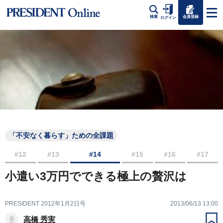
会員登録
検索
ログイン
「不安なく暮らす」ための全課題
#12
#13
#14
#15
#16
#17
小遣い3万円でできる極上の贅沢は
PRESIDENT 2012年1月2日号
2013/06/13 13:00
高橋 秀実