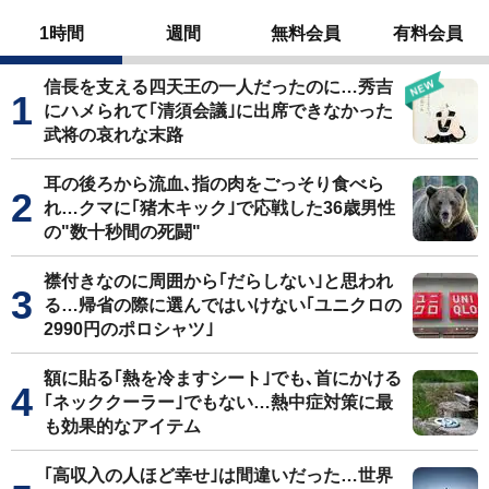
1時間
週間
無料会員
有料会員
信長を支える四天王の一人だったのに…秀吉
にハメられて｢清須会議｣に出席できなかった
武将の哀れな末路
耳の後ろから流血､指の肉をごっそり食べら
れ…クマに｢猪木キック｣で応戦した36歳男性
の"数十秒間の死闘"
襟付きなのに周囲から｢だらしない｣と思われ
る…帰省の際に選んではいけない｢ユニクロの
2990円のポロシャツ｣
額に貼る｢熱を冷ますシート｣でも､首にかける
｢ネッククーラー｣でもない…熱中症対策に最
も効果的なアイテム
｢高収入の人ほど幸せ｣は間違いだった…世界