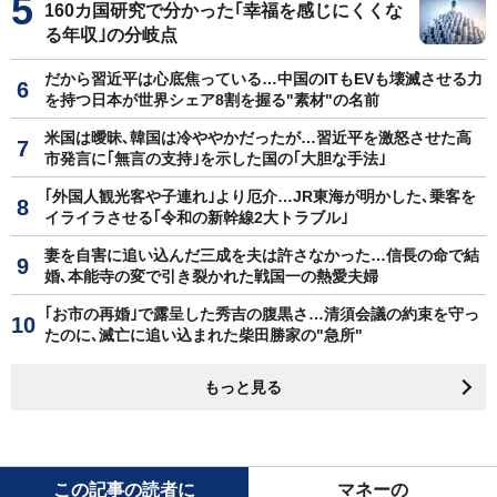
160カ国研究で分かった｢幸福を感じにくくな
る年収｣の分岐点
だから習近平は心底焦っている…中国のITもEVも壊滅させる力
を持つ日本が世界シェア8割を握る"素材"の名前
米国は曖昧､韓国は冷ややかだったが…習近平を激怒させた高
市発言に｢無言の支持｣を示した国の｢大胆な手法｣
｢外国人観光客や子連れ｣より厄介…JR東海が明かした､乗客を
イライラさせる｢令和の新幹線2大トラブル｣
妻を自害に追い込んだ三成を夫は許さなかった…信長の命で結
婚､本能寺の変で引き裂かれた戦国一の熱愛夫婦
｢お市の再婚｣で露呈した秀吉の腹黒さ…清須会議の約束を守っ
たのに､滅亡に追い込まれた柴田勝家の"急所"
もっと見る
この記事の読者に
マネーの