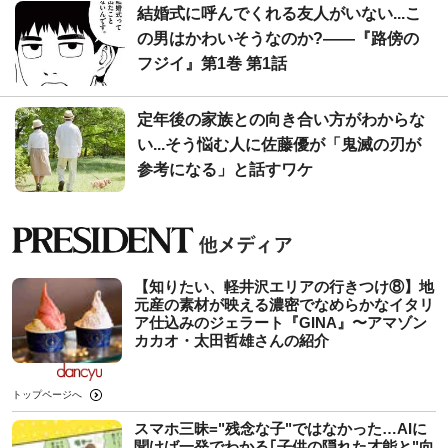
結婚式に呼んでくれる友人がいない...こ
の男はかわいそうなのか?――『路傍の
フジイ』第1巻 第1話
定年後の家族との向き合い方がわからな
い...そう悩む人に佐藤優が「鬼滅の刃が
参考になる」と話すワケ
【知りたい、軽井沢エリアの行きつけ⑧】地
元産の素材が映える濃密でなめらかなイタリ
ア仕込みのジェラート『GINA』〜アマゾン
カカオ・太田哲雄さんの紹介
トップページへ
スマホ三昧="残念な子"ではなかった…AIに
聞けば一発でわかる｢子供の隠れた才能と"向