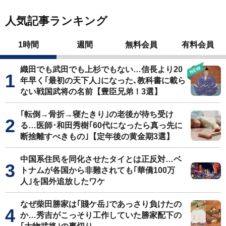
人気記事ランキング
1時間
週間
無料会員
有料会員
織田でも武田でも上杉でもない…信長より20
年早く｢最初の天下人｣になった､教科書に載ら
ない戦国武将の名前【豊臣兄弟！3選】
｢転倒→骨折→寝たきり｣の老後が待ち受け
る…医師･和田秀樹｢60代になったら真っ先に
断捨離すべきもの｣【定年後の黄金期3選】
中国系住民を同化させたタイとは正反対…ベ
トナムが各国から非難されても｢華僑100万
人｣を国外追放したワケ
なぜ柴田勝家は｢賤ケ岳｣であっさり負けたの
か…秀吉がこっそり工作していた勝家配下の