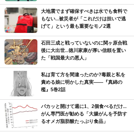
大地震でまず確保すべきは水でも食料で
もない...被災者が「これだけは担いで逃
げて」という最も重要なモノ2選
石田三成と戦っていないのに関ヶ原合戦
後に大出世...徳川家康が厚い信頼を置い
た「戦国最大の悪人」
私は育て方を間違ったのか?毒親と私を
責める娘に明かした真実――『真綿の
檻』5巻2話
パカッと開けて週に1、2個食べるだけ...
がん専門医が勧める「大腸がんを予防す
るオメガ脂肪酸たっぷり食品」