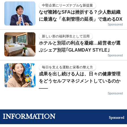
中堅企業にリーズナブルな新提案
なぜ複雑なSFAは挫折する？少人数組織
に最適な「名刺管理の延長」で進めるDX
Sponsored
新しい形の福利厚生として活用
ホテルと別荘の利点を凝縮…経営者が選
ぶシェア別荘｢GLAMDAY STYLE｣
Sponsored
毎日を支える運動と栄養の整え方
成果を出し続ける人は、日々の健康管理
をどうセルフマネジメントしているのか
——
Sponsored
INFORMATION
Sponsored