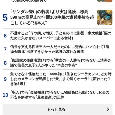
｢大物武将｣の裏切り
｢サンダル登山の若者｣より実は危険…標高
599ｍの高尾山で年間100件超の遭難事故を起
こしている"張本人"
不足すると｢うつ病｣が増え､子どものIQに影響…東大教授｢脳の
ために欠かせないスーパーにある食材｣
信長を支える四天王の一人だったのに…秀吉にハメられて｢清
須会議｣に出席できなかった武将の哀れな末路
｢織田家の後継者選び｣でも｢秀吉の一人勝ち｣でもない…清洲会
議で信長の息子2人が争った"本当の争点"
魚ではなく怪物だった…44年前に｢生きたシーラカンス｣と対峙
したカメラマンが戦慄した"天井まで届くオーラ"【変わった生
き物3選】
｢収入｣でも｢金融知識｣でもない…物価高にも動じない､お金の
不安を解消する｢最強資産｣の正体
もっと見る