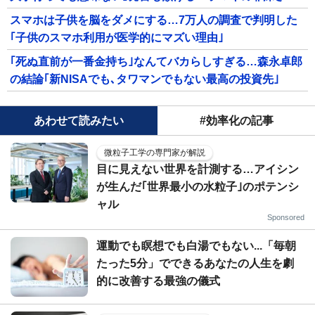
スマホは子供を脳をダメにする…7万人の調査で判明した
｢子供のスマホ利用が医学的にマズい理由｣
｢死ぬ直前が一番金持ち｣なんてバカらしすぎる…森永卓郎
の結論｢新NISAでも､タワマンでもない最高の投資先｣
あわせて読みたい
#効率化の記事
微粒子工学の専門家が解説
目に見えない世界を計測する…アイシン
が生んだ｢世界最小の水粒子｣のポテンシ
ャル
Sponsored
運動でも瞑想でも白湯でもない...「毎朝
たった5分」でできるあなたの人生を劇
的に改善する最強の儀式