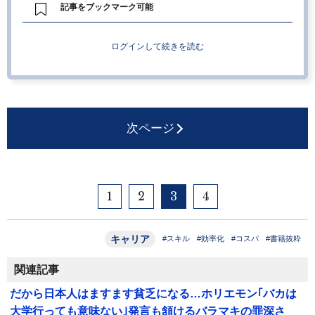
記事をブックマーク可能
ログインして続きを読む
次ページ
1
2
3
4
キャリア
#スキル
#効率化
#コスパ
#書籍抜粋
関連記事
だから日本人はますます貧乏になる…ホリエモン｢バカは
大学行っても意味ない｣発言も頷けるバラマキの罪深さ