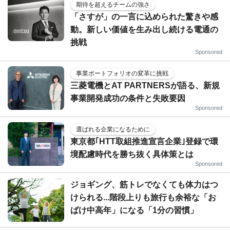
期待を超えるチームの強さ
「さすが」の一言に込められた驚きや感
動。新しい価値を生み出し続ける電通の
挑戦
Sponsored
事業ポートフォリオの変革に挑戦
三菱電機とAT PARTNERSが語る、新規
事業開発成功の条件と失敗要因
Sponsored
選ばれる企業になるために
東京都｢HTT取組推進宣言企業｣登録で環
境配慮時代を勝ち抜く具体策とは
Sponsored
ジョギング、筋トレでなくても体力はつ
けられる...階段上りも旅行も余裕な「お
ばけ中高年」になる「1分の習慣」