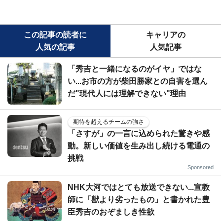
この記事の読者に
キャリアの
人気の記事
人気記事
「秀吉と一緒になるのがイヤ」ではな
い...お市の方が柴田勝家との自害を選ん
だ"現代人には理解できない"理由
期待を超えるチームの強さ
「さすが」の一言に込められた驚きや感
動。新しい価値を生み出し続ける電通の
挑戦
Sponsored
NHK大河ではとても放送できない...宣教
師に「獣より劣ったもの」と書かれた豊
臣秀吉のおぞましき性欲