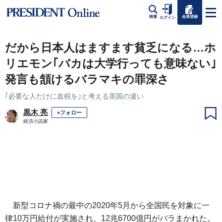
会員登録
検索
ログイン
だから日本人はますます貧乏になる…ホ
リエモン｢バカは大学行っても意味ない｣
発言も頷けるバラマキの罪深さ
｢必要な人だけに血税を｣と考える英国の違い
黒木 亮
+フォロー
経済小説家
新型コロナ禍の最中の2020年5月から全国民を対象に一
律10万円給付が実施され、12兆6700億円がバラまかれた。