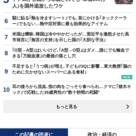
人｣を国外追放したワケ
額に貼る｢熱を冷ますシート｣でも､首にかける｢ネッククーラ
ー｣でもない…熱中症対策に最も効果的なアイテム
米国は曖昧､韓国は冷ややかだったが…習近平を激怒させた高
市発言に｢無言の支持｣を示した国の｢大胆な手法｣
｢O型→A型｣はいいけど､｢A型→O型｣はダメ…誰にでも輸血で
きる｢万能血液｣の最後の落とし穴
不足すると｢うつ病｣が増え､子どものIQに影響…東大教授｢脳の
ために欠かせないスーパーにある食材｣
耳の後ろから流血､指の肉をごっそり食べられ…クマに｢猪木キ
ック｣で応戦した36歳男性の"数十秒間の死闘"
もっと見る
この記事の読者に
政治・経済の