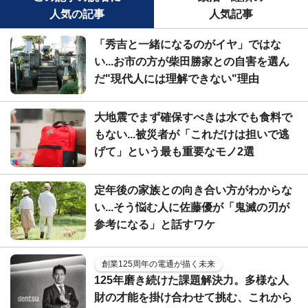
人気の記事
人気記事
「秀吉と一緒になるのがイヤ」ではな
い...お市の方が柴田勝家との自害を選ん
だ"現代人には理解できない"理由
大地震でまず確保すべきは水でも食料で
もない...被災者が「これだけは担いで逃
げて」という最も重要なモノ2選
定年後の家族との向き合い方がわからな
い...そう悩む人に佐藤優が「鬼滅の刃が
参考になる」と話すワケ
創業125周年の電通が描く未来
125年磨き続けた課題解決力。多様な人
財の才能を掛け合わせて挑む、これから