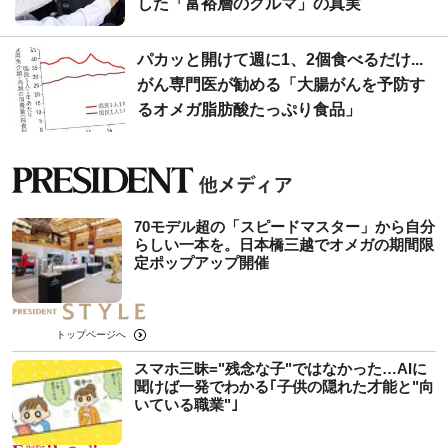
した「富裕層のクルマ」の真実
パカッと開けて週に1、2個食べるだけ...
がん専門医が勧める「大腸がんを予防す
るオメガ脂肪酸たっぷり食品」
70モデル超の「スピードマスター」から自分
らしい一本を。日本橋三越でオメガの期間限
定ポップアップ開催
トップページへ
スマホ三昧="残念な子"ではなかった…AIに
聞けば一発でわかる｢子供の隠れた才能と"向
いている職業"｣