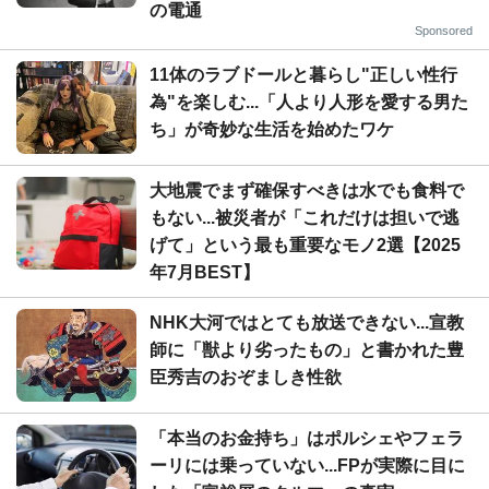
の電通
Sponsored
11体のラブドールと暮らし"正しい性行
為"を楽しむ...「人より人形を愛する男た
ち」が奇妙な生活を始めたワケ
大地震でまず確保すべきは水でも食料で
もない...被災者が「これだけは担いで逃
げて」という最も重要なモノ2選【2025
年7月BEST】
NHK大河ではとても放送できない...宣教
師に「獣より劣ったもの」と書かれた豊
臣秀吉のおぞましき性欲
「本当のお金持ち」はポルシェやフェラ
ーリには乗っていない...FPが実際に目に