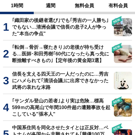
1時間
週間
無料会員
有料会員
｢織田家の後継者選び｣でも｢秀吉の一人勝ち｣
でもない…清洲会議で信長の息子2人が争っ
た"本当の争点"
｢転倒→骨折→寝たきり｣の老後が待ち受け
る…医師･和田秀樹｢60代になったら真っ先に
断捨離すべきもの｣【定年後の黄金期3選】
信長を支える四天王の一人だったのに…秀吉
にハメられて｢清須会議｣に出席できなかった
武将の哀れな末路
｢サンダル登山の若者｣より実は危険…標高
599ｍの高尾山で年間100件超の遭難事故を起
こしている"張本人"
中国系住民を同化させたタイとは正反対…ベ
トナムが各国から非難されても｢華僑100万