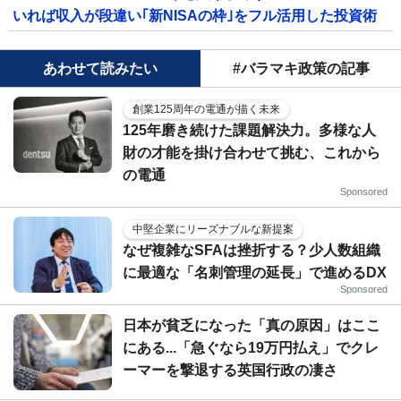
いれば収入が段違い｢新NISAの枠｣をフル活用した投資術
あわせて読みたい
#バラマキ政策の記事
創業125周年の電通が描く未来
125年磨き続けた課題解決力。多様な人
財の才能を掛け合わせて挑む、これから
の電通
Sponsored
中堅企業にリーズナブルな新提案
なぜ複雑なSFAは挫折する？少人数組織
に最適な「名刺管理の延長」で進めるDX
Sponsored
日本が貧乏になった「真の原因」はここ
にある...「急ぐなら19万円払え」でクレ
ーマーを撃退する英国行政の凄さ