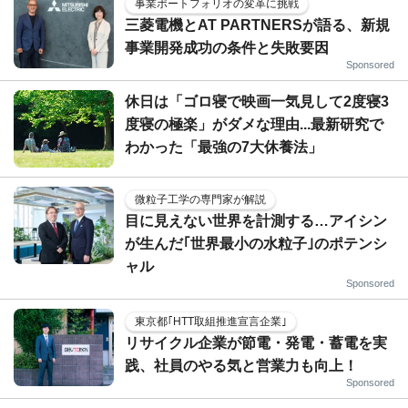
事業ポートフォリオの変革に挑戦
三菱電機とAT PARTNERSが語る、新規
事業開発成功の条件と失敗要因
Sponsored
休日は「ゴロ寝で映画一気見して2度寝3
度寝の極楽」がダメな理由...最新研究で
わかった「最強の7大休養法」
微粒子工学の専門家が解説
目に見えない世界を計測する…アイシン
が生んだ｢世界最小の水粒子｣のポテンシ
ャル
Sponsored
東京都｢HTT取組推進宣言企業｣
リサイクル企業が節電・発電・蓄電を実
践、社員のやる気と営業力も向上！
Sponsored