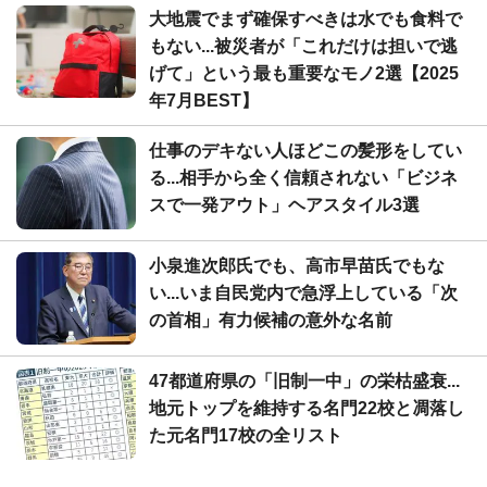
大地震でまず確保すべきは水でも食料で
もない...被災者が「これだけは担いで逃
げて」という最も重要なモノ2選【2025
年7月BEST】
仕事のデキない人ほどこの髪形をしてい
る...相手から全く信頼されない「ビジネ
スで一発アウト」ヘアスタイル3選
小泉進次郎氏でも、高市早苗氏でもな
い...いま自民党内で急浮上している「次
の首相」有力候補の意外な名前
47都道府県の「旧制一中」の栄枯盛衰...
地元トップを維持する名門22校と凋落し
た元名門17校の全リスト