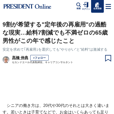
会員登録
検索
ログイン
9割が希望する"定年後の再雇用"の過酷
な現実…給料7割減でも不満ゼロの65歳
男性がこの年で感じたこと
安定を求めて｢再雇用｣を選択しても"やりがい"と"給料"は激減する
髙橋 伸典
+フォロー
セカンドエール代表取締役、キャリアコンサルタント
シニアの働き方は、20代や30代のそれとは大きく違いま
す。若いときは子育てなどで、お金はいくらあっても足り