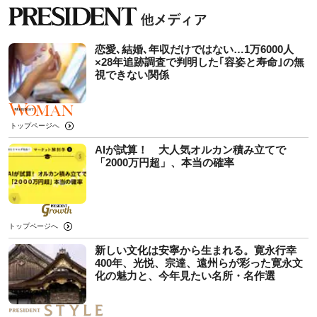
恋愛､結婚､年収だけではない…1万6000人
×28年追跡調査で判明した｢容姿と寿命｣の無
視できない関係
トップページへ
AIが試算！ 大人気オルカン積み立てで
「2000万円超」、本当の確率
トップページへ
新しい文化は安寧から生まれる。寛永行幸
400年、光悦、宗達、遠州らが彩った寛永文
化の魅力と、今年見たい名所・名作選