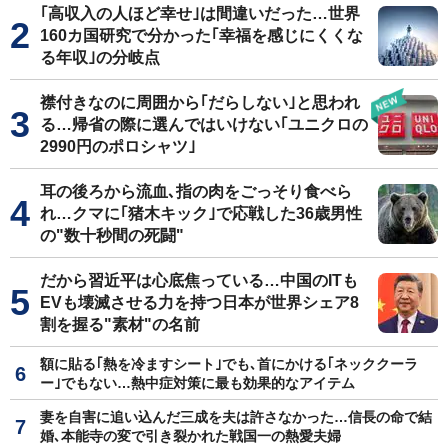
｢高収入の人ほど幸せ｣は間違いだった…世界
160カ国研究で分かった｢幸福を感じにくくな
る年収｣の分岐点
襟付きなのに周囲から｢だらしない｣と思われ
る…帰省の際に選んではいけない｢ユニクロの
2990円のポロシャツ｣
耳の後ろから流血､指の肉をごっそり食べら
れ…クマに｢猪木キック｣で応戦した36歳男性
の"数十秒間の死闘"
だから習近平は心底焦っている…中国のITも
EVも壊滅させる力を持つ日本が世界シェア8
割を握る"素材"の名前
額に貼る｢熱を冷ますシート｣でも､首にかける｢ネッククーラ
ー｣でもない…熱中症対策に最も効果的なアイテム
妻を自害に追い込んだ三成を夫は許さなかった…信長の命で結
婚､本能寺の変で引き裂かれた戦国一の熱愛夫婦