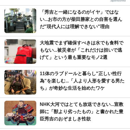
Sponsored
「秀吉と一緒になるのがイヤ」ではな
い...お市の方が柴田勝家との自害を選ん
だ"現代人には理解できない"理由
大地震でまず確保すべきは水でも食料で
もない...被災者が「これだけは担いで逃
げて」という最も重要なモノ2選
11体のラブドールと暮らし"正しい性行
為"を楽しむ...「人より人形を愛する男た
ち」が奇妙な生活を始めたワケ
NHK大河ではとても放送できない...宣教
師に「獣より劣ったもの」と書かれた豊
臣秀吉のおぞましき性欲