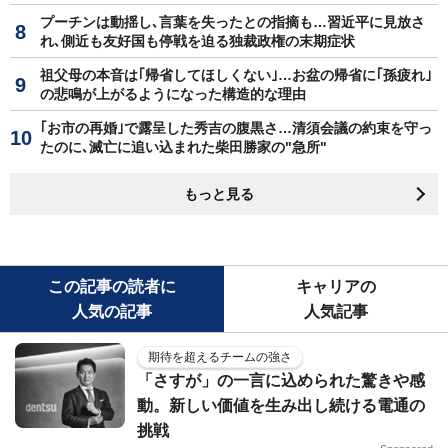
プーチンは動揺し､言葉を失ったとの指摘も…習近平に見放さ
れ､側近も友好国も停戦を迫る独裁政権の末期症状
祖父母の本音は｢帰省してほしくない｣…お盆の帰省に｢孫疲れ｣
の悲鳴が上がるようになった構造的な理由
｢お市の再婚｣で露呈した秀吉の腹黒さ…清須会議の約束を守っ
たのに､滅亡に追い込まれた柴田勝家の"急所"
もっと見る
この記事の読者に
キャリアの
人気の記事
人気記事
期待を超えるチームの強さ
「さすが」の一言に込められた驚きや感
動。新しい価値を生み出し続ける電通の
挑戦