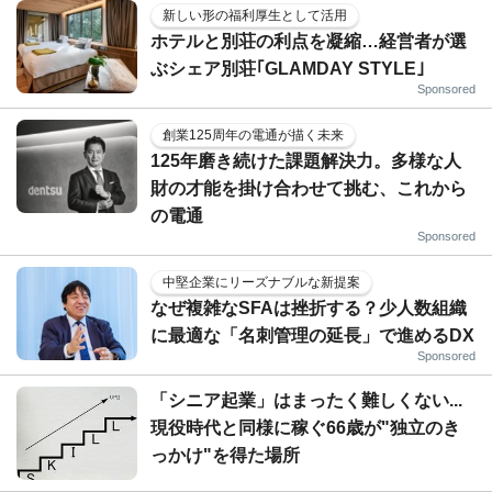
新しい形の福利厚生として活用
ホテルと別荘の利点を凝縮…経営者が選
ぶシェア別荘｢GLAMDAY STYLE｣
Sponsored
創業125周年の電通が描く未来
125年磨き続けた課題解決力。多様な人
財の才能を掛け合わせて挑む、これから
の電通
Sponsored
中堅企業にリーズナブルな新提案
なぜ複雑なSFAは挫折する？少人数組織
に最適な「名刺管理の延長」で進めるDX
Sponsored
「シニア起業」はまったく難しくない...
現役時代と同様に稼ぐ66歳が"独立のき
っかけ"を得た場所