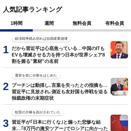
人気記事ランキング
1時間
週間
無料会員
有料会員
経済戦争踏み切れば自国産業崩壊
だから習近平は心底焦っている…中国のITも
EVも壊滅させる力を持つ日本が世界シェア8
割を握る"素材"の名前
選挙を前に分裂をはじめた
プーチンは動揺し､言葉を失ったとの指摘も…
習近平に見放され､側近も友好国も停戦を迫る
独裁政権の末期症状
犯罪の片棒を担がされていた
習近平が｢日本に行くな｣と煽った悲惨な結
末…｢8万円の激安ツアー｣でロシアに向かった