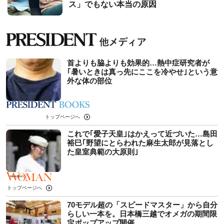
ス」でもない本当の原因
首よりも脇よりも効果的…熱中症研究者が
｢暑いときは真っ先にここを冷やせ｣という意
外な体の部位
トップページへ
これで｢愛子天皇｣はかえって近づいた…島田
裕巳｢野望にとらわれた麻生太郎が見落とし
た皇室典範の大原則｣
トップページへ
70モデル超の「スピードマスター」から自分
らしい一本を。日本橋三越でオメガの期間限
定ポップアップ開催