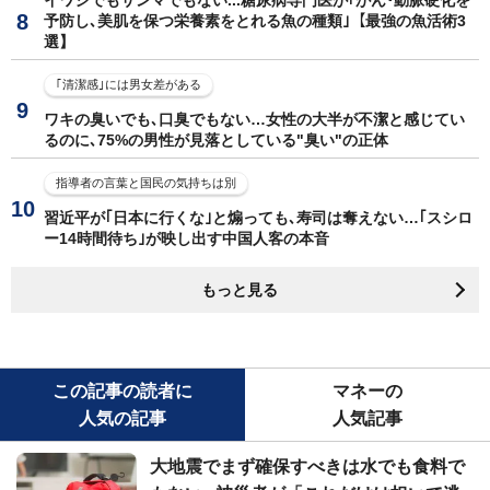
イワシでもサンマでもない...糖尿病専門医が｢がん･動脈硬化を
予防し､美肌を保つ栄養素をとれる魚の種類｣【最強の魚活術3
選】
｢清潔感｣には男女差がある
ワキの臭いでも､口臭でもない…女性の大半が不潔と感じてい
るのに､75%の男性が見落としている"臭い"の正体
指導者の言葉と国民の気持ちは別
習近平が｢日本に行くな｣と煽っても､寿司は奪えない…｢スシロ
ー14時間待ち｣が映し出す中国人客の本音
もっと見る
この記事の読者に
マネーの
人気の記事
人気記事
大地震でまず確保すべきは水でも食料で