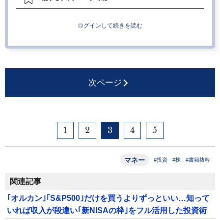
ログインして続きを読む
次ページ
1
2
3
4
5
マネー
#投資
#株
#書籍抜粋
関連記事
｢オルカン｣｢S&P500｣だけを買うよりずっといい…知って
いれば収入が段違い｢新NISAの枠｣をフル活用した投資術