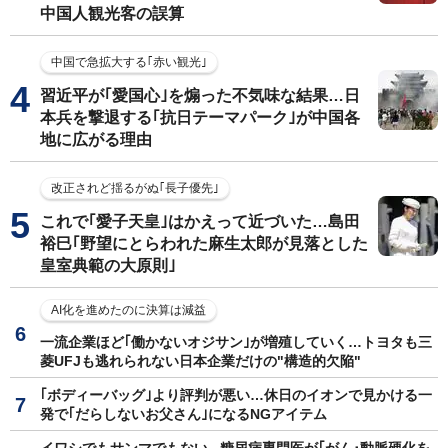
中国人観光客の誤算
中国で急拡大する｢赤い観光｣
習近平が｢愛国心｣を煽った不気味な結果…日
本兵を撃退する｢抗日テーマパーク｣が中国各
地に広がる理由
改正されど揺るがぬ｢長子優先｣
これで｢愛子天皇｣はかえって近づいた…島田
裕巳｢野望にとらわれた麻生太郎が見落とした
皇室典範の大原則｣
AI化を進めたのに決算は減益
一流企業ほど｢働かないオジサン｣が増殖していく…トヨタも三
菱UFJも逃れられない日本企業だけの"構造的欠陥"
｢ボディーバッグ｣より評判が悪い…休日のイオンで見かける一
発で｢だらしないお父さん｣になるNGアイテム