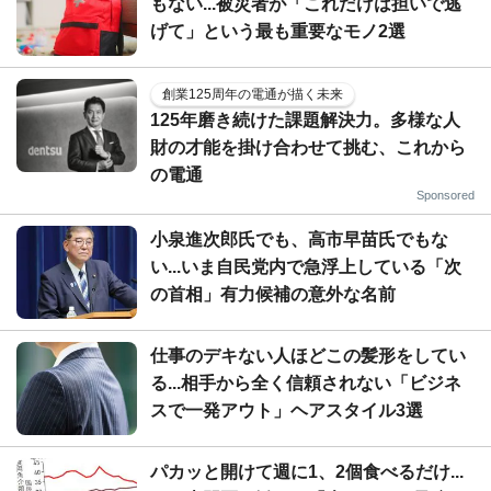
もない...被災者が「これだけは担いで逃
げて」という最も重要なモノ2選
創業125周年の電通が描く未来
125年磨き続けた課題解決力。多様な人
財の才能を掛け合わせて挑む、これから
の電通
Sponsored
小泉進次郎氏でも、高市早苗氏でもな
い...いま自民党内で急浮上している「次
の首相」有力候補の意外な名前
仕事のデキない人ほどこの髪形をしてい
る...相手から全く信頼されない「ビジネ
スで一発アウト」ヘアスタイル3選
パカッと開けて週に1、2個食べるだけ...