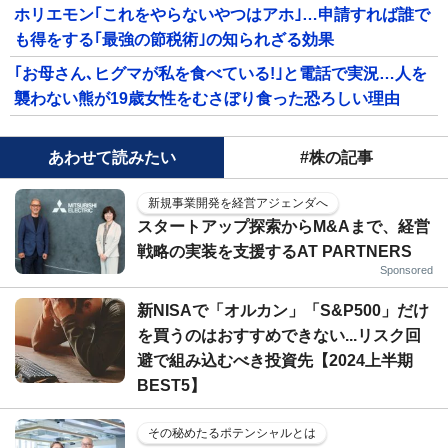
ホリエモン｢これをやらないやつはアホ｣…申請すれば誰で
も得をする｢最強の節税術｣の知られざる効果
｢お母さん､ヒグマが私を食べている!｣と電話で実況…人を
襲わない熊が19歳女性をむさぼり食った恐ろしい理由
あわせて読みたい
#株の記事
新規事業開発を経営アジェンダへ
スタートアップ探索からM&Aまで、経営
戦略の実装を支援するAT PARTNERS
Sponsored
新NISAで「オルカン」「S&P500」だけ
を買うのはおすすめできない...リスク回
避で組み込むべき投資先【2024上半期
BEST5】
その秘めたるポテンシャルとは