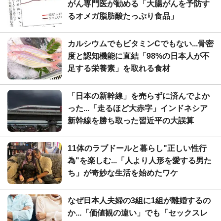
がん専門医が勧める「大腸がんを予防す
るオメガ脂肪酸たっぷり食品」
カルシウムでもビタミンCでもない...骨密
度と認知機能に直結「98%の日本人が不
足する栄養素」を取れる食材
「日本の新幹線」を売らずに済んでよか
った...「走るほど大赤字」インドネシア
新幹線を勝ち取った習近平の大誤算
11体のラブドールと暮らし"正しい性行
為"を楽しむ...「人より人形を愛する男た
ち」が奇妙な生活を始めたワケ
なぜ日本人夫婦の3組に1組が離婚するの
か...「価値観の違い」でも「セックスレ