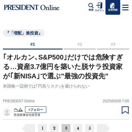
会員登録
検索
ログイン
『「増配」株投資』
#1
#2
#3
｢オルカン､S&P500｣だけでは危険すぎ
る…資産3.7億円を築いた脱サラ投資家
が｢新NISA｣で選ぶ"最強の投資先"
米国株一辺倒では｢円高リスク｣を避けられない
PRESIDENT Online
2025/03/08 7:00
ヘム
+フォロー
投資家兼会社経営者
1
2
3
4
5