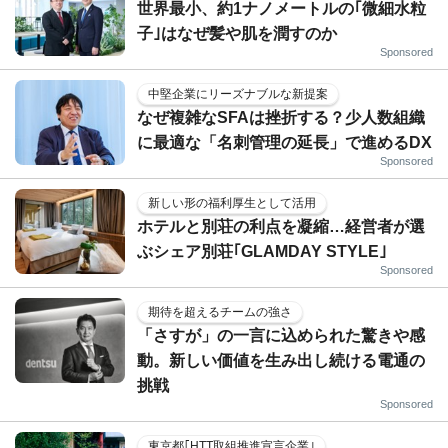
世界最小、約1ナノメートルの｢微細水粒
子｣はなぜ髪や肌を潤すのか
Sponsored
中堅企業にリーズナブルな新提案
なぜ複雑なSFAは挫折する？少人数組織
に最適な「名刺管理の延長」で進めるDX
Sponsored
新しい形の福利厚生として活用
ホテルと別荘の利点を凝縮…経営者が選
ぶシェア別荘｢GLAMDAY STYLE｣
Sponsored
期待を超えるチームの強さ
「さすが」の一言に込められた驚きや感
動。新しい価値を生み出し続ける電通の
挑戦
Sponsored
東京都｢HTT取組推進宣言企業｣